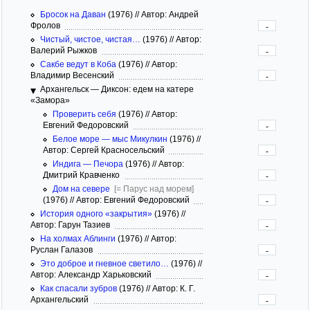
Бросок на Даван
(1976)
//
Автор: Андрей
Фролов
-
Чистый, чистое, чистая…
(1976)
//
Автор:
Валерий Рыжков
-
Сакбе ведут в Коба
(1976)
//
Автор:
Владимир Весенский
-
Архангельск — Диксон: едем на катере
«Замора»
Проверить себя
(1976)
//
Автор:
Евгений Федоровский
-
Белое море — мыс Микулкин
(1976)
//
Автор: Сергей Красносельский
-
Индига — Печора
(1976)
//
Автор:
Дмитрий Кравченко
-
Дом на севере
[= Парус над морем]
(1976)
//
Автор: Евгений Федоровский
-
История одного «закрытия»
(1976)
//
Автор: Гарун Тазиев
-
На холмах Аблинги
(1976)
//
Автор:
Руслан Галазов
-
Это доброе и гневное светило…
(1976)
//
Автор: Александр Харьковский
-
Как спасали зубров
(1976)
//
Автор: К. Г.
Архангельский
-