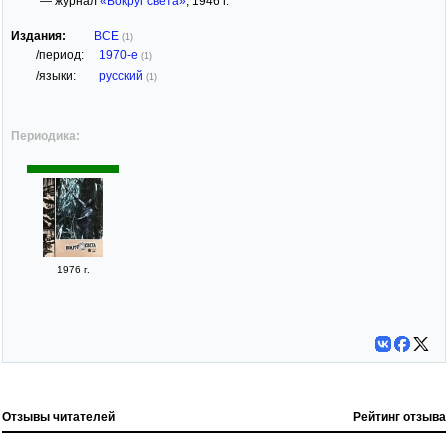
— журнал
«Вокруг света»
, 1946 г.
Издания:
ВСЕ
(1)
/период:
1970-е
(1)
/языки:
русский
(1)
Периодика:
1976 г.
Отзывы читателей
Рейтинг отзыва