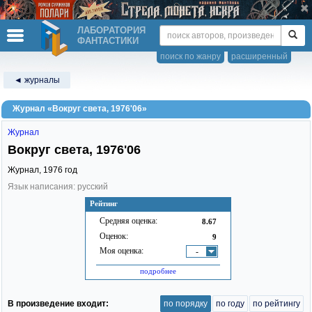
ЛАБОРАТОРИЯ
ФАНТАСТИКИ
поиск по жанру
расширенный
◄ журналы
Журнал «Вокруг света, 1976'06»
Журнал
Вокруг света, 1976'06
Журнал,
1976
год
Язык написания: русский
Рейтинг
Средняя оценка:
8.67
Оценок:
9
Моя оценка:
-
подробнее
В произведение входит:
по порядку
по году
по рейтингу