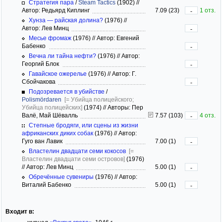
Стратегия пара
/
Steam Tactics
(1902)
//
Автор: Редьярд Киплинг
7.09 (23)
1 отз.
-
Хунза — райская долина?
(1976)
//
Автор: Лев Минц
-
Месье фромаж
(1976)
//
Автор: Евгений
Бабенко
-
Вечна ли тайна нефти?
(1976)
//
Автор:
Георгий Блок
-
Гавайское ожерелье
(1976)
//
Автор: Г.
Сбойчакова
-
Подозревается в убийстве
/
Polismördaren
[= Убийца полицейского;
Убийца полицейских]
(1974)
//
Авторы: Пер
Валё, Май Шёвалль
7.57 (103)
4 отз.
-
Степные бродяги, или сцены из жизни
африканских диких собак
(1976)
//
Автор:
Гуго ван Лавик
7.00 (1)
-
Властелин двадцати семи кокосов
[=
Властелин двадцати семи островов]
(1976)
//
Автор: Лев Минц
5.00 (1)
-
Обречённые сувениры
(1976)
//
Автор:
Виталий Бабенко
5.00 (1)
-
Входит в: