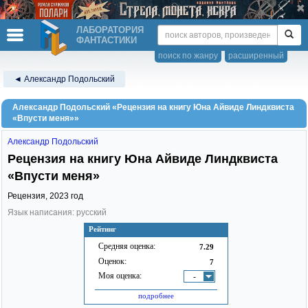
ЛАБОРАТОРИЯ
ФАНТАСТИКИ
поиск по жанру
расширенный
◄ Александр Подольский
Александр Подольский «Рецензия на книгу Юна Айвиде Линдквиста
«Впусти меня»»
Александр Подольский
Рецензия на книгу Юна Айвиде Линдквиста
«Впусти меня»
Рецензия,
2023
год
Язык написания: русский
Рейтинг
Средняя оценка:
7.29
Оценок:
7
Моя оценка:
-
подробнее