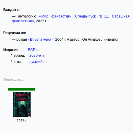
Входит в:
— антологию
«Мир фантастики. Спецвыпуск №11. Страшная
фантастика»
, 2023 г.
Рецензия на:
— роман
«Впусти меня»
, 2004 г. // автор: Юн Айвиде Линдквист
Издания:
ВСЕ
(1)
/период:
2020-е
(1)
/языки:
русский
(1)
Периодика:
2023 г.