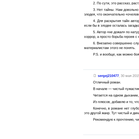
2. По сути, это рассказ, р
3. Нет тайны. Нам довольно
злодея, что окончательно «очело
4. Для раскрытия тайн авт
если бы в злодее осталась загадк
5. Автор «не дожал» по нат
хоррор, а просто борьба героев с
6. Внезапно совершенно слу
материалистам этого не понять.
P.S. и вообще, как можно бо
sergej210477
,
30 мая 2015
Отличный роман.
В начале — чистый «ужастик
Читается на одном дыхании, 
Из плюсов, добавлю и то, чт
Конечно, в романе нет глуб
это другой жанр. Тут чистый и ди
Рекомендую к прочтению, чи