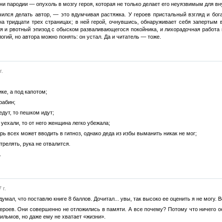
ни пародии — опухоль в мозгу героя, которая не только делает его неуязвимым для в
чился делать автор, — это вдумчивая растяжка. У героев пристальный взгляд и бог
а тридцати трех страницах; в ней герой, очнувшись, обнаруживает себя запертым
я и рвотный эпизод с обыском разваливающегося покойника, и лихорадочная работа 
огий, но автора можно понять: он устал. Да и читатель — тоже.
г.
ике, а под капотом;
арабин;
едут, то пешком идут;
 уехали, то от него женщина легко убежала;
упырь всех может вводить в гипноз, однако деда из избы выманить никак не мог;
трелять, рука не отвалится.
.
 г.
умал, что поставлю книге 8 баллов. Дочитал... увы, так высоко ее оценить я не могу. В
ероев. Они совершенно не отложились в памяти. А все почему? Потому что ничего ос
льмов, но даже ему не хватает «жизни».