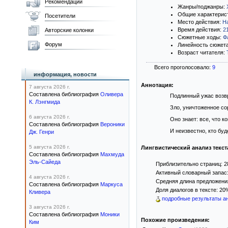
Рекомендации
Жанры/поджанры:
Общие характерис
Посетители
Место действия:
Н
Время действия:
2
Авторские колонки
Сюжетные ходы:
Ф
Форум
Линейность сюжет
Возраст читателя:
Всего проголосовало:
9
информация, новости
Аннотация:
7 августа 2026 г.
Составлена библиография
Оливера
Подлинный ужас возвр
К. Лэнгмида
Зло, уничтоженное со
6 августа 2026 г.
Оно знает: все, что к
Составлена библиография
Вероники
И неизвестно, кто буд
Дж. Генри
5 августа 2026 г.
Лингвистический анализ текст
Составлена библиография
Махмуда
Эль-Сайеда
Приблизительно страниц: 2
Активный словарный запас:
4 августа 2026 г.
Средняя длина предложения
Составлена библиография
Маркуса
Доля диалогов в тексте: 20
Кливера
подробные результаты ан
3 августа 2026 г.
Составлена библиография
Моники
Похожие произведения:
Ким