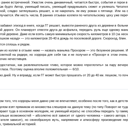
 ранее встреченной. Ужастик очень динамичный, читается быстро, события и герои в
 Как будто Автор, умеющий писать, умеющий придумывать сюжет и увлекать Читателя
кой, сладко затянувшись решает, а не накропать ли ему роман к пятнице. Или на с
лучается. Им несть числа. В ранних отзывах коллеги по читательскому цеху уже пере
абавил эпизод в книге, когда ГГ решает, вывезти раненого друга из деревни в больни
ой дороге. Он планирует отвезти друга до асфальта, передать руль еще одному ма
той деревне. Даже если взять самую минимальную скорость километров в 10 (за нескол
ешком назад» — это километров 20-40 в дождь по поселковой дороге. Скороход, блин.
ется сплошь и рядом.
ин из коллег в отзыве ниже — назвать маньяка Прохором — это безумное решение. Из
светкой на ридере, но хоррора для себя так и не получил и «Прохор» в этом очен
очих нечестивцев.
достатках, как развлекательное чтиво, которое можно «проглотить» за пару вечер
 глаза. Поэтому оценка вполне положительная — 6/10.
о дней. Ну и вправду, если ГГ может быстро прошагать от 20 до 40 км. пешком, то по
том того, что хорроры меня давно уже не впечатляют, особенно после того, как в детст
целом взят прямиком из множества слешеров на данную тему (по типу Поворот не туда,
бирают туда в основном молодняк, не умеющий играть) не способны передать ту гамму
больше возможностей – абсолютно всё зависит от одного человека – самого автора.
тателя зависит), но своеобразную жуть, напряжение и атмосферу произведение пе
ы, тривиальной историей.