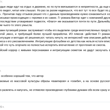
 г.
одые люди едут на отдых в деревню, но по пути ввязываются в неприятности, да еще
 это видел ,читал или слышал. Но раз за разом надеешься, что вот тут то все будет п
та . Прочитав пару отзывов решил что с данным произведением нужно ознакомиться х
описывал происходящее с героями и их самих. Гг романа Виктор едет с компанией друз
в последствии уговаривают подвезти, «благо» им оказывается почти по пути. Дальне
м чьего-то злого умысла.
ами пугающий роман заслуживает чтобы его выделили среди многочисленных предста
оватой ,имхо, и требующей более лучшей проработки. ИЗ плюсов -действия Гг ро
уации и методах её решения,кот. читать ничуть не интересней чем описание действи
 веса к его умозаключениям. Интригующие флэшбеки из детства как нельзя кстати впи
ой что чуть огорчило но полностью испортить впечатление от прочтения не смогла.
ийский хоррор с живыми персонажами и интригующим сюжетом не дадут заскучать в
.
 особенно хороший тем, что автор
знакомые из массовой культуры образы «вампиров» и «зомби», а на основе русс
ью развлечь и напугать, не отяжелее произведение глубокими думами обо всем сразу 
0 г.