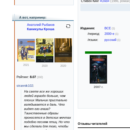
Стивен Кинг
«Оно»
(1986, роман
А вот, например:
Анатолий Рыбаков
Издания:
ВСЕ
(1)
Каникулы Кроша
/период:
2000-е
(1)
/языки:
русский
(1)
2021
2020
2020
Рейтинг:
8.07
(192)
strannik102
:
2007 г.
На свете все же хороших
людей гораздо больше, чем
плохих Мальчик пристально
вглядывается в даль. Что
видят его глаза?
Таинственные образы
проносятся в детских мечтах
подобно песням птиц. Но что
Отзывы читателей
мы сделали для того, чтобы