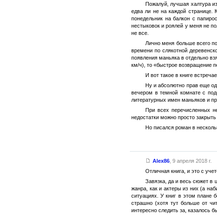
Пожалуй, лучшая халтура из
едва ли не на каждой странице.
понедельник на балкон с папирос
нестыковок и роялей у меня не по
не все.
Лично меня больше всего поз
времени по слякотной деревенск
появления маньяка в отдельно взя
км/ч), то «быстрое возвращение п
И вот такое в книге встреча
Ну и абсолютно прав еще од
вечером в темной комнате с под
литературных имен маньяков и пр
При всех перечисленных не
недостатки можно просто закрыть
Но писался роман в нескольк
Alex86
,
9 апреля 2018 г.
Отличная книга, и это с уче
Завязка, да и весь сюжет в 
жанра, как и актеры из них (а на
ситуациях. У книг в этом плане 
страшно (хотя тут больше от чи
интересно следить за, казалось б