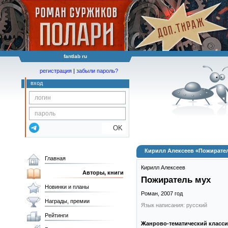
fantlab ru
регистрация
|
забыли пароль?
вход
OK
Кирилл Алексеев «Пожирате
Главная
Кирилл Алексеев
Авторы, книги
Пожиратель мух
Новинки и планы
Роман,
2007
год
Награды, премии
Язык написания: русский
Рейтинги
Жанрово-тематический класс