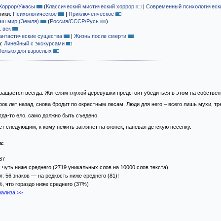
Хоррор/Ужасы
(
Классический мистический хоррор
|
Современный психологическ
тики:
Психологическое
|
Приключенческое
аш мир (Земля)
(
Россия/СССР/Русь
)
1 век
антастические существа
|
Жизнь после смерти
а:
Линейный с экскурсами
Только для взрослых
ащается всегда. Жителям глухой деревушки предстоит убедиться в этом на собствен
рок лет назад, снова бродит по окрестным лесам. Люди для него – всего лишь мухи, 
огда-то ело, само должно быть съедено.
ет следующим, к кому нежить заглянет на огонек, напевая детскую песенку.
а:
87
 чуть ниже среднего (2719 уникальных слов на 10000 слов текста)
: 56 знаков — на редкость ниже среднего (81)!
%, что гораздо ниже среднего (37%)
ализа >>