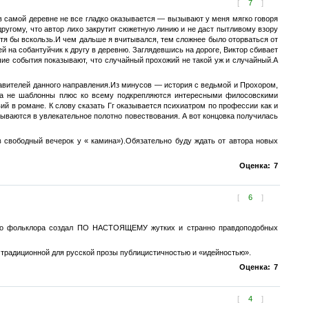
[
7
]
 в самой деревне не все гладко оказывается — вызывают у меня мягко говоря
о другому, что автор лихо закрутит сюжетную линию и не даст пытливому взору
отя бы вскользь.И чем дальше я вчитывался, тем сложнее было оторваться от
ей на собантуйчик к другу в деревню. Заглядевшись на дороге, Виктор сбивает
йшие события показывают, что случайный прохожий не такой уж и случайный.А
вителей данного направления.Из минусов — история с ведьмой и Прохором,
мана не шаблонны плюс ко всему подкрепляются интересными филосовскими
й в романе. К слову сказать Гг оказывается психиатром по профессии как и
сываются в увлекательное полотно повествования. А вот концовка получилась
 свободный вечерок у « камина»).Обязательно буду ждать от автора новых
Оценка:
7
[
6
]
кого фольклора создал ПО НАСТОЯЩЕМУ жутких и странно правдоподобных
и традиционной для русской прозы публицистичностью и «идейностью».
Оценка:
7
[
4
]