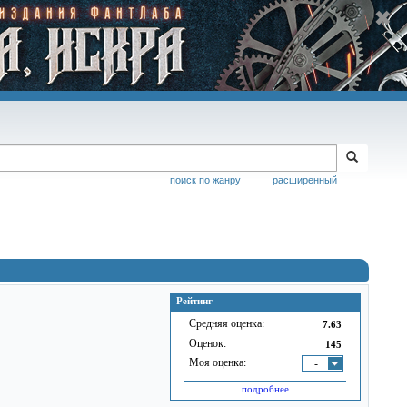
поиск по жанру
расширенный
Рейтинг
Средняя оценка:
7.63
Оценок:
145
Моя оценка:
-
подробнее