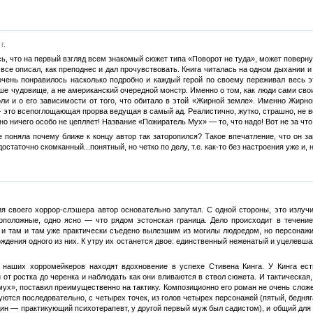
г.
сь, что на первый взгляд всем знакомый сюжет типа «Поворот не туда», может повер
то все описал, как преподнес и дал прочувствовать. Книга читалась на одном дыхани
 очень понравилось насколько подробно и каждый герой по своему переживал весь э
ше чудовище, а не американский очередной монстр. Именно о том, как люди сами сво
оли и о его зависимости от того, что обитало в этой «Жирной земле». Именно Жирн
 — это всепоглощающая прорва ведущая в самый ад. Реалистично, жутко, страшно, не 
о ничего особо не цепляет! Название «Пожиратель Мух» — то, что надо! Вот не за что
не поняла почему ближе к концу автор так заторопился? Такое впечатление, что он 
достаточно скомканный...понятный, но четко по делу, т.е. как-то без настроения уже и
я своего хоррор-слэшера автор основательно запутал. С одной стороны, это излучи
оположные, одно ясно — что рядом эстонская граница. Дело происходит в течение
 и там и там уже практически съедено вылезшим из могилы людоедом, но персонажи
ждения одного из них. К утру их останется двое: единственный неженатый и уцелевша
 наших хорромейкеров находят вдохновение в успехе Стивена Кинга. У Кинга есть
от ростка до черенка и наблюдать как они вливаются в ствол сюжета. И тактическа
х», поставил преимущественно на тактику. Композиционно его роман не очень сложен,
ются последовательно, с четырех точек, из голов четырех персонажей (пятый, бедняг
н — практикующий психотерапевт, у другой первый муж был садистом), и общий для тр