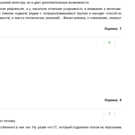
нушения монстра, но и дает дополнительные возможности.
атая рефлексия, а у писателя отличная усидчивость и внимание к мелочам.
 в темном подвале рядом с полуразложившимся трупом и находит способ из
мысли, и масса технических решений... Финал романа, к сожалению, свернут
Оценка:
7
[
8
]
Оценка:
4
[
7
]
от почему.
обенного в них нет. Ну разве что ГГ, который отдаленно похож на персонажа