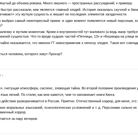
астянутый до объема романа. Много лишнего — пространных рассуждений, к примеру.
 быстро рассказали, кем является главный злодей. История оказалась скучной и бана
вечивает» эту жуткую сущность и лишает ее последних элементов загадочности.
ор выбрал самый неинтересный прием: в один момент появляется новый персонаж, ко
а?
урализму и жутким моментам. Крови и внутренностей тут маловато (а ведь жанр требуе
 некоей сущностью. Что-то вроде худших частей «Пятницы, 13» и «Кошмара на улице в
чайно оказывается, что именно ГГ невосприимчив к гипнозу злодея. Такое вот совпад
яться человека, которого зовут Прохор?
 г.
», гнетущая атмосфера, саспенс, зловещая тайна. Во второй половине произведения 
язык легкий. По стилю, как мне кажется, чем-то напоминает книги Кинга.
о действие разворачивается в России. Приятно. Отечественный хоррор, для меня, это 
оких моральных изысканий, психологических усложнений и т. д. Персонажи сильно не
намичный хоррор.
тается за пару вечеров.