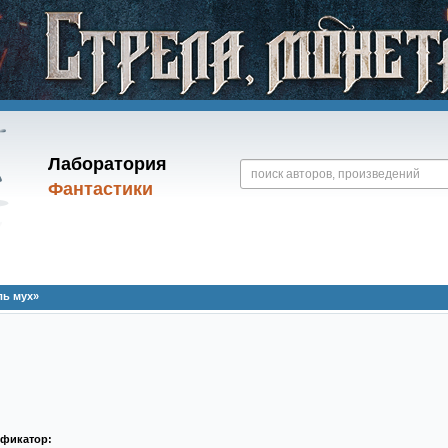
Лаборатория
Фантастики
ль мух»
ификатор: