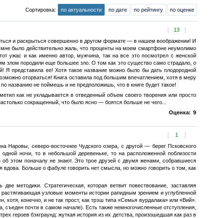
Сортировка:
по актуальности
по дате
по рейтингу
по оценке
[
13
]
нуться и раскрыться совершенно в другом формате — в нашем воображении! И
и и мне было действительно жаль, что проценты на моем смартфоне неумолимо
тот ужас и как именно автор, мужчина, так на все это посмотрел с женской
им злом породили еще большее зло. О том как это существо само страдало, о
ой! Я представила ее! Хотя такое название можно было бы дать плодородной
возможно оторваться! Книга оставила под большим впечатлением, хотя в меру
 по названию не поймешь и не предположишь, что в книге будет такое!
заметил как не укладывается в отведенный объем своего творения или просто
, настолько сокращенный, что было ясно — боятся больше не чего...
Оценка:
9
[
1
]
на Наровы, северо-восточнее Чудского озера, с другой — берег Псковского
 одной ночи, то в небольшой деревеньке, то на расположенной поблизости
 об этом поначалу не знают. Это трое друзей с двумя женами, собравшиеся
я вдова. Больше о фабуле говорить нет смысла, но можно говорить о том, как
 две методики. Стратегическая, которая ветвит повествование, заставляя
я, растягивающая узловые моменты истории рапидным зрением и углубленной
 хотя, конечно, и не так прост, как трэш типа «Семья вурдалака» или «Вий».
а, съеден почти в самом начале). Есть также немногочисленные отступления,
ех героев бэкграунд: жуткая история из их детства, произошедшая как раз в