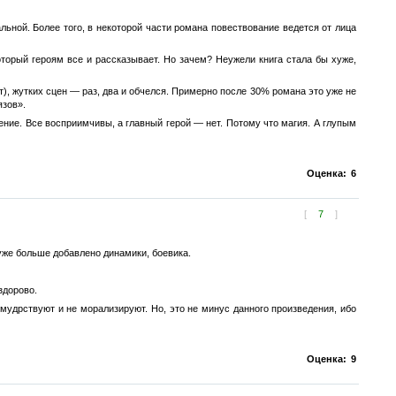
льной. Более того, в некоторой части романа повествование ведется от лица
торый героям все и рассказывает. Но зачем? Неужели книга стала бы хуже,
т), жутких сцен — раз, два и обчелся. Примерно после 30% романа это уже не
язов».
ение. Все восприимчивы, а главный герой — нет. Потому что магия. А глупым
Оценка:
6
[
7
]
уже больше добавлено динамики, боевика.
здорово.
 мудрствуют и не морализируют. Но, это не минус данного произведения, ибо
Оценка:
9