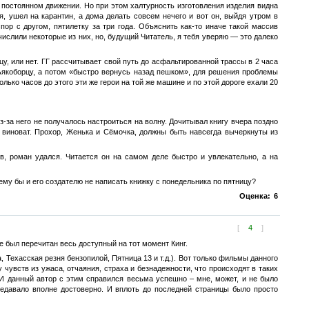
 постоянном движении. Но при этом халтурность изготовления изделия видна
, ушел на карантин, а дома делать совсем нечего и вот он, выйдя утром в
пор с другом, пятилетку за три года. Объяснить как-то иначе такой массив
числили некоторые из них, но, будущий Читатель, я тебя уверяю — это далеко
цу, или нет. ГГ рассчитывает свой путь до асфальтированной трассы в 2 часа
ньякоборцу, а потом «быстро вернусь назад пешком», для решения проблемы
ько часов до этого эти же герои на той же машине и по этой дороге ехали 20
-за него не получалось настроиться на волну. Дочитывал книгу вчера поздно
ь виноват. Прохор, Женька и Сёмочка, должны быть навсегда вычеркнуты из
ов, роман удался. Читается он на самом деле быстро и увлекательно, а на
чему бы и его создателю не написать книжку с понедельника по пятницу?
Оценка:
6
[
4
]
ве был перечитан весь доступный на тот момент Кинг.
 Техасская резня бензопилой, Пятница 13 и т.д.). Вот только фильмы данного
 чувств из ужаса, отчаяния, страха и безнадежности, что происходят в таких
 И данный автор с этим справился весьма успешно – мне, может, и не было
редавало вполне достоверно. И вплоть до последней страницы было просто