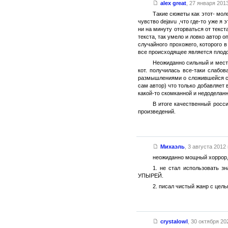
alex great
,
27 января 2013
Такие сюжеты как этот- мол
чувство dejavu ,что где-то уже я
ни на минуту оторваться от текс
текста, так умело и ловко автор 
случайного прохожего, которого 
все происходящее является плодо
Неожиданно сильный и мест
кот. получилась все-таки слаб
размышлениями о сложившейся сит
сам автор) что только добавляет
какой-то скомканной и недоделанн
В итоге качественный росс
произведений.
Михаэль
,
3 августа 2012 г
неожиданно мощный хоррор,
1. не стал использовать 
УПЫРЕЙ.
2. писал чистый жанр с цел
crystalowl
,
30 октября 202