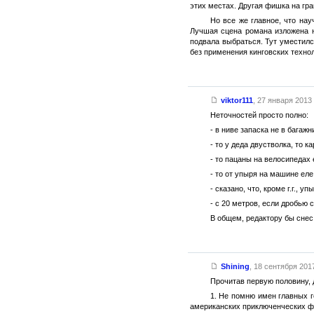
этих местах. Другая фишка на гра
Но все же главное, что нау
Лучшая сцена романа изложена н
подвала выбраться. Тут уместилс
без применения кинговских технол
viktor111
,
27 января 2013 
Неточностей просто полно:
- в ниве запаска не в багажн
- то у деда двустволка, то к
- то пацаны на велосипедах 
- то от упыря на машине еле
- сказано, что, кроме г.г., 
- с 20 метров, если дробью с
В общем, редактору бы снес
Shining
,
18 сентября 2017
Прочитав первую половину, д
1. Не помню имен главных г
американских приключенческих фи