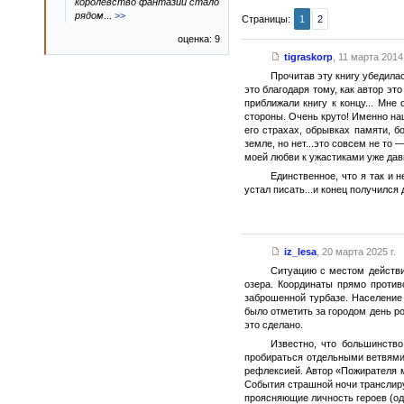
королевство фантазии стало
рядом
...
>>
Страницы:
1
2
оценка: 9
tigraskorp
,
11 марта 2014 
Прочитав эту книгу убедила
это благодаря тому, как автор э
приближали книгу к концу... Мне
стороны. Очень круто! Именно на
его страхах, обрывках памяти, б
земле, но нет...это совсем не то
моей любви к ужастиками уже давн
Единственное, что я так и 
устал писать...и конец получился 
iz_lesa
,
20 марта 2025 г.
Ситуацию с местом действи
озера. Координаты прямо против
заброшенной турбазе. Население
было отметить за городом день ро
это сделано.
Известно, что большинство
пробираться отдельными ветвями 
рефлексией. Автор «Пожирателя му
События страшной ночи транслиру
проясняющие личность героев (оди