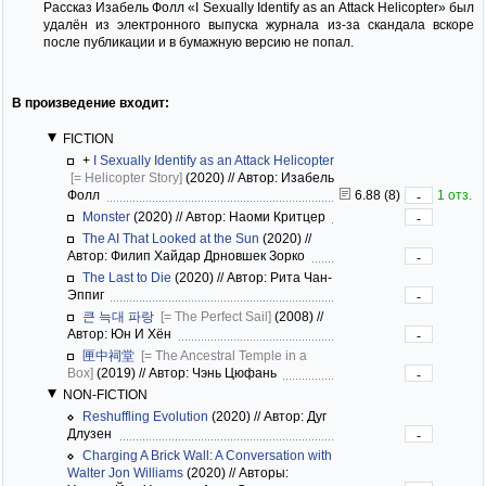
Рассказ Изабель Фолл «I Sexually Identify as an Attack Helicopter» был
удалён из электронного выпуска журнала из-за скандала вскоре
после публикации и в бумажную версию не попал.
В произведение входит:
FICTION
+
I Sexually Identify as an Attack Helicopter
[= Helicopter Story]
(2020)
//
Автор: Изабель
Фолл
6.88 (8)
1 отз.
-
Monster
(2020)
//
Автор: Наоми Критцер
-
The AI That Looked at the Sun
(2020)
//
Автор: Филип Хайдар Дрновшек Зорко
-
The Last to Die
(2020)
//
Автор: Рита Чан-
Эппиг
-
큰 늑대 파랑
[= The Perfect Sail]
(2008)
//
Автор: Юн И Хён
-
匣中祠堂
[= The Ancestral Temple in a
Box]
(2019)
//
Автор: Чэнь Цюфань
-
NON-FICTION
Reshuffling Evolution
(2020)
//
Автор: Дуг
Длузен
-
Charging A Brick Wall: A Conversation with
Walter Jon Williams
(2020)
//
Авторы: