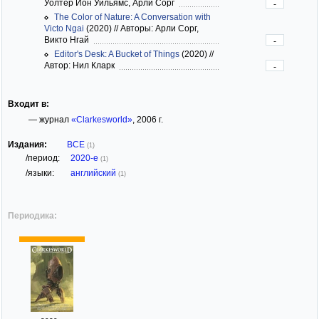
Уолтер Йон Уильямс, Арли Сорг
-
The Color of Nature: A Conversation with
Victo Ngai
(2020)
//
Авторы: Арли Сорг,
Викто Нгай
-
Editor's Desk: A Bucket of Things
(2020)
//
Автор: Нил Кларк
-
Входит в:
— журнал
«Clarkesworld»
, 2006 г.
Издания:
ВСЕ
(1)
/период:
2020-е
(1)
/языки:
английский
(1)
Периодика: