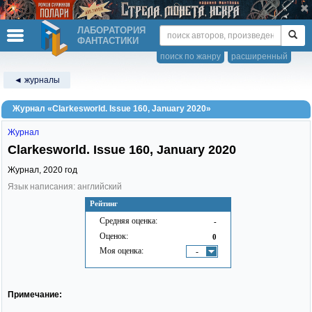
ЛАБОРАТОРИЯ
ФАНТАСТИКИ
поиск по жанру
расширенный
◄ журналы
Журнал «Clarkesworld. Issue 160, January 2020»
Журнал
Clarkesworld. Issue 160, January 2020
Журнал,
2020
год
Язык написания: английский
Рейтинг
Средняя оценка:
-
Оценок:
0
Моя оценка:
-
Примечание: