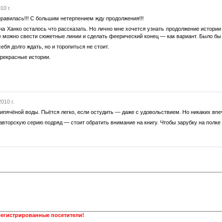
10 г.
нравилась!!! С большим нетерпением жду продолжения!!!
на Ханко осталось что рассказать. Но лично мне хочется узнать продолжение истории К
е можно свести сюжетные линии и сделать феерический конец — как вариант. Было бы
ебя долго ждать, но и торопиться не стоит.
прекрасные истории.
010 г.
кипячёной воды. Пьётся легко, если остудить — даже с удовольствием. Но никаких впе
авторскую серию подряд — стоит обратить внимание на книгу. Чтобы зарубку на полке 
регистрированные посетители!