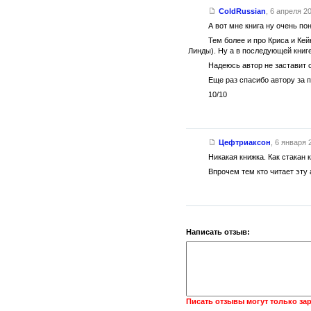
ColdRussian
,
6 апреля 20
А вот мне книга ну очень по
Тем более и про Криса и Кей
Линды). Ну а в последующей книг
Надеюсь автор не заставит с
Еще раз спасибо автору за 
10/10
Цефтриаксон
,
6 января 2
Никакая книжка. Как стакан 
Впрочем тем кто читает эту 
Написать отзыв:
Писать отзывы могут только за