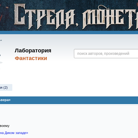
Лаборатория
Фантастики
я (2)
ьвера»
своему
на Диком западе»