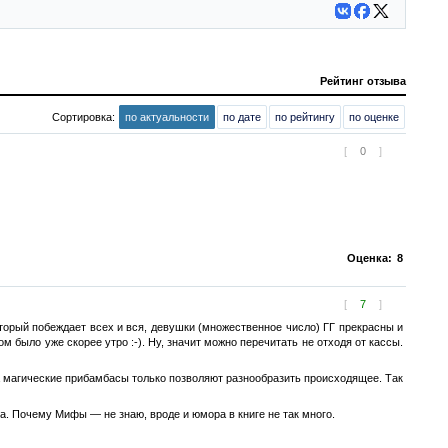
Рейтинг отзыва
Сортировка:
по актуальности
по дате
по рейтингу
по оценке
[
0
]
Оценка:
8
[
7
]
оторый побеждает всех и вся, девушки (множественное число) ГГ прекрасны и
м было уже скорее утро :-). Ну, значит можно перечитать не отходя от кассы.
 а магические прибамбасы только позволяют разнообразить происходящее. Так
а. Почему Мифы — не знаю, вроде и юмора в книге не так много.