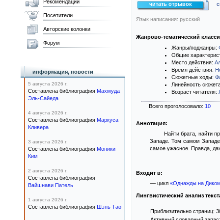
Рекомендации
читать отрывок
с
Посетители
Язык написания: русский
Авторские колонки
Жанрово-тематический класс
Форум
Жанры/поджанры:
Общие характерис
Место действия:
А
Время действия:
Н
информация, новости
Сюжетные ходы:
Ф
5 августа 2026 г.
Линейность сюжет
Составлена библиография
Махмуда
Возраст читателя:
Эль-Сайеда
Всего проголосовало:
10
4 августа 2026 г.
Составлена библиография
Маркуса
Аннотация:
Кливера
Найти брата, найти п
Западе. Том самом Западе,
3 августа 2026 г.
самое ужасное. Правда, даж
Составлена библиография
Моники
Ким
2 августа 2026 г.
Входит в:
Составлена библиография
— цикл
«Однажды на Диком
Вайшнави Патель
Лингвистический анализ текст
1 августа 2026 г.
Составлена библиография
Шэнь Тао
Приблизительно страниц: 3
Активный словарный запас: