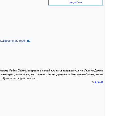
подробнее
е/взросление героя
молодому Кейну Ханко, впервые в своей жизни оказавшемуся на Ужасно Диком
вампиры, дикие орки, костлявые гончие, драконы и бандиты-гоблины, — не
. Даже и не людей совсем...
©
kon28