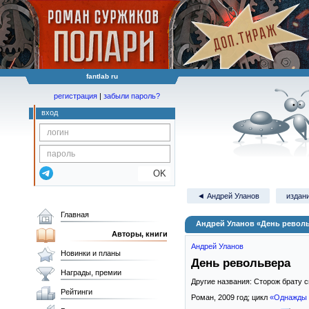
fantlab ru
регистрация
|
забыли пароль?
вход
OK
◄ Андрей Уланов
издани
Главная
Андрей Уланов «День револ
Авторы, книги
Андрей Уланов
Новинки и планы
День револьвера
Награды, премии
Другие названия: Сторож брату 
Рейтинги
Роман,
2009
год; цикл
«Однажды 