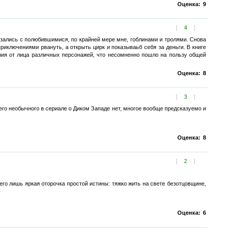
Оценка:
9
[
4
]
зались с полюбившимися, по крайней мере мне, гоблинами и тролями. Снова
риключениями рвануть, а открыть цирк и показываьб себя за деньги. В книге
ания от лица различных персонажей, что несомненно пошло на пользу общей
Оценка:
8
[
3
]
чего необычного в сериале о Диком Западе нет, многое вообще предсказуемо и
Оценка:
8
[
2
]
го лишь яркая оторочка простой истины: тяжко жить на свете безотцовщине,
Оценка:
6