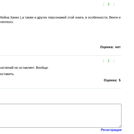
[
2
]
ейна Ханко (,а также и других персонажей этой книги, в особенности, Венги и
 неплохо.
Оценка:
нет
[
1
]
чатлений не оставляет. Вообще.
оставить.
Оценка:
5
Регистрация