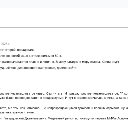
2025 г.
е от второй, порадовала.
люченческий экшн в стиле фильмов 80-х.
 разворачиваются плавно и логично. В меру загадок, в меру юмора. Хеппи-энд!)
удь лёгкое, для хорошего настроения, должно зайти.
.
простое незамысловатое чтиво. Сел читать. И правда, простое, незамысловатое. ГГ к
уже было, но все достаточно предсказуемо. И тут внезапно кончилась книжка, а за окно
сюжете, а в том, как написано — с непрекращающимся драйвом и полным отрывом. Ну,
азвлекательное чтение.
дит Говардовский Джентельмен с Медвежьей речки, и, почему-то, первые МИФы Асприн