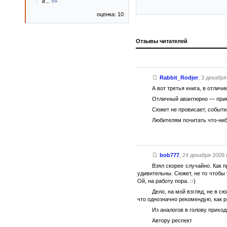
в
...
>>
оценка: 10
Отзывы читателей
Rabbit_Rodjer
,
3 декабря 
А вот третья книга, в отличи
Отличный авантюрно — прик
Сюжет не провисает, события
Любителям почитать что-ниб
bob777
,
24 декабря 2009 г
Взял скорее случайно. Как 
удивительны. Сюжет, не то чтобы 
Ой, на работу пора. :-)
Дело, на мой взгляд, не в 
что однозначно рекомендую, как р
Из аналогов в голову прихо
Автору респект