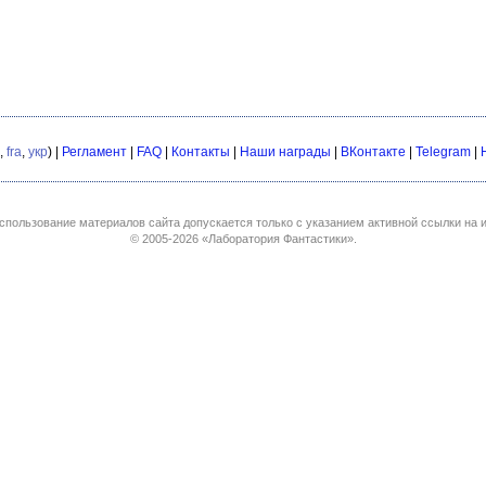
,
fra
,
укр
) |
Регламент
|
FAQ
|
Контакты
|
Наши награды
|
ВКонтакте
|
Telegram
|
спользование материалов сайта допускается только с указанием активной ссылки на и
© 2005-2026
«Лаборатория Фантастики»
.