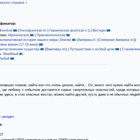
качать отрывок >
ификатор:
Фэнтези
(
Технофэнтези
|
Героическое фэнтези
)
|
Вестерн
тики:
Ироническое
|
Приключенческое
льтернативная история нашего мира (Земли)
(
Америка
(
Северная Америка
)
)
овое время (17-19 века)
антастические существа
(
Вампиры
)
|
Путешествие к особой цели
|
Становлени
а:
Линейный
Любой
ропавших гномов, найти кое-что очень ценное, найти... Ох, много чего нужно найти 
 где любому с избытком достанется самых смертельных опасностей, среди которых 
е здесь, в этих опасных местах, можно найти друзей, пусть даже и не обычных людей..
 западе»
а:
07
 средний (2916 уникальных слов на 10000 слов текста)