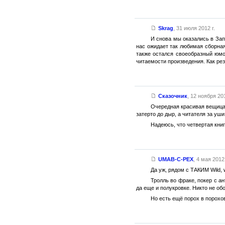
Skrag
,
31 июля 2012 г.
И снова мы оказались в Зап
нас ожидает так любимая сборная
также остался своеобразный юмо
читаемости произведения. Как рез
Сказочник
,
12 ноября 201
Очередная красивая вещица 
затерто до дыр, а читателя за уш
Надеюсь, что четвертая книг
UMAB-C-PEX
,
4 мая 2012 
Да уж, рядом с ТАКИМ Wild, 
Тролль во фраке, покер с а
да еще и полукровке. Никто не обог
Но есть ещё порох в порохов