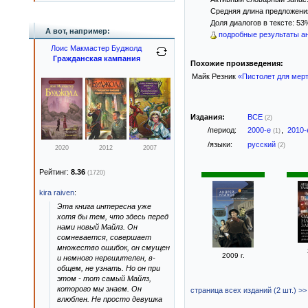
Средняя длина предложения:
Доля диалогов в тексте: 53
А вот, например:
подробные результаты ан
Лоис Макмастер Буджолд
Гражданская кампания
Похожие произведения:
Майк Резник
«Пистолет для мер
Издания:
ВСЕ
(2)
/период:
2000-е
,
2010
(1)
/языки:
русский
(2)
2020
2012
2007
Рейтинг:
8.36
(1720)
kira raiven
:
Эта книга интересна уже
хотя бы тем, что здесь перед
нами новый Майлз. Он
сомневается, совершает
множество ошибок, он смущен
2009 г.
и немного нерешителен, в-
общем, не узнать. Но он при
этом - тот самый Майлз,
которого мы знаем. Он
страница всех изданий (2 шт.) >>
влюблен. Не просто девушка