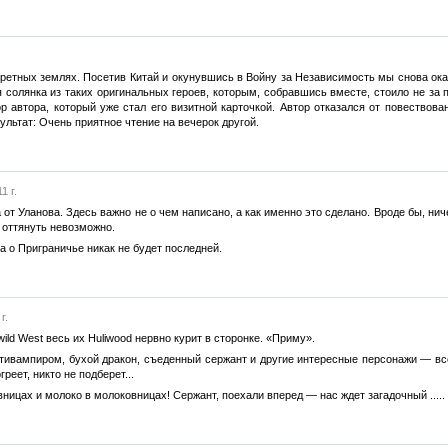
ретных землях. Посетив Китай и окунувшись в Войну за Независимость мы снова ока
 солянка из таких оригинальных героев, которым, собравшись вместе, стоило не за п
р автора, который уже стал его визитной карточкой. Автор отказался от повествов
ультат: Очень приятное чтение на вечерок другой.
1 г.
от Уланова. Здесь важно не о чем написано, а как именно это сделано. Вроде бы, ни
и оттянуть невозможно.
а о Приграничье никак не будет последней.
г.
wild West весь их Huliwood нервно курит в сторонке. «Приму».
нтивампиром, бухой дракон, съеденный сержант и другие интересные персонажи — все
реет, никто не подберет...
ницах и молоко в молоковницах! Сержант, поехали вперед — нас ждет загадочный .....