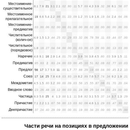
Местоимение-
8.1
7.9
21
3.1
2.1
.02
.80
.11
5.7
.69
4.3
3.9
.32
.38
8.1
.58
.07
существительное
Местоименное
19
6.6
5.4
2.2
.98
.01
.33
.09
1.2
.55
1.9
1.6
.19
.04
2.4
.64
.06
прилагательное
Местоимение-
.03
.00
.06
.02
.00
.00
.01
.00
.00
.00
.02
.00
.00
.00
.00
.00
.00
предикатив
Числительное
4.9
1.5
1.3
.44
.25
.02
.29
.03
.32
.06
.78
.59
.11
.03
.44
.07
.00
(колич-ое)
Числительное
1.8
.18
.27
.04
.04
.00
.00
.01
.03
.00
.15
.28
.00
.00
.13
.03
.00
(порядковое)
Наречие
4.8
9.1
16
2.9
1.4
.01
.70
.08
3.9
.56
3.8
4.5
.60
.03
3.9
1.5
.11
Предикатив
.95
.63
2
.83
.24
.00
.03
.00
.45
.10
.51
.82
.08
.02
.77
.10
.03
Предлог
56
17
3.7
5.9
11
.00
1.7
.77
.88
.29
.19
.68
.04
.00
.45
2.2
.10
Союз
17
14
25
7.8
4.6
.03
.93
.19
8.2
.89
7.6
5.7
.74
.34
9.2
1.9
.21
Междометие
4.5
1.5
.80
3.2
.99
.00
.09
.03
.56
.15
.55
.87
.08
.01
.70
.20
.04
Вводное слово
.23
.26
.48
.19
.12
.00
.03
.01
.24
.08
.25
.14
.04
.01
.24
.00
.00
Частица
6.3
5.6
25
4
1.3
.00
1.1
.11
3.6
.82
3.1
5.5
.37
.14
3.7
1.3
.29
Причастие
7.1
2.2
1.1
.67
.58
.00
.13
.03
.92
.08
4.6
1.1
.29
.03
.47
.30
.02
Деепричастие
.37
.24
.40
.29
.09
.00
.00
.01
.19
.00
.34
.20
.00
.00
.35
.05
.00
Части речи на позициях в предложении