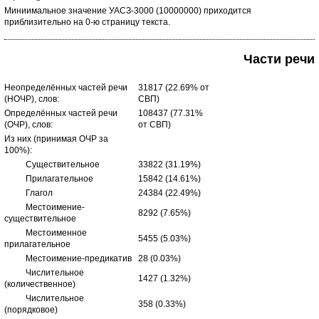
Миниимальное значение УАСЗ-3000 (10000000) приходится
приблизительно на 0-ю страницу текста.
Части речи
Неопределённых частей речи
31817 (22.69% от
(НОЧР), слов:
СВП)
Определённых частей речи
108437 (77.31%
(ОЧР), слов:
от СВП)
Из них (принимая ОЧР за
100%):
Существительное
33822 (31.19%)
Прилагательное
15842 (14.61%)
Глагол
24384 (22.49%)
Местоимение-
8292 (7.65%)
существительное
Местоименное
5455 (5.03%)
прилагательное
Местоимение-предикатив
28 (0.03%)
Числительное
1427 (1.32%)
(количественное)
Числительное
358 (0.33%)
(порядковое)