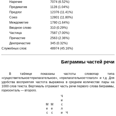
Наречие
7074 (6.52%)
Предикатив
1128 (1.04%)
Предлог
12376 (11.41%)
Союз
12801 (11.80%)
Междометие
1780 (1.64%)
Вводное слово
310 (0.29%)
Частица
7587 (7.00%)
Причастие
2563 (2.36%)
Деепричастие
345 (0.32%)
Служебных слов:
48974 (45.16%)
Биграммы частей речи
В таблице показаны частоты словопар типа
«существительное+прилагательное», «прилагательное+глагол» и т.д. Для
удобства восприятия частота выражена в среднем количестве пары на
1000 слов текста. Вертикаль отражает часть речи первого слова биграммы,
горизонталь — второго.
Ч
и
М
М
с
е
е
л
с
с
и
Ч