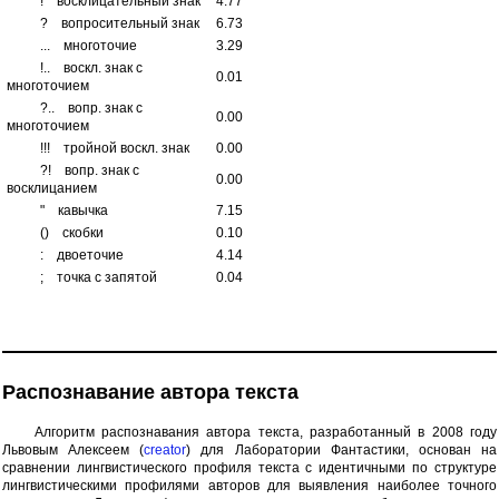
!
восклицательный знак
4.77
?
вопросительный знак
6.73
...
многоточие
3.29
!..
воскл. знак с
0.01
многоточием
?..
вопр. знак с
0.00
многоточием
!!!
тройной воскл. знак
0.00
?!
вопр. знак с
0.00
восклицанием
"
кавычка
7.15
()
скобки
0.10
:
двоеточие
4.14
;
точка с запятой
0.04
Распознавание автора текста
Алгоритм распознавания автора текста, разработанный в 2008 году
Львовым Алексеем (
creator
) для Лаборатории Фантастики, основан на
сравнении лингвистического профиля текста с идентичными по структуре
лингвистическими профилями авторов для выявления наиболее точного