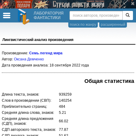
ЛАБОРАТОРИЯ
ФАНТАСТИКИ
поиск по жанру
расширенный
Лингвистический анализ произведения
Произведение:
Семь легенд мира
Автор:
Оксана Демченко
Дата проведения анализа: 18 сентября 2022 года
Общая статистика
Длина текста, знаков:
939259
Слов в произведении (СВП):
140254
Приблизительно страниц:
484
Средняя длина слова, знаков:
5.21
Средняя длина предложения
66.02
(СДП), знаков:
СДП авторского текста, знаков:
77.87
СДП диалога, знаков:
51.62