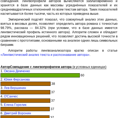
совпадения. Лингвопрофили авторов вычисляются заблаговременно и
хранятся в базе данных как массивы усреднённых показателей и их
среднеквадратичных отклонений по всем текстам автора. Таких показателей
насчитывается более тысячи, часть из которых приведена выше.
Эмпирический подсчёт показал, что совокупный анализ этих данных,
взятых в весовых долях, позволяет определить автора романа с точностью
98.79%, рассказа — 84.32% (при условии, что в базе данных имеется
лингвистический профиль истинного автора). Алгоритм сложен и обладает
рядом инновационных решений, что позволяет достичь высокой точности в
сравнении с прототипами, основанными на анализе одних лишь символьных
биграмм.
Алгоритм работы лингвоанализатора кратко описан в статье
«Лингвистический анализ текста и распознавание автора»
.
Автор
Совпадение с лингвопрофилем автора
(в условных единицах)
1.
Оксана Демченко
60
2.
Юлия Фирсанова
38
3.
Лев Вершинин
37
4.
О'Санчес
37
5.
Елена Горелик
37
6.
Дмитрий Воронин
37