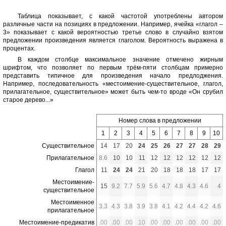
Таблица показывает, с какой частотой употреблены автором
различные части на позициях в предложении. Например, ячейка «глагол –
3» показывает с какой вероятностью третье слово в случайно взятом
предложении произведения является глаголом. Вероятность выражена в
процентах.
В каждом столбце максимальное значение отмечено жирным
шрифтом, что позволяет по первым трём-пяти столбцам примерно
представить типичное для произведения начало предлоджения.
Например, последовательность «местоимение-существительное, глагол,
прилагательное, существительное» может быть чем-то вроде «Он срубил
старое дерево...»
Номер слова в предложении
1
2
3
4
5
6
7
8
9
10
Существительное
14
17
20
24
25
26
27
27
28
29
Прилагательное
8.6
10
10
11
12
12
12
12
12
12
Глагол
11
24
24
21
20
18
18
18
17
17
Местоимение-
15
9.2
7.7
5.9
5.6
4.7
4.8
4.3
4.6
4
существительное
Местоименное
3.3
4.3
3.8
3.9
3.8
4.1
4.2
4.4
4.2
4.6
прилагательное
Местоимение-предикатив
.00
.00
.00
.10
.00
.00
.00
.00
.00
.00