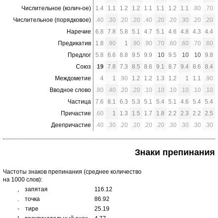
Числительное (колич-ое)
1.4
1.1
1.2
1.2
1.1
1.1
1.2
1.1
.80
.70
Числительное (порядковое)
.40
.30
.20
.20
.40
.20
.20
.30
.20
.20
Наречие
6.8
7.8
5.8
5.1
4.7
5.1
4.6
4.8
4.3
4.4
Предикатив
1.8
.90
1
.90
.90
.70
.60
.60
.70
.60
Предлог
5.8
6.6
8.8
9.5
9.9
10
9.5
10
10
9.8
Союз
19
7.8
7.3
8.5
8.6
9.1
8.7
9.4
8.6
8.4
Междометие
4
1
.90
1.2
1.2
1.3
1.2
1
1.1
.90
Вводное слово
.80
.40
.20
.20
.10
.10
.10
.10
.10
.10
Частица
7.6
8.1
6.3
5.3
5.1
5.4
5.1
4.6
5.4
5.4
Причастие
.60
1
1.3
1.5
1.7
1.8
2.2
2.3
2.2
2.5
Деепричастие
.40
.30
.20
.20
.20
.20
.30
.30
.30
.30
Знаки препинания
Частоты знаков препинания (среднее количество
на 1000 слов):
,
запятая
116.12
.
точка
86.92
-
тире
25.19