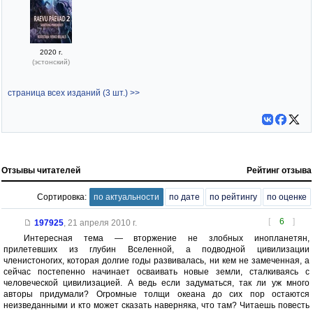
2020 г.
(эстонский)
страница всех изданий (3 шт.) >>
Отзывы читателей
Рейтинг отзыва
Сортировка:
по актуальности
по дате
по рейтингу
по оценке
[
6
]
197925
,
21 апреля 2010 г.
Интересная тема — вторжение не злобных инопланетян,
прилетевших из глубин Вселенной, а подводной цивилизации
членистоногих, которая долгие годы развивалась, ни кем не замеченная, а
сейчас постепенно начинает осваивать новые земли, сталкиваясь с
человеческой цивилизацией. А ведь если задуматься, так ли уж много
авторы придумали? Огромные толщи океана до сих пор остаются
неизведанными и кто может сказать наверняка, что там? Читаешь повесть