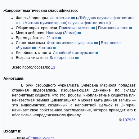
Жанрово-тематический классификатор:
Жанры/поджанры:
Фантастика
(
«Твёрдая» научная фантастика
|
«Мягкая» (гуманитарная) научная фантастика
)
Общие характеристики:
Приключенческое
|
Психологическое
Место действия:
Наш мир (Земля)
Время действия:
21 век
Сюжетные ходы:
Фантастические существа
|
Вторжение
«Чужих»
|
Контакт
Линейность сюжета:
Линейный с экскурсами
Возраст читателя:
Для взрослых
Всего проголосовало:
13
Аннотация:
В руки свободного журналиста Энгерана Мариоля попадает
странная видеозапись, изображающая движение по складу
непонятных существ. Что это: роботы, инопланетные существа или
неизвестная земная цивилизация? А может быть данная запись —
это видеомонтаж, созданный с непонятной целью? И Энгеран
начинает свое собственное расследование, которое приведет его к
абсолютно непредсказуемому финалу.
©
197925
Входит в:
— цикл
«Страна чудес»