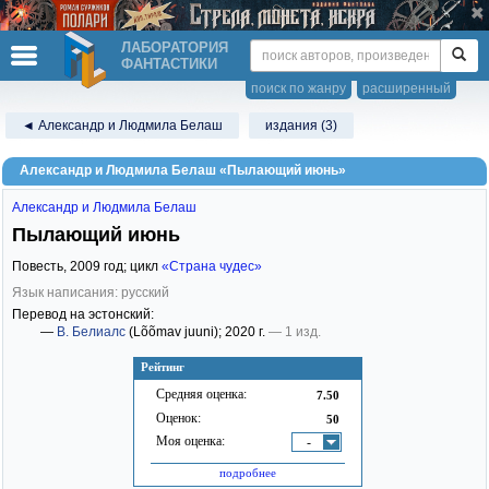
ЛАБОРАТОРИЯ
ФАНТАСТИКИ
поиск по жанру
расширенный
◄ Александр и Людмила Белаш
издания (3)
Александр и Людмила Белаш «Пылающий июнь»
Александр и Людмила Белаш
Пылающий июнь
Повесть,
2009
год; цикл
«Страна чудес»
Язык написания: русский
Перевод на эстонский:
—
В. Белиалс
(Lõõmav juuni)
; 2020 г.
— 1 изд.
Рейтинг
Средняя оценка:
7.50
Оценок:
50
Моя оценка:
-
подробнее