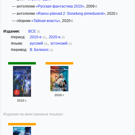
— антологию
«Русская фантастика 2010»
, 2009 г.
— антологию
«Raevu päevad 2: Sissetung pimedusest»
, 2020 г.
— сборник
«Тайная власть»
, 2020 г.
Издания:
ВСЕ
(3)
/период:
2010-е
,
2020-е
(1)
(2)
/языки:
русский
,
эстонский
(2)
(1)
/перевод:
В. Белиалс
(1)
2020 г.
2010 г.
Издания на иностранных языках: