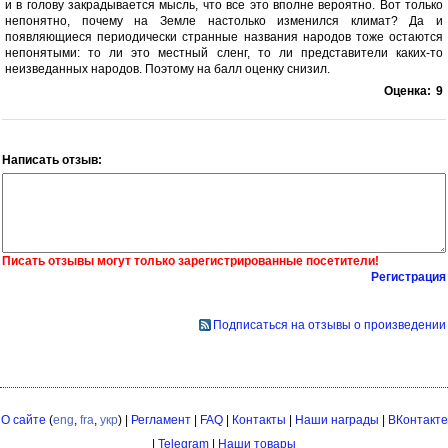
и в голову закрадывается мысль, что все это вполне вероятно. Вот только
непонятно, почему на Земле настолько изменился климат? Да и
появляющиеся периодически странные названия народов тоже остаются
непонятыми: то ли это местный сленг, то ли представители каких-то
неизведанных народов. Поэтому на балл оценку снизил.
Оценка:
9
Написать отзыв:
Писать отзывы могут только зарегистрированные посетители!
Регистрация
Подписаться на отзывы о произведении
О сайте
(
eng
,
fra
,
укр
) |
Регламент
|
FAQ
|
Контакты
|
Наши награды
|
ВКонтакте
|
Telegram
|
Наши товары