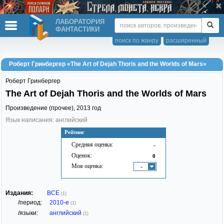
ЛАБОРАТОРИЯ
ФАНТАСТИКИ
поиск по жанру
расширенный
Роберт Гринбергер «The Art of Dejah Thoris and the Worlds of Mars»
Роберт Гринбергер
The Art of Dejah Thoris and the Worlds of Mars
Произведение (прочее),
2013
год
Язык написания: английский
Рейтинг
Средняя оценка:
-
Оценок:
0
Моя оценка:
-
Издания:
ВСЕ
(1)
/период:
2010-е
(1)
/языки:
английский
(1)