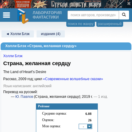
ЛАБОРАТОРИЯ
ФАНТАСТИКИ
поиск по жанру
расширенный
◄ Холли Блэк
издания (4)
Холли Блэк «Страна, желанная сердцу»
Холли Блэк
Страна, желанная сердцу
The Land of Heart’s Desire
Рассказ,
2009
год; цикл
«Современные волшебные сказки»
Язык написания: английский
Перевод на русский:
—
Ю. Павлов
(Страна, желанная сердцу)
; 2019 г.
— 1 изд.
Рейтинг
Средняя оценка:
6.08
Оценок:
26
Моя оценка:
-