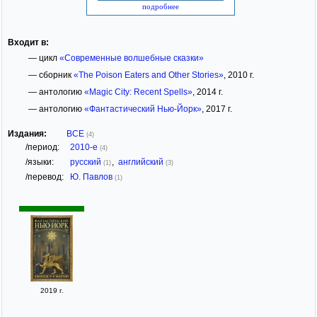
подробнее
Входит в:
— цикл
«Современные волшебные сказки»
— сборник
«The Poison Eaters and Other Stories»
, 2010 г.
— антологию
«Magic City: Recent Spells»
, 2014 г.
— антологию
«Фантастический Нью-Йорк»
, 2017 г.
Издания:
ВСЕ
(4)
/период:
2010-е
(4)
/языки:
русский
,
английский
(1)
(3)
/перевод:
Ю. Павлов
(1)
2019 г.