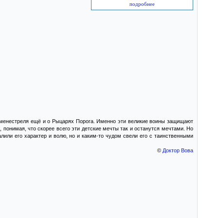
подробнее
о менестреля ещё и о Рыцарях Порога. Именно эти великие воины защищают
, понимая, что скорее всего эти детские мечты так и останутся мечтами. Но
или его характер и волю, но и каким-то чудом свели его с таинственными
©
Доктор Вова