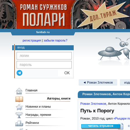
fantlab ru
регистрация
|
забыли пароль?
вход
OK
◄ Роман Злотников
изд
Главная
Роман Злотников, Антон Кор
Авторы, книги
Роман Злотников
,
Антон Корнило
Новинки и планы
Путь к Порогу
Награды, премии
Роман,
2010
год; цикл
«Рыцари п
Рейтинги
читать отрывок
с