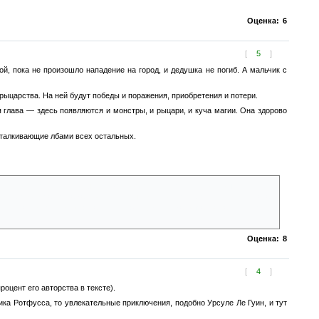
Оценка:
6
[
5
]
, пока не произошло нападение на город, и дедушка не погиб. А мальчик с
 рыцарства. На ней будут победы и поражения, приобретения и потери.
 глава — здесь появляются и монстры, и рыцари, и куча магии. Она здорово
 сталкивающие лбами всех остальных.
 только они терпели поражение за поражением, как все монстры
ром автор оставит на завершение книжной серии, типа эпического финала
то тема Болотного предела для следующих книг закрыта.. А жаль, тему
Оценка:
8
[
4
]
роцент его авторства в тексте).
а Ротфусса, то увлекательные приключения, подобно Урсуле Ле Гуин, и тут