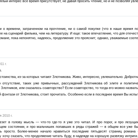
ялый интерес все время присутствует, не давая бросить чтение, но и не позволяя ув
и о времени, затраченном на прочтение, ни о самой покупке (что в наше время по
ее на сценарий фильма, чем на литературу. И еще: такое впечатление, что для отеч
мане, пока непонятно, надеюсь, продолжение это прояснит; однако, уважаемые соот
11 г.
о.
стоинства, из-за которых читают Злотникова. Живо, интересно, увлекательно. Добротн
 отсутствие, таких уже привычных, рассуждений Злотникова об элите и политич
 Злотников, или сказалось соавторство? Если соавторство, то тогда его можно назват
фэнтази от Злотникова, стоит прочитать. Особенно если в последнее время Вы испыт
я 2010 г.
езет в голову мысль — что-то где-то я уже это читал. И про порог, и про лезущи
ем состоянии, и про мальчишек попавших в ряды стражей — в общем все уже было
 просто. Более-менее начало нравиться последние пятьдесят страниц романа — 
хочу сказать, что продолжение читать буду, в надежде на хорошую развязку интриги.