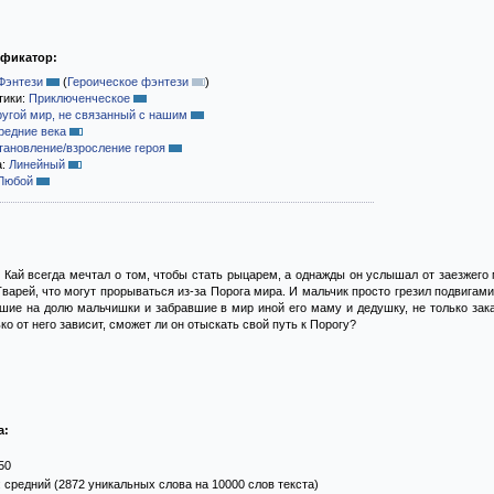
ификатор:
Фэнтези
(
Героическое фэнтези
)
тики:
Приключенческое
ругой мир, не связанный с нашим
редние века
тановление/взросление героя
а:
Линейный
Любой
 Кай всегда мечтал о том, чтобы стать рыцарем, а однажды он услышал от заезжег
варей, что могут прорываться из-за Порога мира. И мальчик просто грезил подвигами
ие на долю мальчишки и забравшие в мир иной его маму и дедушку, не только закал
ко от него зависит, сможет ли он отыскать свой путь к Порогу?
а:
50
 средний (2872 уникальных слова на 10000 слов текста)