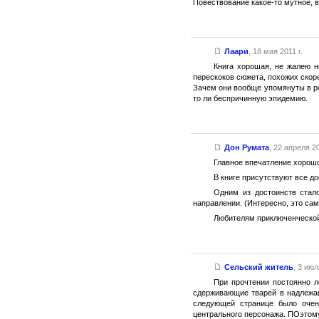
Повествование какое-то мутное, в
Лаари
,
18 мая 2011 г.
Книга хорошая, не жалею н
перескоков сюжета, похожих скор
Зачем они вообще упомянуты в ро
то ли беспричинную эпидемию.
Дон Румата
,
22 апреля 20
Главное впечатление хорош
В книге присутствуют все до
Одним из достоинств стало
направлении. (Интересно, это сам
Любителям приключенческой 
Сельский житель
,
3 июл
При прочтении постоянно л
сдерживающие тварей в надлежащ
следующей странице было очень
центрального персонажа. ПОэтому 