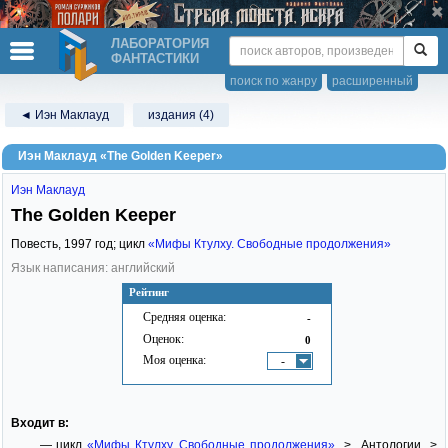
ЛАБОРАТОРИЯ
ФАНТАСТИКИ
поиск по жанру
расширенный
◄ Иэн Маклауд
издания (4)
Иэн Маклауд «The Golden Keeper»
Иэн Маклауд
The Golden Keeper
Повесть,
1997
год; цикл
«Мифы Ктулху. Свободные продолжения»
Язык написания: английский
Рейтинг
Средняя оценка:
-
Оценок:
0
Моя оценка:
-
Входит в:
— цикл
«Мифы Ктулху. Свободные продолжения»
> Антологии >