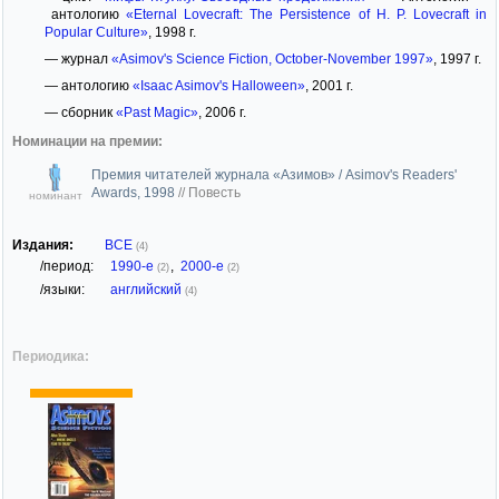
антологию
«Eternal Lovecraft: The Persistence of H. P. Lovecraft in
Popular Culture»
, 1998 г.
— журнал
«Asimov's Science Fiction, October-November 1997»
, 1997 г.
— антологию
«Isaac Asimov's Halloween»
, 2001 г.
— сборник
«Past Magic»
, 2006 г.
Номинации на премии:
Премия читателей журнала «Азимов» / Asimov's Readers'
Awards, 1998
//
Повесть
номинант
Издания:
ВСЕ
(4)
/период:
1990-е
,
2000-е
(2)
(2)
/языки:
английский
(4)
Периодика: