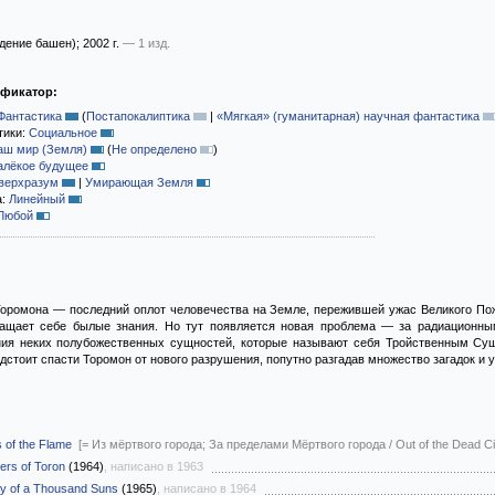
дение башен)
; 2002 г.
— 1 изд.
ификатор:
Фантастика
(
Постапокалиптика
|
«Мягкая» (гуманитарная) научная фантастика
тики:
Социальное
аш мир (Земля)
(
Не определено
)
алёкое будущее
верхразум
|
Умирающая Земля
а:
Линейный
Любой
оромона — последний оплот человечества на Земле, пережившей ужас Великого Пож
ращает себе былые знания. Но тут появляется новая проблема — за радиационны
ния неких полубожественных сущностей, которые называют себя Тройственным Су
дстоит спасти Торомон от нового разрушения, попутно разгадав множество загадок и 
 of the Flame
[= Из мёртвого города; За пределами Мёртвого города / Out of the Dead Ci
ers of Toron
(1964)
, написано в 1963
ty of a Thousand Suns
(1965)
, написано в 1964