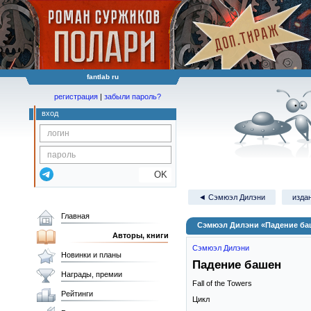
fantlab ru
регистрация
|
забыли пароль?
вход
OK
◄ Сэмюэл Дилэни
издан
Главная
Сэмюэл Дилэни «Падение ба
Авторы, книги
Сэмюэл Дилэни
Новинки и планы
Падение башен
Награды, премии
Fall of the Towers
Рейтинги
Цикл