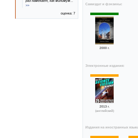
раз намекает, как минимум
...
Самиздат и фэнзины:
>>
оценка: 7
2000 г.
Электронные издания:
2013 г.
(английский)
Издания на иностранных язык