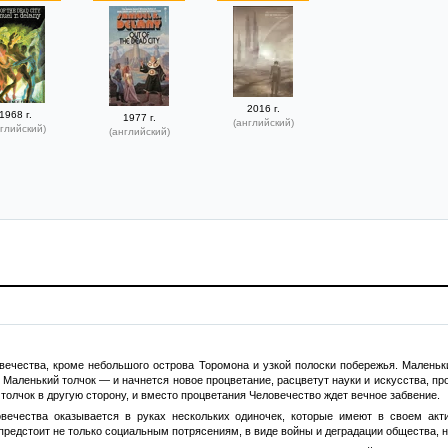
2016 г.
1968 г.
1977 г.
(английский)
глийский)
(английский)
овечества, кроме небольшого острова Торомона и узкой полоски побережья. Маленьк
 Маленький толчок — и начнется новое процветание, расцветут науки и искусства, п
 толчок в другую сторону, и вместо процветания Человечество ждет вечное забвение.
ловечества оказывается в руках нескольких одиночек, которые имеют в своем ак
 предстоит не только социальным потрясениям, в виде войны и деградации общества, 