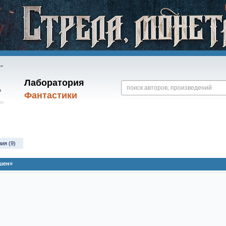
Лаборатория
Фантастики
ия (9)
шен»