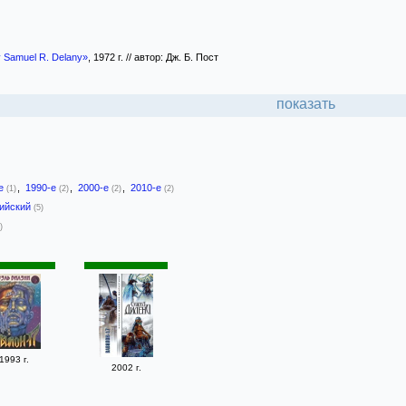
y Samuel R. Delany»
, 1972 г. // автор: Дж. Б. Пост
показать
-е
,
1990-е
,
2000-е
,
2010-е
(1)
(2)
(2)
(2)
лийский
(5)
)
1993 г.
2002 г.