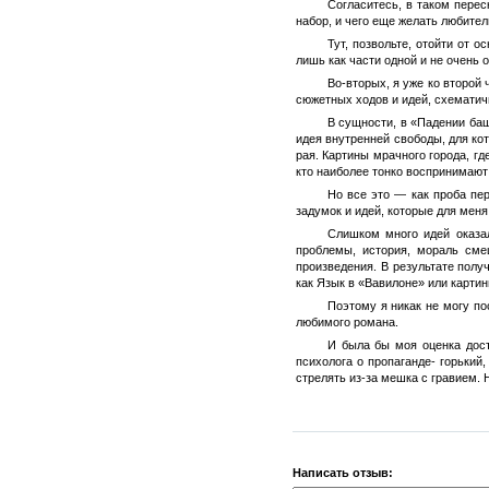
Согласитесь, в таком перес
набор, и чего еще желать любите
Тут, позвольте, отойти от 
лишь как части одной и не очень
Во-вторых, я уже ко второй
сюжетных ходов и идей, схематич
В сущности, в «Падении баш
идея внутренней свободы, для ко
рая. Картины мрачного города, гд
кто наиболее тонко воспринимают
Но все это — как проба пер
задумок и идей, которые для мен
Слишком много идей оказал
проблемы, история, мораль сме
произведения. В результате полу
как Язык в «Вавилоне» или картин
Поэтому я никак не могу по
любимого романа.
И была бы моя оценка дост
психолога о пропаганде- горький
стрелять из-за мешка с гравием. Н
Написать отзыв: