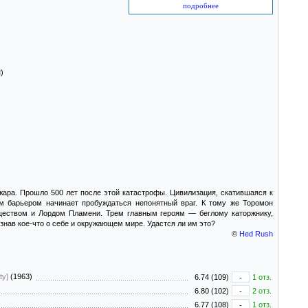
подробнее
)
ара. Прошло 500 лет после этой катастрофы. Цивилизация, скатившаяся к
м барьером начинает пробуждаться непонятный враг. К тому же Торомон
ществом и Лордом Пламени. Трем главным героям — беглому каторжнику,
узнав кое-что о себе и окружающем мире. Удастся ли им это?
©
Hed Rush
ty]
(1963)
6.74 (109)
-
1 отз.
6.80 (102)
-
2 отз.
6.77 (108)
-
1 отз.