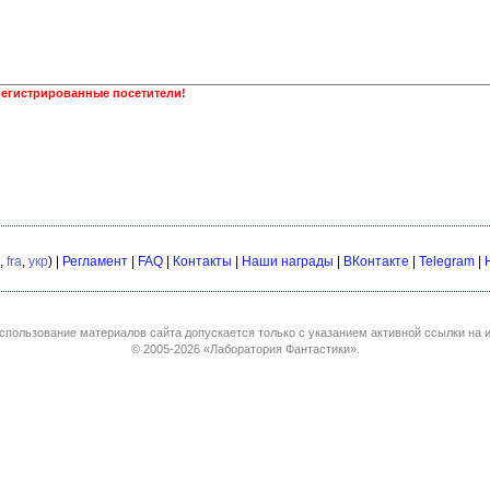
регистрированные посетители!
,
fra
,
укр
) |
Регламент
|
FAQ
|
Контакты
|
Наши награды
|
ВКонтакте
|
Telegram
|
спользование материалов сайта допускается только с указанием активной ссылки на и
© 2005-2026
«Лаборатория Фантастики»
.