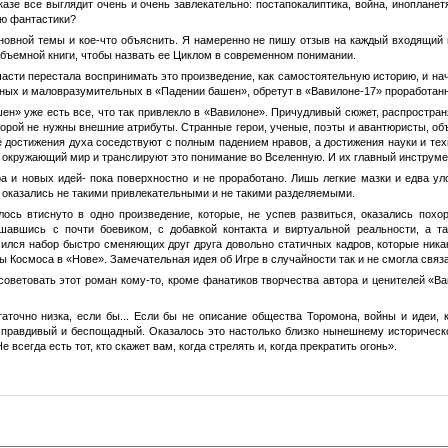
казе все выглядит очень и очень завлекательно: постапокалиптика, война, инопланет
лю фантастики?
основной темы и кое-что объяснить. Я намеренно не пишу отзыв на каждый входящий 
 объемной книги, чтобы назвать ее Циклом в современном понимании.
 части перестала воспринимать это произведение, как самостоятельную историю, и на
ных и маловразумительных в «Падении башен», обретут в «Вавилоне-17» проработанн
ен» уже есть все, что так привлекло в «Вавилоне». Причудливый сюжет, распростра
торой не нужны внешние атрибуты. Странные герои, ученые, поэты и авантюристы, о
е достижения духа соседствуют с полным падением нравов, а достижения науки и техн
 окружающий мир и транслируют это понимание во Вселенную. И их главный инструме
а и новых идей- пока поверхностно и не проработано. Лишь легкие мазки и едва ул
я оказались не такими привлекательными и не такими разделяемыми.
ось втиснуто в одно произведение, которые, не успев развиться, оказались пох
шавшись с почти боевиком, с добавкой контакта и виртуальной реальности, а 
чился набор быстро сменяющих друг друга довольно статичных кадров, которые ника
ы Космоса в «Нове». Замечательная идея об Игре в случайности так и не смогла связ
советовать этот роман кому-то, кроме фанатиков творчества автора и ценителей «Ва
аточно низка, если бы... Если бы не описание общества Торомона, войны и идеи, 
, правдивый и беспощадный. Оказалось это настолько близко нынешнему историческом
е всегда есть тот, кто скажет вам, когда стрелять и, когда прекратить огонь».