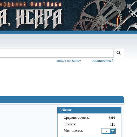
поиск по жанру
расширенный
Рейтинг
Средняя оценка:
6.94
Оценок:
111
Моя оценка:
-