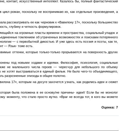
яне, контакт, искусственный интеллект. Казалось бы, полный фантастический
в цикл роман, поскольку не воспринимаю их, как отдельные произведения, а
чала рассматривать ее как черновик к «Вавилону 17», поскольку большинство
ость, глубину и четкость формулировок.
няющийся на огромные пласты времени и пространства, социальный упадок и
бъединенные томлением об утраченных возможностях и поисками потерянного
ологии — с первобытной дикостью. И уже здесь есть поэзия и поэты, как те,
нт — Язык- тоже есть.
овимые оттенки, которые только-только прорываются на поверхность других
оронены под новыми ходами и идеями. Философия, психология, социальные
также не маленького числа героев — чересчур для небольшого по объему
к не хотят выстраиваться в единый фильм. Не было чего-то объединяющего,
ать разрозненные эпизоды в общее полотно.
вилона 17», которым на досуге захочется узнать, как родились идеи и сюжет
которая была положена в ее основу/не причины- идеи!/ Если бы не монолог
у моменту, что стало просто жутко. «Враг не всегда тот, в кого вы можете
Оценка:
7