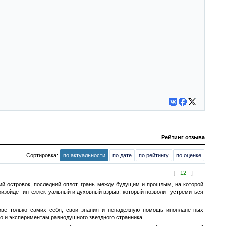
Рейтинг отзыва
Сортировка:
по актуальности
по дате
по рейтингу
по оценке
[
12
]
ий островок, последний оплот, грань между будущим и прошлым, на которой
роизойдет интеллектуальный и духовный взрыв, который позволит устремиться
тиве только самих себя, свои знания и ненадежную помощь инопланетных
но и экспериментам равнодушного звездного странника.