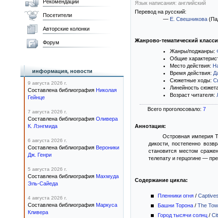
Рекомендации
Язык написания: английский
Перевод на русский:
Посетители
—
Е. Свешникова
(Па
Авторские колонки
Жанрово-тематический класс
Форум
Жанры/поджанры:
Общие характерис
Место действия:
Н
информация, новости
Время действия:
Д
Сюжетные ходы:
С
9 августа 2026 г.
Линейность сюжет
Составлена библиография
Николая
Возраст читателя:
Гейнце
Всего проголосовало:
7
7 августа 2026 г.
Составлена библиография
Оливера
К. Лэнгмида
Аннотация:
Островная империя Т
6 августа 2026 г.
дикости, постепенно возв
Составлена библиография
Вероники
становится местом сраже
Дж. Генри
телепату и герцогине — пре
5 августа 2026 г.
Составлена библиография
Махмуда
Содержание цикла:
Эль-Сайеда
Пленники огня
/
Captives
4 августа 2026 г.
Составлена библиография
Маркуса
Башни Торона
/
The Tow
Кливера
Город тысячи солнц
/
Ci