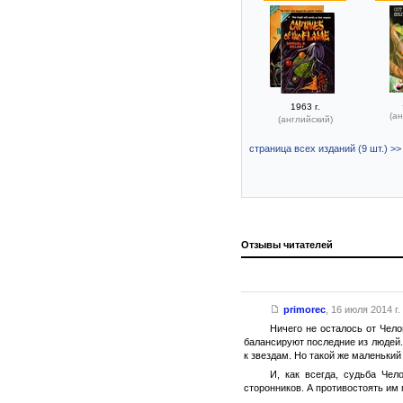
1963 г.
(ан
(английский)
страница всех изданий (9 шт.) >>
Отзывы читателей
primorec
,
16 июля 2014 г.
Ничего не осталось от Чел
балансируют последние из людей.
к звездам. Но такой же маленький
И, как всегда, судьба Че
сторонников. А противостоять им