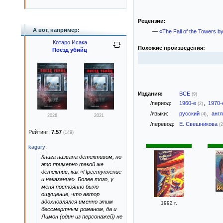
Рецензии:
А вот, например:
—
«The Fall of the Towers b
Котаро Исака
Похожие произведения:
Поезд убийц
Издания:
ВСЕ
(9)
/период:
1960-е
,
1970
(2)
/языки:
русский
,
анг
(4)
2026
2021
/перевод:
Е. Свешникова
(2
Рейтинг:
7.57
(149)
kagury
:
Книга названа детективом, но
это примерно такой же
детектив, как «Преступление
и наказание». Более того, у
меня постоянно было
ощущение, что автор
вдохновлялся именно этим
1992 г.
бессмертным романом, да и
Лимон (один из персонажей) не