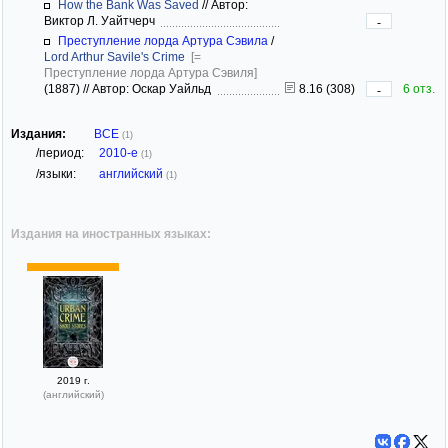
How the Bank Was Saved
//
Автор:
Виктор Л. Уайтчерч
-
Преступление лорда Артура Сэвила
/
Lord Arthur Savile's Crime
[=
Преступление лорда Артура Сэвиля]
(1887)
//
Автор: Оскар Уайльд
8.16 (308)
6 отз.
-
Издания:
ВСЕ
(1)
/период:
2010-е
(1)
/языки:
английский
(1)
Издания на иностранных языках:
2019 г.
(английский)