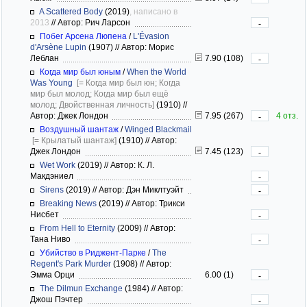
A Scattered Body
(2019)
, написано в
2013
//
Автор: Рич Ларсон
-
Побег Арсена Люпена
/
L'Évasion
d'Arsène Lupin
(1907)
//
Автор: Морис
Леблан
7.90 (108)
-
Когда мир был юным
/
When the World
Was Young
[= Когда мир был юн; Когда
мир был молод; Когда мир был ещё
молод; Двойственная личность]
(1910)
//
Автор: Джек Лондон
7.95 (267)
4 отз.
-
Воздушный шантаж
/
Winged Blackmail
[= Крылатый шантаж]
(1910)
//
Автор:
Джек Лондон
7.45 (123)
-
Wet Work
(2019)
//
Автор: К. Л.
Макдэниел
-
Sirens
(2019)
//
Автор: Дэн Миклтуэйт
-
Breaking News
(2019)
//
Автор: Трикси
Нисбет
-
From Hell to Eternity
(2009)
//
Автор:
Тана Ниво
-
Убийство в Риджент-Парке
/
The
Regent's Park Murder
(1908)
//
Автор:
Эмма Орци
6.00 (1)
-
The Dilmun Exchange
(1984)
//
Автор:
Джош Пэчтер
-