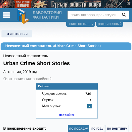
ЛАБОРАТОРИЯ
ФАНТАСТИКИ
поиск по жанру
расширенный
◄ антологии
Неизвестный составитель «Urban Crime Short Stories»
Неизвестный составитель
Urban Crime Short Stories
Антология,
2019
год
Язык написания: английский
Рейтинг
Средняя оценка:
7.00
Оценок:
1
Моя оценка:
-
подробнее
В произведение входит:
по порядку
по году
по рейтингу