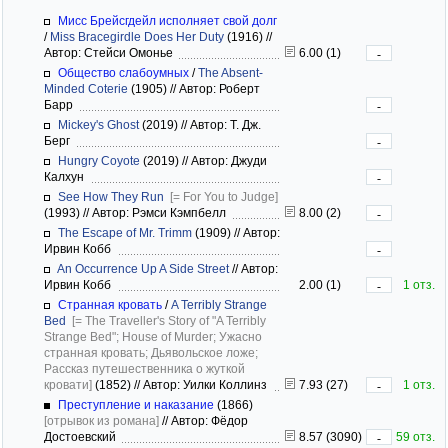
Мисс Брейсгдейл исполняет свой долг
/
Miss Bracegirdle Does Her Duty
(1916)
//
Автор: Стейси Омонье
6.00 (1)
-
Общество слабоумных
/
The Absent-
Minded Coterie
(1905)
//
Автор: Роберт
Барр
-
Mickey's Ghost
(2019)
//
Автор: Т. Дж.
Берг
-
Hungry Coyote
(2019)
//
Автор: Джуди
Калхун
-
See How They Run
[= For You to Judge]
(1993)
//
Автор: Рэмси Кэмпбелл
8.00 (2)
-
The Escape of Mr. Trimm
(1909)
//
Автор:
Ирвин Кобб
-
An Occurrence Up A Side Street
//
Автор:
Ирвин Кобб
2.00 (1)
1 отз.
-
Странная кровать
/
A Terribly Strange
Bed
[= The Traveller's Story of "A Terribly
Strange Bed"; House of Murder; Ужасно
странная кровать; Дьявольское ложе;
Рассказ путешественника о жуткой
кровати]
(1852)
//
Автор: Уилки Коллинз
7.93 (27)
1 отз.
-
Преступление и наказание
(1866)
[отрывок из романа]
//
Автор: Фёдор
Достоевский
8.57 (3090)
59 отз.
-