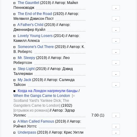
The Gauntlet
(2019)
//
Автор: Майкл
Пеннкэвэдж
-
The End of the Road
(1920)
//
Автор:
Мелвилл Дэвисон Пост
-
A Father's Child
(2019)
//
Автор:
Дженнифер Куэйл
-
Lovely Young Losers
(2014)
//
Автор:
Камилл Алекса
-
Someone's Out There
(2019)
//
Автор: К.
В. Робертс
-
Mr. Sleepy
(2019)
//
Автор: Лео
Робертсон
-
Step Light
(2019)
//
Автор: Дэвид
Таллерман
-
My Jack
(2019)
//
Автор: Салинда
Тайсон
-
Когда на Лондон нагрянули банды
/
When the Gangs Came to London
[=
Scotland Yard's Yankee Dick; The
Gangsters Came to London]
(1932)
[отрывок из романа]
//
Автор: Эдгар
Уоллес
7.00 (1)
-
A Man Called Famous
(2019)
//
Автор:
Рэйчел Уоттс
-
Underpass
(2019)
//
Автор: Крис Уитли
-