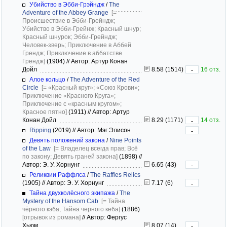
Убийство в Эбби-Грэйндж
/
The
Adventure of the Abbey Grange
[=
Происшествие в Эбби-Грейндж;
Убийство в Эбби-Грейнж; Красный шнур;
Красный шнурок; Эбби-Грейндж;
Человек-зверь; Приключение в Аббей
Грендж; Приключение в аббатстве
Грендж]
(1904)
//
Автор: Артур Конан
Дойл
8.58 (1514)
16 отз.
-
Алое кольцо
/
The Adventure of the Red
Circle
[= «Красный круг»; «Союз Крови»;
Приключение «Красного Круга»;
Приключение с «красным кругом»;
Красное пятно]
(1911)
//
Автор: Артур
Конан Дойл
8.29 (1171)
14 отз.
-
Ripping
(2019)
//
Автор: Мэг Элисон
-
Девять положений закона
/
Nine Points
of the Law
[= Владелец всегда прав; Всё
по закону; Девять граней закона]
(1898)
//
Автор: Э. У. Хорнунг
6.65 (43)
-
Реликвии Раффлса
/
The Raffles Relics
(1905)
//
Автор: Э. У. Хорнунг
7.17 (6)
-
Тайна двухколёсного экипажа
/
The
Mystery of the Hansom Cab
[= Тайна
чёрного кэба; Тайна черного кеба]
(1886)
[отрывок из романа]
//
Автор: Фергус
Хьюм
8.07 (14)
-