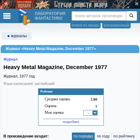
ЛАБОРАТОРИЯ
ФАНТАСТИКИ
поиск по жанру
расширенный
◄ журналы
Журнал «Heavy Metal Magazine, December 1977»
Журнал
Heavy Metal Magazine, December 1977
Журнал,
1977
год
Язык написания: английский
Рейтинг
Средняя оценка:
5.00
Оценок:
1
Моя оценка:
-
подробнее
В произведение входит:
по порядку
по году
по рейтингу