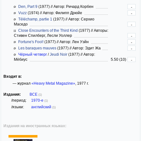
Den, Part 9
(1977)
//
Автор: Ричард Корбен
-
Vuzz
(1974)
//
Автор: Филипп Дрюйе
-
Téléchamp, partie 1
(1977)
//
Автор: Серхио
Маседо
-
Close Encounters of the Third Kind
(1977)
//
Авторы:
Стивен Спилберг, Лесли Уоллер
-
Fortune's Fool!
(1977)
//
Автор: Лен Уэйн
-
Les baraques mauves
(1977)
//
Автор: Эдит Жа
-
Чёрный четверг
/
Jeudi Noir
(1977)
//
Автор:
Мёбиус
5.50 (10)
-
Входит в:
— журнал
«Heavy Metal Magazine»
, 1977 г.
Издания:
ВСЕ
(1)
/период:
1970-е
(1)
/языки:
английский
(1)
Издания на иностранных языках: