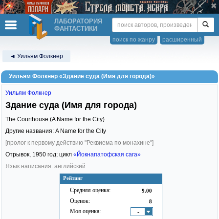
ЛАБОРАТОРИЯ
ФАНТАСТИКИ
поиск по жанру
расширенный
◄ Уильям Фолкнер
Уильям Фолкнер «Здание суда (Имя для города)»
Уильям Фолкнер
Здание суда (Имя для города)
The Courthouse (A Name for the City)
Другие названия: A Name for the City
[пролог к первому действию "Реквиема по монахине"]
Отрывок,
1950
год; цикл
«Йокнапатофская сага»
Язык написания: английский
Рейтинг
Средняя оценка:
9.00
Оценок:
8
Моя оценка:
-