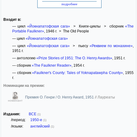
подробнее
Входит в:
— цикл
«Йокнапатофская сага»
> Книги-циклы > сборник
«The
Portable Faulkner»
, 1946 г. > The Old People
— цикл
«Йокнапатофская сага»
— цикл
«Йокнапатофская сага»
> пьесу
«Реквием по монахине»
,
1951 г.
— антологию
«Prize Stories of 1951: The O. Henry Awards»
, 1951 г.
— сборник
«The Faulkner Reader»
, 1954 г.
— сборник
«Faulkner's County: Tales of Yoknapatawpha County»
, 1955
г.
Номинации на премии:
Премия О. Генри / O. Henry Award, 1951
//
Лауреаты
номинант
Издания:
ВСЕ
(1)
/период:
1950-е
(1)
/языки:
английский
(1)