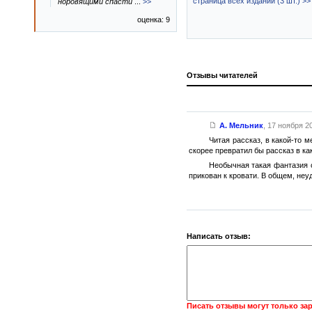
страница всех изданий (3 шт.) >>
норовящими спасти
...
>>
оценка: 9
Отзывы читателей
А. Мельник
,
17 ноября 20
Читая рассказ, в какой-то 
скорее превратил бы рассказ в ка
Необычная такая фантазия о
прикован к кровати. В общем, неу
Написать отзыв:
Писать отзывы могут только за