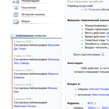
Рекомендации
Язык написания: английский
Перевод на русский:
Посетители
—
О. Полухина
(Истор
Авторские колонки
Жанрово-тематический класс
Форум
Жанры/поджанры:
Общие характерис
Место действия:
Д
информация, новости
Время действия:
Н
Сюжетные ходы:
Г
6 августа 2026 г.
Линейность сюжет
Составлена библиография
Вероники
Возраст читателя:
Дж. Генри
Всего проголосовало:
11
5 августа 2026 г.
Составлена библиография
Махмуда
Эль-Сайеда
Аннотация:
Гейл работает в гост
4 августа 2026 г.
которого покрывают письме
Составлена библиография
Маркуса
Кливера
Входит в:
3 августа 2026 г.
Составлена библиография
Моники
— сборник
«Second Thought
Ким
— антологию
«Мистические
2 августа 2026 г.
Составлена библиография
Издания:
ВСЕ
(3)
Вайшнави Патель
/период:
2000-е
,
2010
(2)