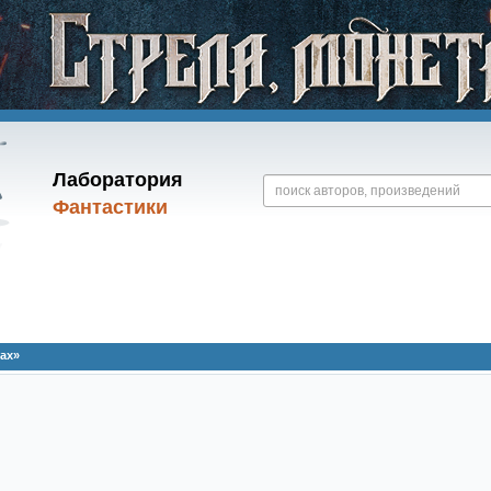
Лаборатория
Фантастики
ах»