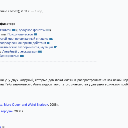
ия о слезах)
; 2011 г.
— 1 изд.
ификатор:
Фэнтези
(
Городское фэнтези
)
тики:
Психологическое
ругой мир, не связанный с нашим
еопределённое время действия
енетические эксперименты, мутации
а:
Линейный с экскурсами
Для взрослых
инице у двух колдуний, которые добывают слезы и распространяют их как некий нар
на. Гейл знакомится с Александром, но от этого знакомства у девушки возникают про
s: More Queer and Weird Stories»
, 2008 г.
 города»
, 2008 г.
-е
(1)