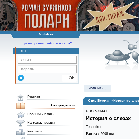
fantlab ru
регистрация
|
забыли пароль?
вход
OK
издания (3)
Главная
Стив Берман «История о слез
Авторы, книги
Стив Берман
Новинки и планы
История о слезах
Награды, премии
Tearjerker
Рейтинги
Рассказ,
2008
год