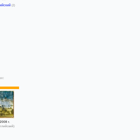
лийский
(2)
ах:
2008 г.
глийский)