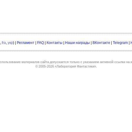
,
fra
,
укр
) |
Регламент
|
FAQ
|
Контакты
|
Наши награды
|
ВКонтакте
|
Telegram
|
спользование материалов сайта допускается только с указанием активной ссылки на и
© 2005-2026
«Лаборатория Фантастики»
.