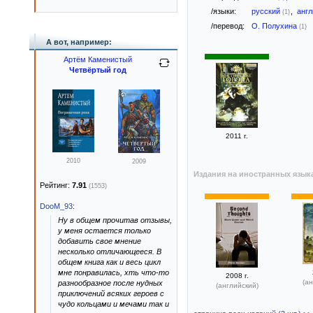
/языки:
русский
,
анг
(1)
/перевод:
О. Полухина
(1)
А вот, например:
Артём Каменистый
Четвёртый год
2011 г.
2010
2009
Издания на иностранных язык
Рейтинг:
7.91
(1553)
DooM_93
:
Ну в общем прочитав отзывы,
у меня остается только
добавить свое мнение
несколько отличающееся. В
общем книга как и весь цикл
мне понравилась, хть что-то
2008 г.
(ан
разнообразное после нудных
(английский)
приключений всяких героев с
чудо кольцами и мечами так и