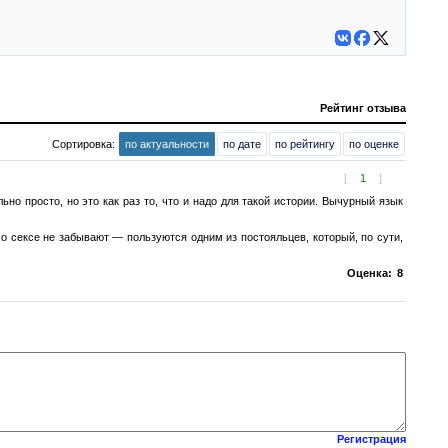
Рейтинг отзыва
Сортировка:
по актуальности
по дате
по рейтингу
по оценке
[
1
]
но просто, но это как раз то, что и надо для такой истории. Вычурный язык
о сексе не забывают — пользуются одним из постояльцев, который, по сути,
Оценка:
8
Регистрация