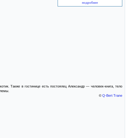
подробнее
котик. Также в гостинице есть постоялец Александр — человек-книга, тело
блемы.
©
Q-Bert Trane