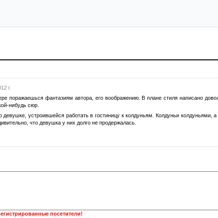
12 г.
мере поражаешься фантазиям автора, его воображению. В плане стиля написано доволь
кой-нибудь сюр.
 девушке, устроившейся работать в гостиницу к колдуньям. Колдуньи колдуньями, а 
дивительно, что девушка у них долго не продержалась.
регистрированные посетители!