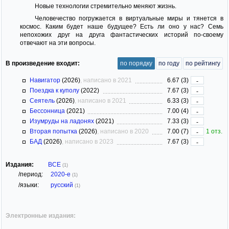
Новые технологии стремительно меняют жизнь.
Человечество погружается в виртуальные миры и тянется в
космос. Каким будет наше будущее? Есть ли оно у нас? Семь
непохожих друг на друга фантастических историй по-своему
отвечают на эти вопросы.
В произведение входит:
по порядку
по году
по рейтингу
Навигатор
(2026)
, написано в 2021
6.67 (3)
-
Поездка к куполу
(2022)
7.67 (3)
-
Сеятель
(2026)
, написано в 2021
6.33 (3)
-
Бессонница
(2021)
7.00 (4)
-
Изумруды на ладонях
(2021)
7.33 (3)
-
Вторая попытка
(2026)
, написано в 2020
7.00 (7)
1 отз.
-
БАД
(2026)
, написано в 2023
7.67 (3)
-
Издания:
ВСЕ
(1)
/период:
2020-е
(1)
/языки:
русский
(1)
Электронные издания: