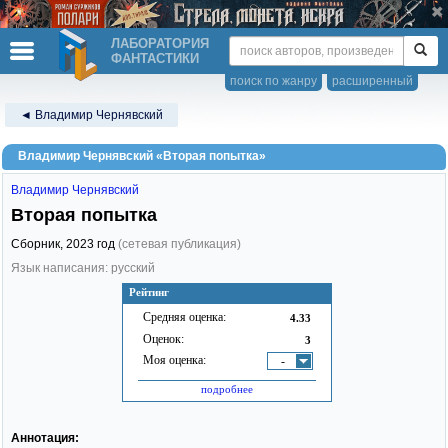
ЛАБОРАТОРИЯ
ФАНТАСТИКИ
поиск по жанру
расширенный
◄ Владимир Чернявский
Владимир Чернявский «Вторая попытка»
Владимир Чернявский
Вторая попытка
Сборник,
2023
год
(сетевая публикация)
Язык написания: русский
Рейтинг
Средняя оценка:
4.33
Оценок:
3
Моя оценка:
-
подробнее
Аннотация: