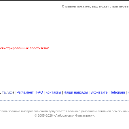
Отзывов пока нет, ваш может стать первы
регистрированные посетители!
,
fra
,
укр
) |
Регламент
|
FAQ
|
Контакты
|
Наши награды
|
ВКонтакте
|
Telegram
|
спользование материалов сайта допускается только с указанием активной ссылки на и
© 2005-2026
«Лаборатория Фантастики»
.