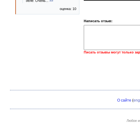
деле. Очень
...
>>
оценка: 10
Написать отзыв:
Писать отзывы могут только за
О сайте
(
eng
Любое и