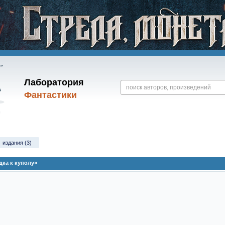
Лаборатория
Фантастики
издания (3)
ка к куполу»