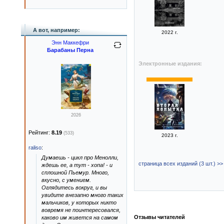
А вот, например:
2022 г.
Энн Маккефри
Барабаны Перна
Электронные издания:
2026
Рейтинг:
8.19
(533)
2023 г.
raliso
:
Думаешь - цикл про Менолли,
страница всех изданий (3 шт.) >>
ждешь ее, а тут - хопа! - и
сплошной Пьемур. Много,
вкусно, с умением.
Оглядитесь вокруг, и вы
увидите внезапно много таких
мальчиков, у которых никто
вовремя не поинтересовался,
Отзывы читателей
каково им живется на самом