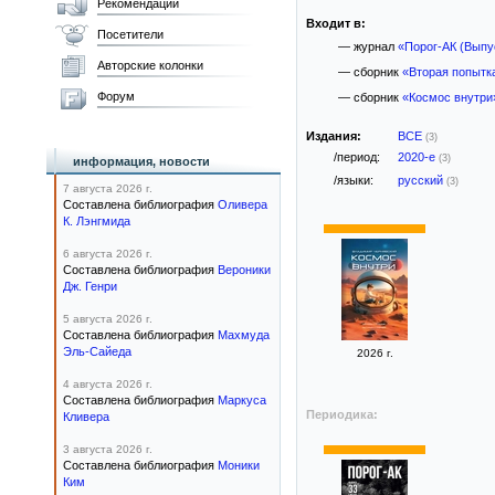
Рекомендации
Входит в:
Посетители
— журнал
«Порог-АК (Выпу
Авторские колонки
— сборник
«Вторая попытк
Форум
— сборник
«Космос внутри
Издания:
ВСЕ
(3)
/период:
2020-е
(3)
информация, новости
/языки:
русский
(3)
7 августа 2026 г.
Составлена библиография
Оливера
К. Лэнгмида
6 августа 2026 г.
Составлена библиография
Вероники
Дж. Генри
5 августа 2026 г.
Составлена библиография
Махмуда
Эль-Сайеда
2026 г.
4 августа 2026 г.
Составлена библиография
Маркуса
Периодика:
Кливера
3 августа 2026 г.
Составлена библиография
Моники
Ким