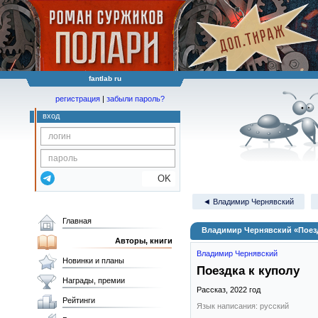
fantlab ru
регистрация
|
забыли пароль?
вход
OK
◄ Владимир Чернявский
Главная
Владимир Чернявский «Поезд
Авторы, книги
Владимир Чернявский
Новинки и планы
Поездка к куполу
Награды, премии
Рассказ,
2022
год
Рейтинги
Язык написания: русский