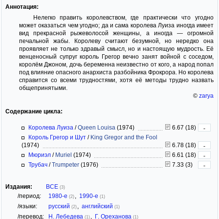
Аннотация:
Нелегко править королевством, где практически что угодно
может оказаться чем угодно; да и сама королева Луиза иногда имеет
вид прекрасной рыжеволосой женщины, а иногда — огромной
печальной жабы. Королеву считают безумной, но нередко она
проявляет не только здравый смысл, но и настоящую мудрость. Её
венценосный супруг король Грегор вечно занят войной с соседом,
королём Джоном, дочь беременна неизвестно от кого, а народ попал
под влияние опасного анархиста разбойника Фрокрора. Но королева
справится со всеми трудностями, хотя её методы трудно назвать
общепринятыми.
©
zarya
Содержание цикла:
Королева Луиза
/
Queen Louisa
(1974)
6.67 (18)
-
Король Грегор и Шут
/
King Gregor and the Fool
(1974)
6.78 (18)
-
Мюриэл
/
Muriel
(1974)
6.61 (18)
-
Трубач
/
Trumpeter
(1976)
7.33 (3)
-
Издания:
ВСЕ
(3)
/период:
1980-е
,
1990-е
(2)
(1)
/языки:
русский
,
английский
(2)
(1)
/перевод:
Н. Лебедева
,
Г. Ореханова
(1)
(1)