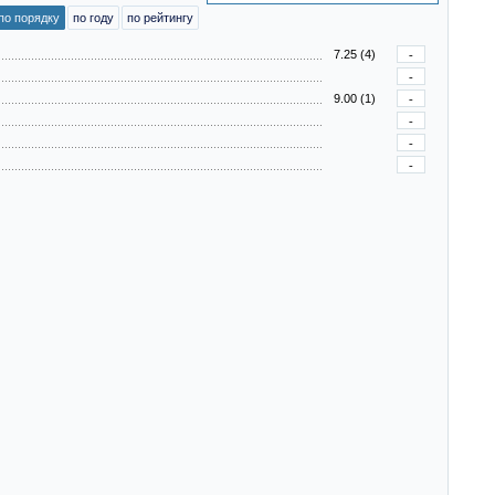
по порядку
по году
по рейтингу
7.25 (4)
-
-
9.00 (1)
-
-
-
-