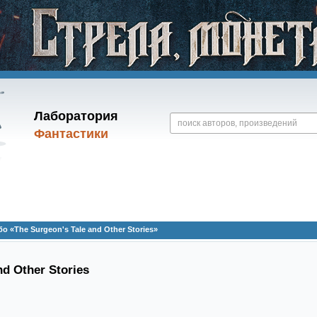
Лаборатория
Фантастики
 «The Surgeon's Tale and Other Stories»
nd Other Stories