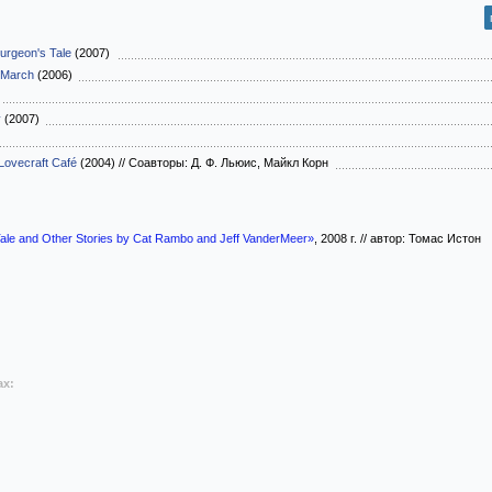
urgeon's Tale
(2007)
 March
(2006)
)
y
(2007)
Lovecraft Café
(2004)
//
Соавторы: Д. Ф. Льюис, Майкл Корн
ale and Other Stories by Cat Rambo and Jeff VanderMeer»
, 2008 г. // автор: Томас Истон
ах: