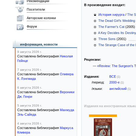
Рекомендации
В произведение входит:
Посетители
История хирурга
/
The S
Авторские колонки
The Dead Girl's Wedding
Форум
The Farmer's Cat
(2005
A Key Decides Its Destin
Three Sons
(2001)
информация, новости
The Strange Case of the 
9 августа 2026 г.
Составлена библиография
Николая
Рецензии:
Гейнце
—
«Review: The Surgeon's T
7 августа 2026 г.
Составлена библиография
Оливера
Издания:
ВСЕ
(1)
К. Лэнгмида
/период:
2000-е
(1)
6 августа 2026 г.
/языки:
английский
(1)
Составлена библиография
Вероники
Дж. Генри
5 августа 2026 г.
Издания на иностранных язык
Составлена библиография
Махмуда
Эль-Сайеда
4 августа 2026 г.
Составлена библиография
Маркуса
Кливера