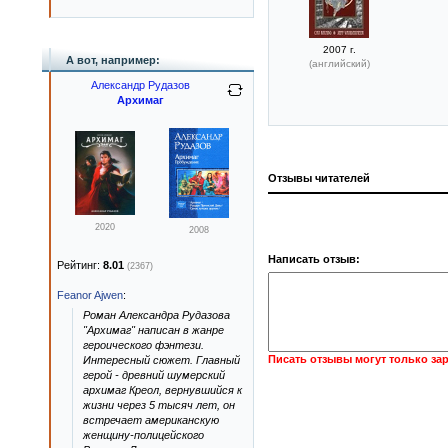
2007 г.
А вот, например:
(английский)
Александр Рудазов
Архимаг
Отзывы читателей
2020
2008
Написать отзыв:
Рейтинг:
8.01
(2367)
Feanor Ajwen
:
Роман Александра Рудазова
"Архимаг" написан в жанре
героического фэнтези.
Писать отзывы могут только за
Интересный сюжет. Главный
герой - древний шумерский
архимаг Креол, вернувшийся к
жизни через 5 тысяч лет, он
встречает американскую
женщину-полицейского