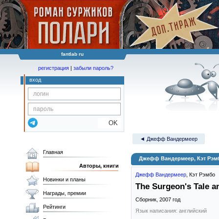
fantlab ru
регистрация
|
забыли пароль?
вход
OK
◄ Джефф Вандермеер
Главная
Джефф Вандермеер, Кэт Рэмбо
Авторы, книги
Джефф Вандермеер
,
Кэт Рэмбо
Новинки и планы
The Surgeon's Tale a
Награды, премии
Сборник,
2007
год
Рейтинги
Язык написания: английский