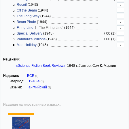
Recoil
(1943)
-
Off the Beam
(1944)
-
The Long Way
(1944)
-
Beam Pirate
(1944)
-
Firing Line
[= The Firing Line]
(1944)
-
Special Delivery
(1945)
7.00 (1)
-
Pandora's Millions
(1945)
7.00 (1)
-
Mad Holiday
(1945)
-
Рецензии:
—
«Science Fiction Book Review»
, 1948 г. // автор: Сэм К. Мэрвин
Издания:
ВСЕ
(1)
/период:
1940-е
(1)
/языки:
английский
(1)
Издания на иностранных языках: