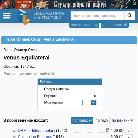
ЛАБОРАТОРИЯ
ФАНТАСТИКИ
поиск по жанру
расширенный
Георг Оливер Смит «Venus Equilateral»
Георг Оливер Смит
Venus Equilateral
Сборник,
1947
год
Язык написания: английский
Рейтинг
Средняя оценка:
-
Оценок:
0
Моя оценка:
-
В произведение входит:
по порядку
по году
по рейтингу
QRM — Interplanetary
(1942)
4.00 (2)
-
Calling the Empress
(1943)
6.00 (1)
-