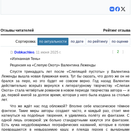
Отзывы читателей
Рейтинг отзыва
Сортировка:
по актуальности
по дате
по рейтингу
по оценке
[
2
]
Dobkachleo
,
11 июня 2025 г.
«Изгнанная Тень»
Рецензия на «Слепую Охоту» Валентина Леженды
Спустя тринадцать лет после «Слепящей пустоты» у Валентина
Леженды вышла новая бумажная книга. Тут бы сказать, что долго же он не
брался за перо, но это будет не совсем верно. Год назад Валентин
действительно всерьёз вернулся к литературному творчеству. «Слепая
Охота» стала четвёртым романом в новом периоде творчества автора — и
да, первой книгой за долгое время, которая у него была издана за столько
лет.
Что же ждёт нас под обложкой? Вполне себе классическое тёмное
фэнтези. Такие миры авторы создают часто, и каждый раз, стоит мне
наткнуться на подобные творения, я удивляюсь полёту их фантазии. С
одной лишь оговоркой: уж больно стандартными кажутся эти фантазии.
Есть кучка неудобоваримых географических названий, которые в голове
превращаются в невыразимую кашу, и плеяда героев с вычурными