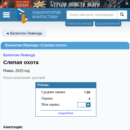
ЛАБОРАТОРИЯ
ФАНТАСТИКИ
поиск по жанру
расширенный
◄ Валентин Леженда
Валентин Леженда «Слепая охота»
Валентин Леженда
Слепая охота
Роман,
2025
год
Язык написания: русский
Рейтинг
Средняя оценка:
7.00
Оценок:
4
Моя оценка:
-
подробнее
Аннотация: