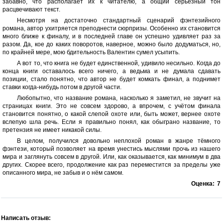
забавно, что располагает их к читателю, а общий серьёзный тон
расцвечивают текст.
Несмотря на достаточно стандартный сценарий фэнтезийного
романа, автор ухитряется преподнести сюрпризы. Особенно их становится
много ближе к финалу, и в последней главе он успешно удивляет раз за
разом. Да, кое до каких поворотов, наверное, можно было додуматься, но,
по крайней мере, мою бдительность Валентин сумел усыпить.
А вот то, что книга не будет единственной, удивило несильно. Когда до
конца книги оставалось всего ничего, а ведьма и не думала сдавать
позиции, стало понятно, что автор не будет комкать финал, а поднимет
ставки когда-нибудь потом в другой части.
Любопытно, что название романа, насколько я заметил, не звучит на
страницах книги. Это не совсем здорово, а впрочем, с учётом финала
становится понятно, о какой слепой охоте или, быть может, вернее охоте
вслепую шла речь. Если я правильно понял, как обыграно название, то
претензия не имеет никакой силы.
В целом, получился довольно неплохой роман в жанре тёмного
фэнтези, который позволяет на время унестись мыслями прочь из нашего
мира и заглянуть совсем в другой. Или, как оказывается, как минимум в два
других. Скорее всего, продолжение как раз переместится за пределы уже
описанного мира, не забыв и о нём самом.
Оценка:
7
Написать отзыв: