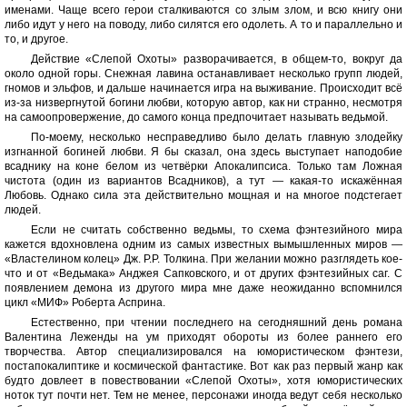
именами. Чаще всего герои сталкиваются со злым злом, и всю книгу они
либо идут у него на поводу, либо силятся его одолеть. А то и параллельно и
то, и другое.
Действие «Слепой Охоты» разворачивается, в общем-то, вокруг да
около одной горы. Снежная лавина останавливает несколько групп людей,
гномов и эльфов, и дальше начинается игра на выживание. Происходит всё
из-за низвергнутой богини любви, которую автор, как ни странно, несмотря
на самоопровержение, до самого конца предпочитает называть ведьмой.
По-моему, несколько несправедливо было делать главную злодейку
изгнанной богиней любви. Я бы сказал, она здесь выступает наподобие
всаднику на коне белом из четвёрки Апокалипсиса. Только там Ложная
чистота (один из вариантов Всадников), а тут — какая-то искажённая
Любовь. Однако сила эта действительно мощная и на многое подстегает
людей.
Если не считать собственно ведьмы, то схема фэнтезийного мира
кажется вдохновлена одним из самых известных вымышленных миров —
«Властелином колец» Дж. Р.Р. Толкина. При желании можно разглядеть кое-
что и от «Ведьмака» Анджея Сапковского, и от других фэнтезийных саг. С
появлением демона из другого мира мне даже неожиданно вспомнился
цикл «МИФ» Роберта Асприна.
Естественно, при чтении последнего на сегодняшний день романа
Валентина Леженды на ум приходят обороты из более раннего его
творчества. Автор специализировался на юмористическом фэнтези,
постапокалиптике и космической фантастике. Вот как раз первый жанр как
будто довлеет в повествовании «Слепой Охоты», хотя юмористических
ноток тут почти нет. Тем не менее, персонажи иногда ведут себя несколько