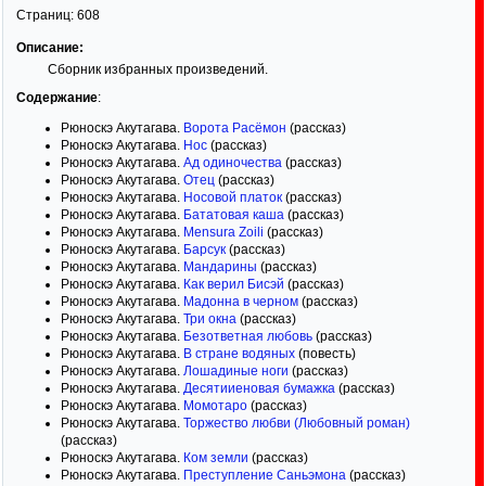
Страниц:
608
Описание:
Сборник избранных произведений.
Содержание
:
Рюноскэ Акутагава.
Ворота Расёмон
(рассказ)
Рюноскэ Акутагава.
Нос
(рассказ)
Рюноскэ Акутагава.
Ад одиночества
(рассказ)
Рюноскэ Акутагава.
Отец
(рассказ)
Рюноскэ Акутагава.
Носовой платок
(рассказ)
Рюноскэ Акутагава.
Бататовая каша
(рассказ)
Рюноскэ Акутагава.
Mensura Zoili
(рассказ)
Рюноскэ Акутагава.
Барсук
(рассказ)
Рюноскэ Акутагава.
Мандарины
(рассказ)
Рюноскэ Акутагава.
Как верил Бисэй
(рассказ)
Рюноскэ Акутагава.
Мадонна в черном
(рассказ)
Рюноскэ Акутагава.
Три окна
(рассказ)
Рюноскэ Акутагава.
Безответная любовь
(рассказ)
Рюноскэ Акутагава.
В стране водяных
(повесть)
Рюноскэ Акутагава.
Лошадиные ноги
(рассказ)
Рюноскэ Акутагава.
Десятииеновая бумажка
(рассказ)
Рюноскэ Акутагава.
Момотаро
(рассказ)
Рюноскэ Акутагава.
Торжество любви (Любовный роман)
(рассказ)
Рюноскэ Акутагава.
Ком земли
(рассказ)
Рюноскэ Акутагава.
Преступление Саньэмона
(рассказ)