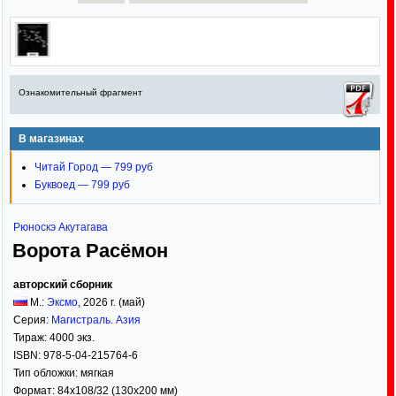
Ознакомительный фрагмент
В магазинах
Читай Город — 799 руб
Буквоед — 799 руб
Рюноскэ Акутагава
Ворота Расёмон
авторский сборник
М.:
Эксмо
,
2026
г. (май)
Серия:
Магистраль. Азия
Тираж:
4000 экз.
ISBN:
978-5-04-215764-6
Тип обложки:
мягкая
Формат:
84x108/32
(130x200 мм)