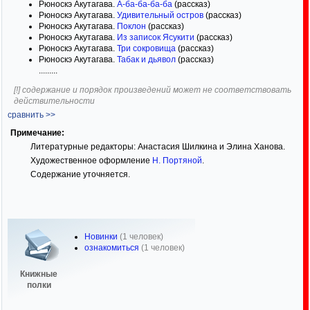
Рюноскэ Акутагава.
А-ба-ба-ба-ба
(рассказ)
Рюноскэ Акутагава.
Удивительный остров
(рассказ)
Рюноскэ Акутагава.
Поклон
(рассказ)
Рюноскэ Акутагава.
Из записок Ясукити
(рассказ)
Рюноскэ Акутагава.
Три сокровища
(рассказ)
Рюноскэ Акутагава.
Табак и дьявол
(рассказ)
.........
[!] содержание и порядок произведений может не соответствовать
действительности
сравнить >>
Примечание:
Литературные редакторы: Анастасия Шилкина и Элина Ханова.
Художественное оформление
Н. Портяной
.
Содержание уточняется.
Новинки
(1 человек)
ознакомиться
(1 человек)
Книжные
полки