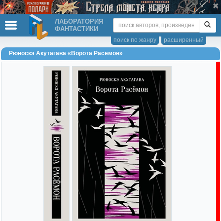
ЛАБОРАТОРИЯ
ФАНТАСТИКИ
поиск по жанру
расширенный
Рюноскэ Акутагава «Ворота Расёмон»