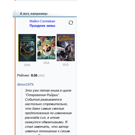
А вот, например:
Майкл Салливан
Праздник зимы
2016
2015
2026
Рейтинг:
8.06
(292)
dimon1979
:
Это уже пятая книга в цикле
"Откровения Рийрии".
События развиваются
настолько стремительно,
что даже самые смелые
предположения по изменению
расклада сил, в итоге
окажутся обманчивыми. Я
стал замечать, что автор
изменил отношение к своим