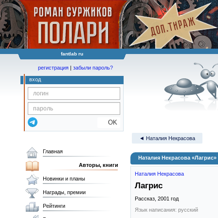
fantlab ru
регистрация
|
забыли пароль?
вход
OK
◄ Наталия Некрасова
Главная
Наталия Некрасова «Лагрис»
Авторы, книги
Наталия Некрасова
Новинки и планы
Лагрис
Награды, премии
Рассказ,
2001
год
Рейтинги
Язык написания: русский