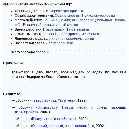
Жанрово-тематический классификатор:
Жанры/поджанры:
Историческая проза
Общие характеристики:
Социальное
|
Психологическое
Место действия:
Наш мир (Земля)
(
Европа
(
Западная Европа
)
)
|
Вторичный литературный мир
Время действия:
Новое время (17-19 века)
Сюжетные ходы:
Становление/взросление героя
Линейность сюжета:
Линейно-параллельный
Возраст читателя:
Для взрослых
Всего проголосовало:
8
Примечание:
Трагифарс в двух частях, восемнадцати эпизодах по мотивам
романа Шодерло де Лакло «Опасные связи».
Входит в:
— сборник
«Театр Леонида Филатова»
, 1999 г.
— сборник
«Лизистрата. Пьесы, песни и зонги, пародии,
стихотворения»
, 2000 г.
— сборник
«Возмутитель спокойствия»
, 2002 г.
— сборник
«Опасный, опасный, очень опасный...»
, 2002 г.