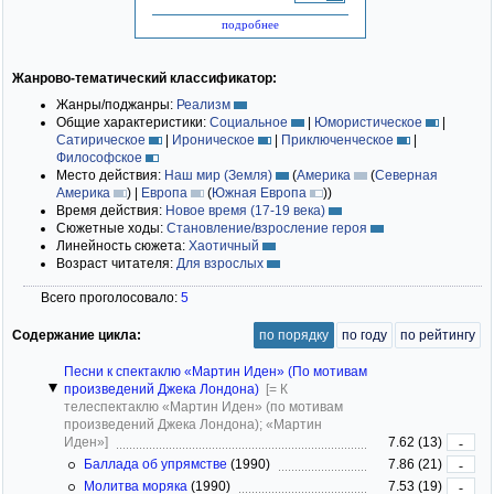
подробнее
Жанрово-тематический классификатор:
Жанры/поджанры:
Реализм
Общие характеристики:
Социальное
|
Юмористическое
|
Сатирическое
|
Ироническое
|
Приключенческое
|
Философское
Место действия:
Наш мир (Земля)
(
Америка
(
Северная
Америка
)
|
Европа
(
Южная Европа
)
)
Время действия:
Новое время (17-19 века)
Сюжетные ходы:
Становление/взросление героя
Линейность сюжета:
Хаотичный
Возраст читателя:
Для взрослых
Всего проголосовало:
5
Содержание цикла:
по порядку
по году
по рейтингу
Песни к спектаклю «Мартин Иден» (По мотивам
произведений Джека Лондона)
[= К
телеспектаклю «Мартин Иден» (по мотивам
произведений Джека Лондона); «Мартин
Иден»]
7.62 (13)
-
Баллада об упрямстве
(1990)
7.86 (21)
-
Молитва моряка
(1990)
7.53 (19)
-