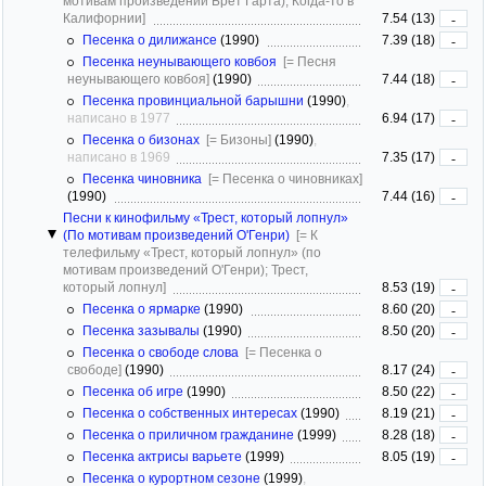
мотивам произведений Брет Гарта); Когда-то в
Калифорнии]
7.54 (13)
-
Песенка о дилижансе
(1990)
7.39 (18)
-
Песенка неунывающего ковбоя
[= Песня
неунывающего ковбоя]
(1990)
7.44 (18)
-
Песенка провинциальной барышни
(1990)
,
написано в 1977
6.94 (17)
-
Песенка о бизонах
[= Бизоны]
(1990)
,
написано в 1969
7.35 (17)
-
Песенка чиновника
[= Песенка о чиновниках]
(1990)
7.44 (16)
-
Песни к кинофильму «Трест, который лопнул»
(По мотивам произведений О'Генри)
[= К
телефильму «Трест, который лопнул» (по
мотивам произведений О'Генри); Трест,
который лопнул]
8.53 (19)
-
Песенка о ярмарке
(1990)
8.60 (20)
-
Песенка зазывалы
(1990)
8.50 (20)
-
Песенка о свободе слова
[= Песенка о
свободе]
(1990)
8.17 (24)
-
Песенка об игре
(1990)
8.50 (22)
-
Песенка о собственных интересах
(1990)
8.19 (21)
-
Песенка о приличном гражданине
(1999)
8.28 (18)
-
Песенка актрисы варьете
(1999)
8.05 (19)
-
Песенка о курортном сезоне
(1999)
,