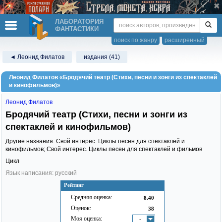
ЛАБОРАТОРИЯ
ФАНТАСТИКИ
поиск по жанру
расширенный
◄ Леонид Филатов
издания (41)
Леонид Филатов «Бродячий театр (Стихи, песни и зонги из спектаклей
и кинофильмов)»
Леонид Филатов
Бродячий театр (Стихи, песни и зонги из
спектаклей и кинофильмов)
Другие названия: Свой интерес. Циклы песен для спектаклей и
кинофильмов; Свой интерес. Циклы песен для спектаклей и фильмов
Цикл
Язык написания: русский
Рейтинг
Средняя оценка:
8.40
Оценок:
38
Моя оценка:
-