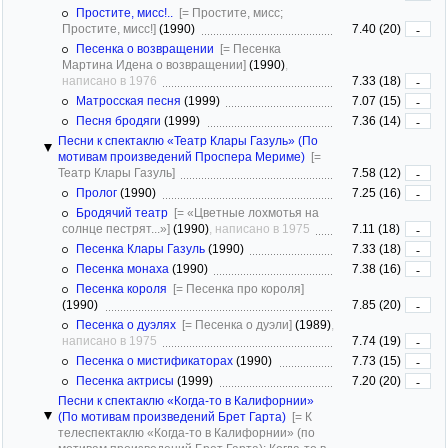
Простите, мисс!..
[= Простите, мисс;
Простите, мисс!]
(1990)
7.40 (20)
-
Песенка о возвращении
[= Песенка
Мартина Идена о возвращении]
(1990)
,
написано в 1976
7.33 (18)
-
Матросская песня
(1999)
7.07 (15)
-
Песня бродяги
(1999)
7.36 (14)
-
Песни к спектаклю «Театр Клары Газуль» (По
мотивам произведений Проспера Мериме)
[=
Театр Клары Газуль]
7.58 (12)
-
Пролог
(1990)
7.25 (16)
-
Бродячий театр
[= «Цветные лохмотья на
солнце пестрят...»]
(1990)
, написано в 1975
7.11 (18)
-
Песенка Клары Газуль
(1990)
7.33 (18)
-
Песенка монаха
(1990)
7.38 (16)
-
Песенка короля
[= Песенка про короля]
(1990)
7.85 (20)
-
Песенка о дуэлях
[= Песенка о дуэли]
(1989)
,
написано в 1975
7.74 (19)
-
Песенка о мистификаторах
(1990)
7.73 (15)
-
Песенка актрисы
(1999)
7.20 (20)
-
Песни к спектаклю «Когда-то в Калифорнии»
(По мотивам произведений Брет Гарта)
[= К
телеспектаклю «Когда-то в Калифорнии» (по