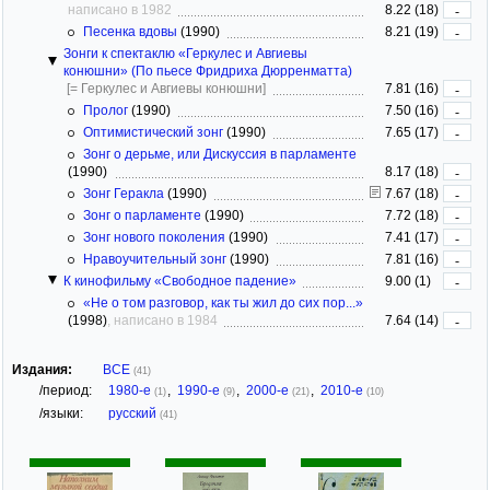
написано в 1982
8.22 (18)
-
Песенка вдовы
(1990)
8.21 (19)
-
Зонги к спектаклю «Геркулес и Авгиевы
конюшни» (По пьесе Фридриха Дюрренматта)
[= Геркулес и Авгиевы конюшни]
7.81 (16)
-
Пролог
(1990)
7.50 (16)
-
Оптимистический зонг
(1990)
7.65 (17)
-
Зонг о дерьме, или Дискуссия в парламенте
(1990)
8.17 (18)
-
Зонг Геракла
(1990)
7.67 (18)
-
Зонг о парламенте
(1990)
7.72 (18)
-
Зонг нового поколения
(1990)
7.41 (17)
-
Нравоучительный зонг
(1990)
7.81 (16)
-
К кинофильму «Свободное падение»
9.00 (1)
-
«Не о том разговор, как ты жил до сих пор...»
(1998)
, написано в 1984
7.64 (14)
-
Издания:
ВСЕ
(41)
/период:
1980-е
,
1990-е
,
2000-е
,
2010-е
(1)
(9)
(21)
(10)
/языки:
русский
(41)