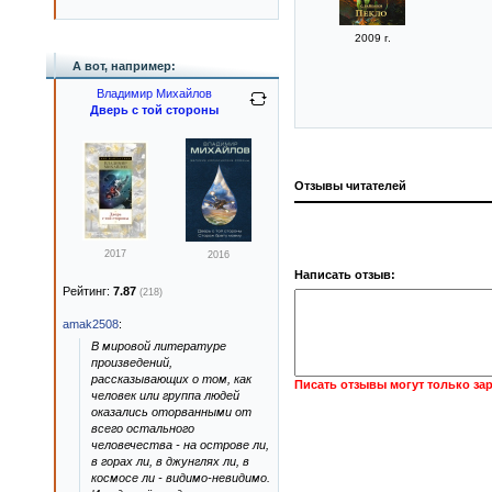
2009 г.
А вот, например:
Владимир Михайлов
Дверь с той стороны
Отзывы читателей
2017
2016
Написать отзыв:
Рейтинг:
7.87
(218)
amak2508
:
В мировой литературе
произведений,
рассказывающих о том, как
Писать отзывы могут только за
человек или группа людей
оказались оторванными от
всего остального
человечества - на острове ли,
в горах ли, в джунглях ли, в
космосе ли - видимо-невидимо.