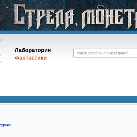
Лаборатория
Фантастики
Курган»