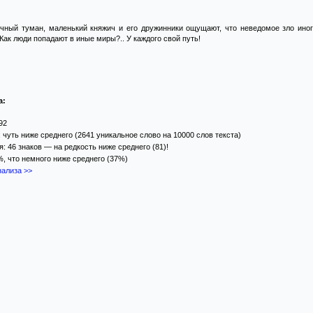
очный туман, маленький княжич и его дружинники ощущают, что неведомое зло иног
Как люди попадают в иные миры?.. У каждого свой путь!
а:
92
 чуть ниже среднего (2641 уникальное слово на 10000 слов текста)
: 46 знаков — на редкость ниже среднего (81)!
%, что немного ниже среднего (37%)
ализа >>