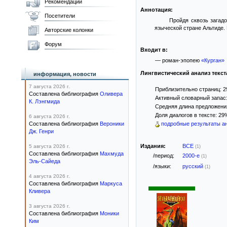
Рекомендации
Аннотация:
Посетители
Пройдя сквозь загад
языческой стране Альтиде. 
Авторские колонки
Форум
Входит в:
— роман-эпопею
«Курган»
Лингвистический анализ текст
информация, новости
7 августа 2026 г.
Приблизительно страниц: 2
Составлена библиография
Оливера
Активный словарный запас:
К. Лэнгмида
Средняя длина предложения
Доля диалогов в тексте: 29
6 августа 2026 г.
Составлена библиография
Вероники
подробные результаты ан
Дж. Генри
Издания:
ВСЕ
5 августа 2026 г.
(1)
Составлена библиография
Махмуда
/период:
2000-е
(1)
Эль-Сайеда
/языки:
русский
(1)
4 августа 2026 г.
Составлена библиография
Маркуса
Кливера
3 августа 2026 г.
Составлена библиография
Моники
Ким