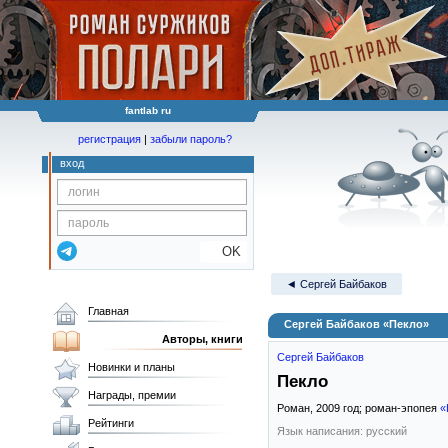
fantlab ru
регистрация
|
забыли пароль?
вход
OK
◄ Сергей Байбаков
Главная
Сергей Байбаков «Пекло»
Авторы, книги
Сергей Байбаков
Новинки и планы
Пекло
Награды, премии
Роман,
2009
год; роман-эпопея
«
Рейтинги
Язык написания: русский