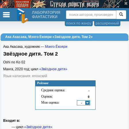
ЛАБОРАТОРИЯ
ФАНТАСТИКИ
поиск по жанру
расширенный
Ака Акасака, Мэнго Ёкояри «Звёздное дитя. Том 2»
Ака Акасака
,
художник —
Мэнго Ёкояри
Звёздное дитя. Том 2
Oshi no Ko 02
Манга,
2020
год; цикл
«Звёздное дитя»
Язык написания: японский
Рейтинг
Средняя оценка:
-
Оценок:
0
Моя оценка:
-
Входит в:
— цикл
«Звёздное дитя»