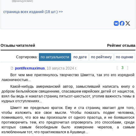
(французский)
страница всех изданий (18 шт.) >>
Отзывы читателей
Рейтинг отзыва
Сортировка:
по актуальности
по дате
по рейтингу
по оценке
[
3
]
pontifexmaximus
,
10 августа 2024 г.
Вот чем мне приглянулось творчество Шмитта, так это его изрядной
лаконичностью...
Какой-нибудь американский автор, замысливший написать книгу о
добром бельгийском священнике, спасавшем еврейских детей от нацистов,
взял бы ведь и накатал страниц пятьсот-шестьсот, утопив важность темы в
нудных отступлениях...
Шмитт же предельно краток. Ему и ста страниц хватает для того,
чтобы изложить все свои мысли. Чтобы показать подвиг человека,
помнившего, что все мы произошли от одного праотца, и не боявшегося
противоречить тем, кто предпочитал опровергать это способами, среди
которых самым безобидным было измерение черепов, а самым
излюбленным тот, что практиковался в Аушвице...