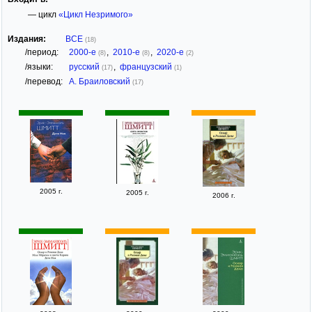
— цикл
«Цикл Незримого»
Издания:
ВСЕ
(18)
/период:
2000-е
,
2010-е
,
2020-е
(8)
(8)
(2)
/языки:
русский
,
французский
(17)
(1)
/перевод:
А. Браиловский
(17)
2005 г.
2005 г.
2006 г.