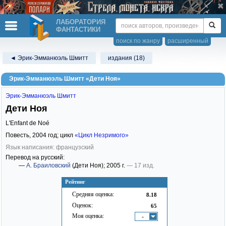
ЛАБОРАТОРИЯ
ФАНТАСТИКИ
поиск по жанру
расширенный
◄ Эрик-Эмманюэль Шмитт
издания (18)
Эрик-Эмманюэль Шмитт «Дети Ноя»
Эрик-Эмманюэль Шмитт
Дети Ноя
L'Enfant de Noé
Повесть,
2004
год; цикл
«Цикл Незримого»
Язык написания: французский
Перевод на русский:
—
А. Браиловский
(Дети Ноя)
; 2005 г.
— 17 изд.
Рейтинг
Средняя оценка:
8.18
Оценок:
65
Моя оценка:
-