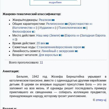
подробнее
Жанрово-тематический классификатор:
Жанры/поджанры:
Реализм
Общие характеристики:
Религиозное
(
Христианство
(
Католичество
)
|
Иудаизм
)
|
Психологическое
|
Философское
Место действия:
Наш мир (Земля)
(
Европа
(
Западная Европа
)
)
Время действия:
20 век
Сюжетные ходы:
Становление/взросление героя
Линейность сюжета:
Линейный с экскурсами
Возраст читателя:
Для взрослых
Всего проголосовало:
11
Аннотация:
Бельгия, 1942 год. Жозефа Бернштейна укрывают в
католическом пансионе, вместе с одиннадцатью другими еврейскими
детьми. В церкви он впервые ощущает присутствие Бога — это он
запомнит на всю жизнь. И однажды решит последовать примеру
приютившего их священника — собирать коллекцию предметов,
принадлежащих народу, которому грозит уничтожение.
©
zmey-uj
Входит в: