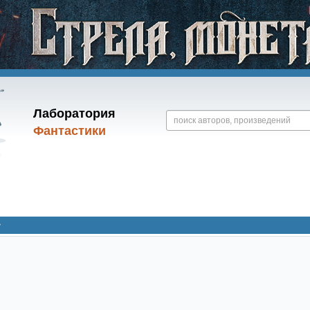
Лаборатория
Фантастики
»