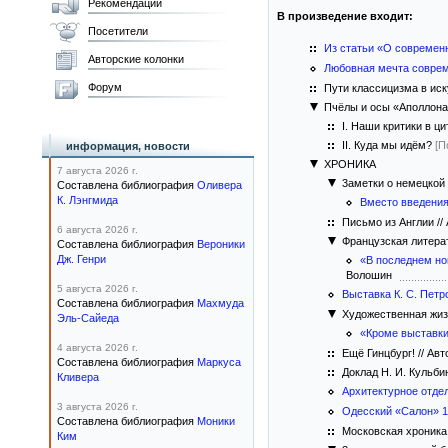
Рекомендации
В произведение входит:
Посетители
Из статьи «О современ
Авторские колонки
Любовная мечта соврем
Форум
Пути классицизма в иску
Пчёлы и осы «Аполлона
I. Наши критики в ц
II. Куда мы идём?
[П
информация, новости
ХРОНИКА
7 августа 2026 г.
3аметки о немецкой
Составлена библиография
Оливера
К. Лэнгмида
Вместо введени
Письмо из Англии //
6 августа 2026 г.
Французская литера
Составлена библиография
Вероники
Дж. Генри
«В последнем но
Волошин
5 августа 2026 г.
Выставка К. С. Петр
Составлена библиография
Махмуда
Художественная жиз
Эль-Сайеда
«Кроме выставки
4 августа 2026 г.
Ещё Гинцбург! // Авто
Составлена библиография
Маркуса
Доклад Н. И. Кульбин
Кливера
Архитектурное отде
3 августа 2026 г.
Одесский «Салон» 1
Составлена библиография
Моники
Московская хроника /
Ким