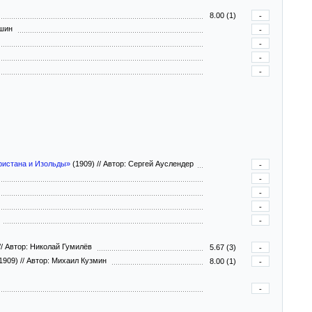
8.00 (1)
-
ошин
-
-
-
-
ристана и Изольды»
(1909)
//
Автор: Сергей Ауслендер
-
-
-
-
н
-
//
Автор: Николай Гумилёв
5.67 (3)
-
1909)
//
Автор: Михаил Кузмин
8.00 (1)
-
-