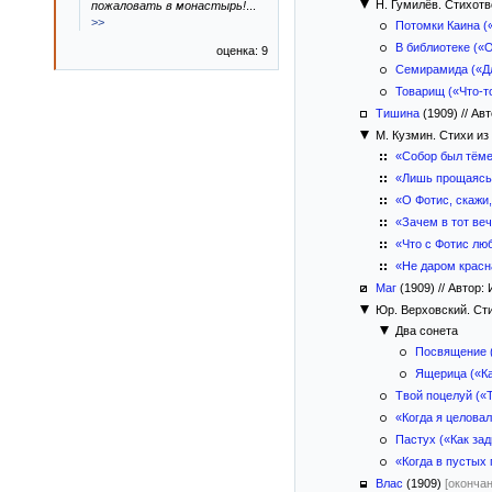
Н. Гумилёв. Стихот
пожаловать в монастырь!
...
>>
Потомки Каина («
В библиотеке («О
оценка: 9
Семирамида («Дл
Товарищ («Что-то
Тишина
(1909)
//
Авт
М. Кузмин. Стихи и
«Собор был тём
«Лишь прощаясь,
«О Фотис, скажи
«Зачем в тот ве
«Что с Фотис лю
«Не даром крас
Маг
(1909)
//
Автор: 
Юр. Верховский. Ст
Два сонета
Посвящение (
Ящерица («Как
Твой поцелуй («Т
«Когда я целов
Пастух («Как за
«Когда в пустых
Влас
(1909)
[оконча