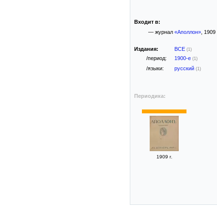
Входит в:
— журнал
«Аполлон»
, 1909 
Издания:
ВСЕ
(1)
/период:
1900-е
(1)
/языки:
русский
(1)
Периодика:
1909 г.