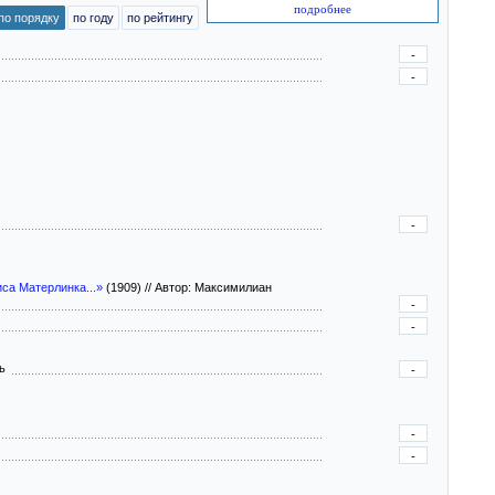
подробнее
по порядку
по году
по рейтингу
-
-
-
са Матерлинка...»
(1909)
//
Автор: Максимилиан
-
-
ль
-
-
-