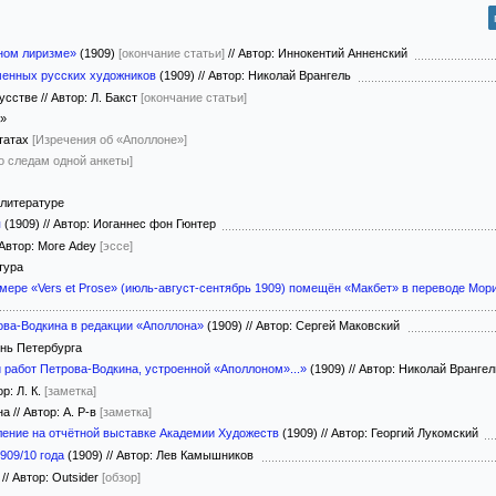
ном лиризме»
(1909)
[окончание статьи]
//
Автор: Иннокентий Анненский
енных русских художников
(1909)
//
Автор: Николай Врангель
сстве // Автор: Л. Бакст
[окончание статьи]
»
итатах
[Изречения об «Аполлоне»]
о следам одной анкеты]
 литературе
я
(1909)
//
Автор: Иоганнес фон Гюнтер
 Автор: Моге Adеy
[эссе]
тура
мере «Vers et Prose» (июль-август-сентябрь 1909) помещён «Макбет» в переводе Мори
ова-Водкина в редакции «Аполлона»
(1909)
//
Автор: Сергей Маковский
нь Петербурга
 работ Петрова-Водкина, устроенной «Аполлоном»...»
(1909)
//
Автор: Николай Вранге
р: Л. К.
[заметка]
а // Автор: А. P-в
[заметка]
ление на отчётной выставке Академии Художеств
(1909)
//
Автор: Георгий Лукомский
909/10 года
(1909)
//
Автор: Лев Камышников
/ Автор: Outsider
[обзор]