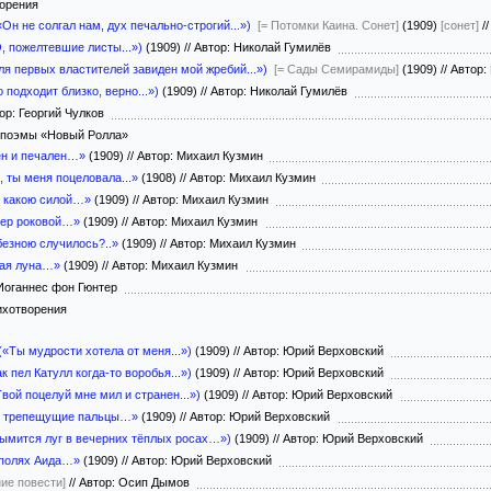
ворения
Он не солгал нам, дух печально-строгий...»)
[= Потомки Каина. Сонет]
(1909)
[сонет]
//
, пожелтевшие листы...»)
(1909)
//
Автор: Николай Гумилёв
я первых властителей завиден мой жребий...»)
[= Сады Семирамиды]
(1909)
//
Автор:
 подходит близко, верно...»)
(1909)
//
Автор: Николай Гумилёв
ор: Георгий Чулков
з поэмы «Новый Ролла»
ен и печален…»
(1909)
//
Автор: Михаил Кузмин
 ты меня поцеловала...»
(1908)
//
Автор: Михаил Кузмин
, какою силой…»
(1909)
//
Автор: Михаил Кузмин
чер роковой…»
(1909)
//
Автор: Михаил Кузмин
безною случилось?..»
(1909)
//
Автор: Михаил Кузмин
ная луна…»
(1909)
//
Автор: Михаил Кузмин
Иоганнес фон Гюнтер
ихотворения
«Ты мудрости хотела от меня...»)
(1909)
//
Автор: Юрий Верховский
 пел Катулл когда-то воробья...»)
(1909)
//
Автор: Юрий Верховский
вой поцелуй мне мил и странен...»)
(1909)
//
Автор: Юрий Верховский
ал трепещущие пальцы…»
(1909)
//
Автор: Юрий Верховский
дымится луг в вечерних тёплых росах…»)
(1909)
//
Автор: Юрий Верховский
 полях Аида…»
(1909)
//
Автор: Юрий Верховский
ние повести]
//
Автор: Осип Дымов