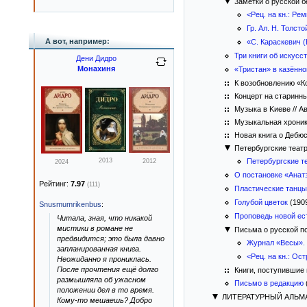
3аметки о русской б
<Рец. на кн.: Ре
Гр. Ал. Н. Толст
А вот, например:
«С. Караскевич 
Три книги об искусс
Дени Дидро
Монахиня
«Тристан» в казённ
К возобновлению «Ко
Концерт на старинных
Музыка в Kиeве // А
Музыкальная хроника 
Новая книга о Дебюсс
Петербургские теат
2013
Петербургские т
2012
2024
О постановке «Ана
Рейтинг:
7.97
(111)
Пластические танцы
Голубой цветок
(190
Snusmumrikenbus
:
Проповедь новой ес
Читала, зная, что никакой
мистики в романе не
Письма о русской п
предвидится; это была давно
Журнал «Весы». 
запланированная книга.
<Рец. на кн.: Ос
Неожиданно я прониклась.
После прочтения ещё долго
Книги, поступившие
размышляла об ужасном
Письмо в редакцию
положении дел в то время.
ЛИТЕРАТУРНЫЙ АЛЬМ
Кому-то мешаешь? Добро