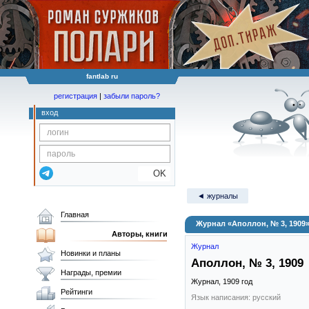
fantlab ru
регистрация
|
забыли пароль?
вход
OK
◄ журналы
Главная
Журнал «Аполлон, № 3, 1909
Авторы, книги
Журнал
Новинки и планы
Аполлон, № 3, 1909
Награды, премии
Журнал,
1909
год
Рейтинги
Язык написания: русский