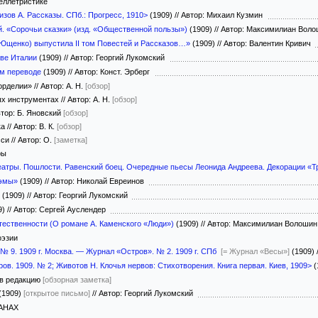
еллетристике
мизов А. Рассказы. СПб.: Прогресс, 1910>
(1909)
//
Автор: Михаил Кузмин
ой. «Сорочьи сказки» (изд. «Общественной пользы»)
(1909)
//
Автор: Максимилиан Вол
(Ющенко) выпустила II том Повестей и Рассказов…»
(1909)
//
Автор: Валентин Кривич
тве Италии
(1909)
//
Автор: Георгий Лукомский
ом переводе
(1909)
//
Автор: Конст. Эрберг
рделии» // Автор: А. Н.
[обзор]
 инструментах // Автор: А. Н.
[обзор]
втор: Б. Яновский
[обзор]
// Автор: В. К.
[обзор]
и // Автор: О.
[заметка]
ры
еатры. Пошлости. Равенский боец. Очередные пьесы Леонида Андреева. Декорации «Т
тэмы»
(1909)
//
Автор: Николай Евреинов
(1909)
//
Автор: Георгий Лукомский
9)
//
Автор: Сергей Ауслендер
тественности (О романе А. Каменского «Люди»)
(1909)
//
Автор: Максимилиан Волоши
оэзии
№ 9. 1909 г. Москва. — Журнал «Остров». № 2. 1909 г. СПб
[= Журнал «Весы»]
(1909)
тров. 1909. № 2; Животов Н. Клочья нервов: Стихотворения. Книга первая. Киев, 1909>
(
 в редакцию
[обзорная заметка]
(1909)
[открытое письмо]
//
Автор: Георгий Лукомский
АНАХ