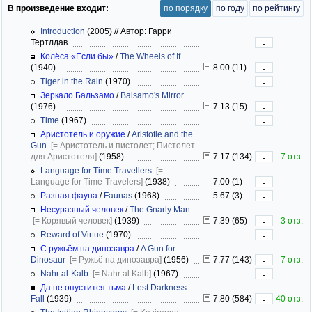
В произведение входит:
по порядку
по году
по рейтингу
Introduction
(2005)
//
Автор: Гарри
Тертлдав
-
Колёса «Если бы»
/
The Wheels of If
(1940)
8.00 (11)
-
Tiger in the Rain
(1970)
-
Зеркало Бальзамо
/
Balsamo's Mirror
(1976)
7.13 (15)
-
Time
(1967)
-
Аристотель и оружие
/
Aristotle and the
Gun
[= Аристотель и пистолет; Пистолет
для Аристотеля]
(1958)
7.17 (134)
7 отз.
-
Language for Time Travellers
[=
Language for Time-Travelers]
(1938)
7.00 (1)
-
Разная фауна
/
Faunas
(1968)
5.67 (3)
-
Несуразный человек
/
The Gnarly Man
[= Корявый человек]
(1939)
7.39 (65)
3 отз.
-
Reward of Virtue
(1970)
-
С ружьём на динозавра
/
A Gun for
Dinosaur
[= Ружьё на динозавра]
(1956)
7.77 (143)
7 отз.
-
Nahr al-Kalb
[= Nahr al Kalb]
(1967)
-
Да не опустится тьма
/
Lest Darkness
Fall
(1939)
7.80 (584)
40 отз.
-