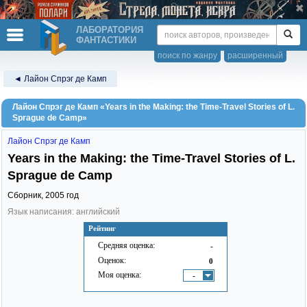
ЛАБОРАТОРИЯ
ФАНТАСТИКИ
поиск по жанру
расширенный
◄ Лайон Спрэг де Камп
Лайон Спрэг де Камп «Years in the Making: the Time-Travel Stories of L.
Sprague de Camp»
Лайон Спрэг де Камп
Years in the Making: the Time-Travel Stories of L.
Sprague de Camp
Сборник,
2005
год
Язык написания: английский
Рейтинг
Средняя оценка:
-
Оценок:
0
Моя оценка:
-