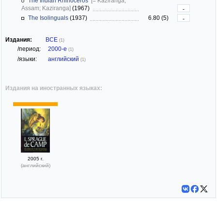
The Indian Rhinoceros
[= Kaziranga,
Assam; Kaziranga]
(1967)
-
The Isolinguals
(1937)
6.80 (5)
-
Издания:
ВСЕ
(1)
/период:
2000-е
(1)
/языки:
английский
(1)
Издания на иностранных языках:
2005 г.
(английский)