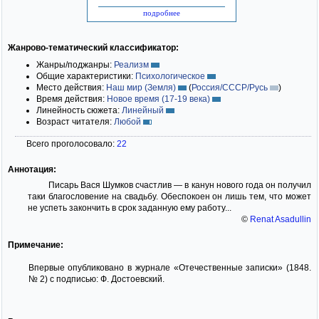
подробнее
Жанрово-тематический классификатор:
Жанры/поджанры:
Реализм
Общие характеристики:
Психологическое
Место действия:
Наш мир (Земля)
(
Россия/СССР/Русь
)
Время действия:
Новое время (17-19 века)
Линейность сюжета:
Линейный
Возраст читателя:
Любой
Всего проголосовало:
22
Аннотация:
Писарь Вася Шумков счастлив — в канун нового года он получил
таки благословение на свадьбу. Обеспокоен он лишь тем, что может
не успеть закончить в срок заданную ему работу...
©
Renat Asadullin
Примечание:
Впервые опубликовано в журнале «Отечественные записки» (1848.
№ 2) с подписью: Ф. Достоевский.