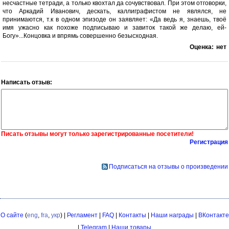
несчастные тетради, а только квохтал да сочувствовал. При этом отговорки,
что Аркадий Иванович, дескать, каллиграфистом не являлся, не
принимаются, т.к в одном эпизоде он заявляет: «Да ведь я, знаешь, твоё
имя ужасно как похоже подписываю и завиток такой же делаю, ей-
Богу»...Концовка и впрямь совершенно безысходная.
Оценка:
нет
Написать отзыв:
Писать отзывы могут только зарегистрированные посетители!
Регистрация
Подписаться на отзывы о произведении
О сайте
(
eng
,
fra
,
укр
) |
Регламент
|
FAQ
|
Контакты
|
Наши награды
|
ВКонтакте
|
Telegram
|
Наши товары