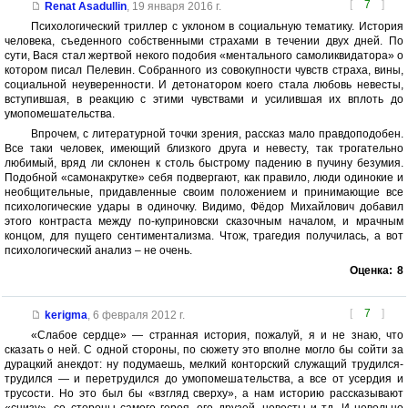
[
7
]
Renat Asadullin
,
19 января 2016 г.
Психологический триллер с уклоном в социальную тематику. История
человека, съеденного собственными страхами в течении двух дней. По
сути, Вася стал жертвой некого подобия «ментального самоликвидатора» о
котором писал Пелевин. Собранного из совокупности чувств страха, вины,
социальной неуверенности. И детонатором коего стала любовь невесты,
вступившая, в реакцию с этими чувствами и усилившая их вплоть до
умопомешательства.
Впрочем, с литературной точки зрения, рассказ мало правдоподобен.
Все таки человек, имеющий близкого друга и невесту, так трогательно
любимый, вряд ли склонен к столь быстрому падению в пучину безумия.
Подобной «самонакрутке» себя подвергают, как правило, люди одинокие и
необщительные, придавленные своим положением и принимающие все
психологические удары в одиночку. Видимо, Фёдор Михайлович добавил
этого контраста между по-куприновски сказочным началом, и мрачным
концом, для пущего сентиментализма. Чтож, трагедия получилась, а вот
психологический анализ – не очень.
Оценка:
8
[
7
]
kerigma
,
6 февраля 2012 г.
«Слабое сердце» — странная история, пожалуй, я и не знаю, что
сказать о ней. С одной стороны, по сюжету это вполне могло бы сойти за
дурацкий анекдот: ну подумаешь, мелкий конторский служащий трудился-
трудился — и перетрудился до умопомешательства, а все от усердия и
трусости. Но это был бы «взгляд сверху», а нам историю рассказывают