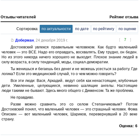
Отзывы читателей
Рейтинг отзыва
Сортировка:
по актуальности
по дате
по рейтингу
по оценке
[
7
]
Доберман
,
24 декабря 2019 г.
Достоевский увлекся правильным человеком. Как будто маленький
человек — это ВСЕ. Надо его оправдать, восхвалять. Ему трудно, он беден.
Но из этого никогда ничего хорошего не выходит. Плохое знание людей в
силу возраста, в силу тенденций, моды, социал-демократии.
Ты женишься и бегаешь без денег и не можешь усесться за работу. Где
логика? Если это медицинский случай, то о чем можно говорить?
Все эти люди: Вася, Аркадий.. ведут себя как ненастоящие, клубочные
дети. Умиленные, целующиеся, невинно шалящие ангелы. Настоящие
люди такими не бывают. Здесь много общего с Диккенсом. Та же проблема.
Не правдиво.
Разве можно сравнить это со селом Степанчиковым? Потом
Достоевский понял, что маленький человек — это страшный человек. Фома
Опискин — вот маленький человек, Шариков, перевернувший в 20 веке
страну.
Оценка:
6