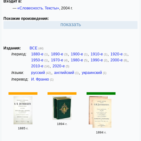
Входит в:
—
«Словесность. Тексты»
, 2004 г.
Похожие произведения:
показать
Издания:
ВСЕ
(44)
/период:
1880-е
,
1890-е
,
1900-е
,
1910-е
,
1920-е
,
(1)
(3)
(1)
(1)
(1)
1950-е
,
1970-е
,
1980-е
,
1990-е
,
2000-е
,
(1)
(4)
(5)
(2)
(6)
2010-е
,
2020-е
(14)
(5)
/языки:
русский
,
английский
,
украинский
(42)
(1)
(1)
/перевод:
И. Франко
(1)
1894 г.
1885 г.
1894 г.