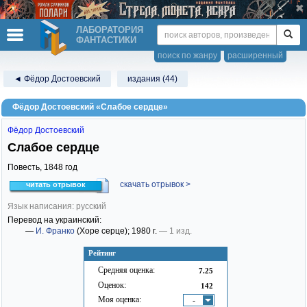
ЛАБОРАТОРИЯ
ФАНТАСТИКИ
поиск по жанру
расширенный
◄ Фёдор Достоевский
издания (44)
Фёдор Достоевский «Слабое сердце»
Фёдор Достоевский
Слабое сердце
Повесть,
1848
год
скачать отрывок >
читать отрывок
Язык написания: русский
Перевод на украинский:
—
И. Франко
(Хоре серце)
; 1980 г.
— 1 изд.
Рейтинг
Средняя оценка:
7.25
Оценок:
142
Моя оценка:
-