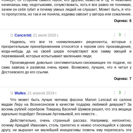
«снизу», со стороны самого героя, его друзей, невесты и тд. И невольно
начинаешь ему, недотыкомке, сочувствовать, хоть я все равно не понимаю,
зачем он себя губит и почему умных людей не слушает. Может быть, я что-
то пропустила, но так и не поняла, издевка сквозит у автора или сожаление.
Оценка:
6
[
3
]
Cancertid
,
21 июля 2020 г.
Надеюсь, что все те «немаленькие» рецензенты, которые с
презрительным пренебрежением относятся к героям сего произведения,
когда-нибудь да на своей шкуре почувствуют всю гамму эмоций и
переживаний, которые испытывают маленькие люди.
Произведение довольно сентиментально-сюсюкающее по подаче, но
сама завязка и развязка очень яркие. Возможно, лучшее, что я читал у
Достоевского до его ссылки.
Оценка:
7
[
3
]
Walles
,
21 апреля 2019 г.
Что может быть лучше чепчика фасона Manon Lescaut из салона
мадам Леру на Вознесенском в качестве подарка любимой девушке? За
восемь рублей серебром. Товарищ Василий Шумков решил, что эта вещица
идеально подойдет Лизаньке Артемьевой, его невесте...
Действительно, очень странный рассказ. Например, непонятно,
почему Аркадий Иванович, столь трепетно и нежно относящийся к своему
другу, не выразил ни малейшей инициативы помочь ему переписать эти