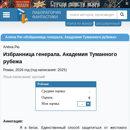
ЛАБОРАТОРИЯ
ФАНТАСТИКИ
поиск по жанру
расширенный
Алёна Рю «Избранница генерала. Академия Туманного рубежа»
Алёна Рю
Избранница генерала. Академия Туманного
рубежа
Роман,
2026
год (год написания: 2025)
Язык написания: русский
Рейтинг
Средняя оценка:
-
Оценок:
0
Моя оценка:
-
Аннотация:
Я в бегах. Единственный способ защититься от жестокого