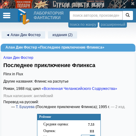
ЛАБОРАТОРИЯ
ФАНТАСТИКИ
поиск по жанру
расширенный
◄ Алан Дин Фостер
издания (2)
Алан Дин Фостер «Последнее приключение Флинкса»
Алан Дин Фостер
Последнее приключение Флинкса
Flinx in Flux
Другие названия: Флинкс на распутье
Роман,
1988
год; цикл
«Вселенная Челанксийского Содружества»
Язык написания: английский
Перевод на русский:
—
Т. Бушуева
(Последнее приключение Флинкса)
; 1995 г.
— 2 изд.
Рейтинг
Средняя оценка:
7.53
Оценок:
111