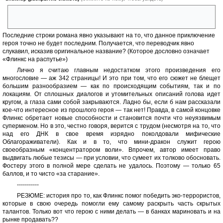
Оказывается, они умеют рыть тоннели не только в горах, но и в
пространственно-временном континууме!
Последние строки романа явно указывают на то, что данное приключение
героя точно не будет последним. Получается, что переводчик явно
слукавил, исказив оригинальное название? (Которое дословно означает
«Флинкс на распутье»)
Лично я считаю главным недостатком этого произведения его
многословие — аж 342 страницы! И это при том, что его сюжет не блещет
большим разнообразием — как по происходящим событиям, так и по
локациям. От сплошных диалогов и утомительных описаний голова идет
кругом, а глаза сами собой закрываются. Ладно бы, если б нам рассказали
кое-что интересное из прошлого героя — так нет! Правда, в самой концовке
Флинкс обретает новые способности и становится почти что неуязвимым
суперменом. Но в это, честно говоря, верится с трудом (несмотря на то, что
над его ДНК в свое время изрядно поколдовали мифические
Облагораживатели). Как и в то, что мини-дракон служит герою
своеобразным «концентратором воли». Впрочем, автор имеет право
выдвигать любые тезисы — при условии, что сумеет их толково обосновать.
Фостеру этого в полной мере сделать не удалось. Поэтому — только 65
баллов, и то чисто «за старание».
-----------
РЕЗЮМЕ: история про то, как Флинкс помог победить эко-террористов,
которые в свою очередь помогли ему самому раскрыть часть скрытых
талантов. Только вот что герою с ними делать — в банках мариновать и на
рынке продавать??