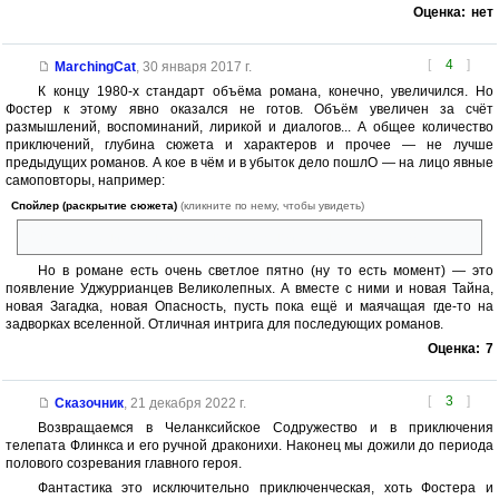
Оценка:
нет
[
4
]
MarchingCat
,
30 января 2017 г.
К концу 1980-х стандарт объёма романа, конечно, увеличился. Но
Фостер к этому явно оказался не готов. Объём увеличен за счёт
размышлений, воспоминаний, лирикой и диалогов... А общее количество
приключений, глубина сюжета и характеров и прочее — не лучше
предыдущих романов. А кое в чём и в убыток дело пошлО — на лицо явные
самоповторы, например:
Спойлер (раскрытие сюжета)
(кликните по нему, чтобы увидеть)
Снова спасение от неизвестной разумной расы в пещерах. ((
Но в романе есть очень светлое пятно (ну то есть момент) — это
появление Уджуррианцев Великолепных. А вместе с ними и новая Тайна,
новая Загадка, новая Опасность, пусть пока ещё и маячащая где-то на
задворках вселенной. Отличная интрига для последующих романов.
Оценка:
7
[
3
]
Сказочник
,
21 декабря 2022 г.
Возвращаемся в Челанксийское Содружество и в приключения
телепата Флинкса и его ручной драконихи. Наконец мы дожили до периода
полового созревания главного героя.
Фантастика это исключительно приключенческая, хоть Фостера и