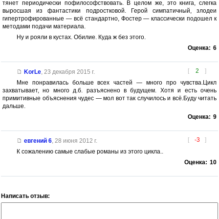
тянет периодически пофилософствовать. В целом же, это книга, слегка
выросшая из фантастики подростковой. Герой симпатичный, злодеи
гипертрофированные — всё стандартно, Фостер — классически подошел к
методами подачи материала.
Ну и рояли в кустах. Обилие. Куда ж без этого.
Оценка:
6
[
2
]
KorLe
,
23 декабря 2015 г.
Мне понравилась больше всех частей — много про чувства.Цикл
захватывает, но много д.б. разъяснено в будущем. Хотя и есть очень
примитивные объяснения чудес — мол вот так случилось и всё.Буду читать
дальше.
Оценка:
9
[
-3
]
евгений 6
,
28 июня 2012 г.
К сожалению самые слабые романы из этого цикла..
Оценка:
10
Написать отзыв: