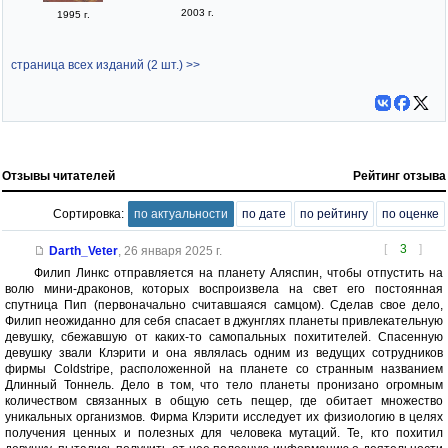
2003 г.
1995 г.
страница всех изданий (2 шт.) >>
Отзывы читателей
Рейтинг отзыва
Сортировка:
по актуальности
по дате
по рейтингу
по оценке
[
3
]
Darth_Veter
,
26 января 2025 г.
Филип Линкс отправляется на планету Аляспин, чтобы отпустить на
волю мини-драконов, которых воспроизвела на свет его постоянная
спутница Пип (первоначально считавшаяся самцом). Сделав свое дело,
Филип неожиданно для себя спасает в джунглях планеты привлекательную
девушку, сбежавшую от каких-то самопальных похитителей. Спасенную
девушку звали Клэрити и она являлась одним из ведущих сотрудников
фирмы Coldstripe, расположенной на планете со странным названием
Длинный Тоннель. Дело в том, что тело планеты пронизано огромным
количеством связанных в общую сеть пещер, где обитает множество
уникальных организмов. Фирма Клэрити исследует их физиологию в целях
получения ценных и полезных для человека мутаций. Те, кто похитил