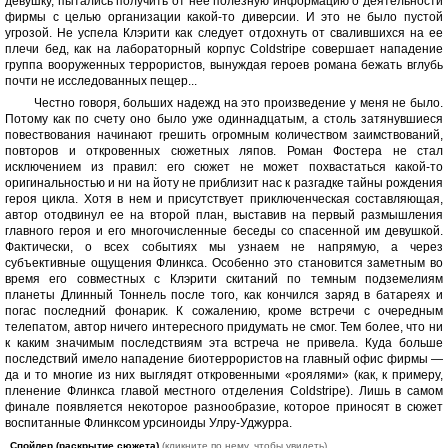
девушку, пытались получить от нее полезную информацию о деятельности
фирмы с целью организации какой-то диверсии. И это не было пустой
угрозой. Не успела Клэрити как следует отдохнуть от свалившихся на ее
плечи бед, как на лабораторный корпус Coldstripe совершает нападение
группа вооруженных террористов, вынуждая героев романа бежать вглубь
почти не исследованных пещер...
Честно говоря, больших надежд на это произведение у меня не было.
Потому как по счету оно было уже одиннадцатым, а столь затянувшиеся
повествования начинают грешить огромным количеством заимствований,
повторов и откровенных сюжетных ляпов. Роман Фостера не стал
исключением из правил: его сюжет не может похвастаться какой-то
оригинальностью и ни на йоту не приблизит нас к разгадке тайны рождения
героя цикла. Хотя в нем и присутствует приключенческая составляющая,
автор отодвинул ее на второй план, выставив на первый размышления
главного героя и его многочисленные беседы со спасенной им девушкой.
Фактически, о всех событиях мы узнаем не напрямую, а через
субъективные ощущения Флинкса. Особенно это становится заметным во
время его совместных с Клэрити скитаний по темным подземелиям
планеты Длинный Тоннель после того, как кончился заряд в батареях и
погас последний фонарик. К сожалению, кроме встречи с очередным
телепатом, автор ничего интересного придумать не смог. Тем более, что ни
к каким значимым последствиям эта встреча не привела. Куда больше
последствий имело нападение биотеррористов на главный офис фирмы —
да и то многие из них выглядят откровенными «роялями» (как, к примеру,
пленение Флинкса главой местного отделения Coldstripe). Лишь в самом
финале появляется некоторое разнообразие, которое приносят в сюжет
воспитанные Флинксом урсиноиды Улру-Уджурра.
Спойлер (раскрытие сюжета)
(кликните по нему, чтобы увидеть)