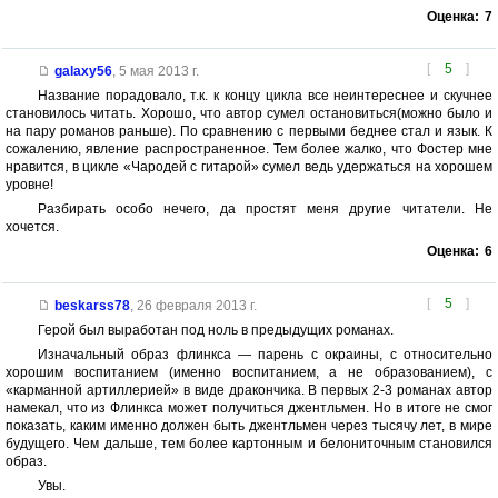
Оценка:
7
[
5
]
galaxy56
,
5 мая 2013 г.
Название порадовало, т.к. к концу цикла все неинтереснее и скучнее
становилось читать. Хорошо, что автор сумел остановиться(можно было и
на пару романов раньше). По сравнению с первыми беднее стал и язык. К
сожалению, явление распространенное. Тем более жалко, что Фостер мне
нравится, в цикле «Чародей с гитарой» сумел ведь удержаться на хорошем
уровне!
Разбирать особо нечего, да простят меня другие читатели. Не
хочется.
Оценка:
6
[
5
]
beskarss78
,
26 февраля 2013 г.
Герой был выработан под ноль в предыдущих романах.
Изначальный образ флинкса — парень с окраины, с относительно
хорошим воспитанием (именно воспитанием, а не образованием), с
«карманной артиллерией» в виде дракончика. В первых 2-3 романах автор
намекал, что из Флинкса может получиться джентльмен. Но в итоге не смог
показать, каким именно должен быть джентльмен через тысячу лет, в мире
будущего. Чем дальше, тем более картонным и белониточным становился
образ.
Увы.