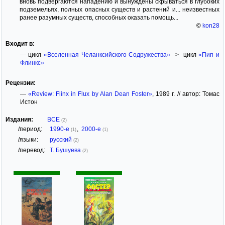
вновь подвергаются нападению и вынуждены скрываться в глубоких
подземельях, полных опасных существ и растений и... неизвестных
ранее разумных существ, способных оказать помощь...
©
kon28
Входит в:
— цикл
«Вселенная Челанксийского Содружества»
> цикл
«Пип и
Флинкс»
Рецензии:
—
«Review: Flinx in Flux by Alan Dean Foster»
, 1989 г. // автор: Томас
Истон
Издания:
ВСЕ
(2)
/период:
1990-е
,
2000-е
(1)
(1)
/языки:
русский
(2)
/перевод:
Т. Бушуева
(2)