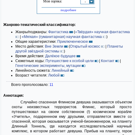
Моя оценка:
-
подробнее
Жанрово-тематический классификатор:
Жанры/поджанры:
Фантастика
(
«Твёрдая» научная фантастика
|
«Мягкая» (гуманитарная) научная фантастика
)
Общие характеристики:
Приключенческое
Место действия:
Вне Земли
(
Открытый космос
|
Планеты
другой звёздной системы
)
Время действия:
Далёкое будущее
Сюжетные ходы:
Путешествие к особой цели
|
Контакт
|
Генетические эксперименты, мутации
Линейность сюжета:
Линейный
Возраст читателя:
Любой
Всего проголосовало:
11
Аннотация:
Случайно спасенная Флинксом девушка оказывается объектом
охоты неизвестных террористов. Флинкс, который просто
путешествовал на своем собственном (!) космическом корабле
«Учитель», подареннном ему друзьями, отправляется вместе со
спасенной, которая оказывается ученой-биоинженером, на планету
Длинный Тоннель, где находится исследовательский научный
комплекс, в котором работает девушка. Прибыв на планету, герои