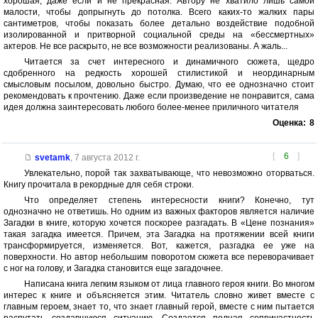
хорошая, даже если и не прекрасная. Автору не хватило лишь самой
малости, чтобы допрыгнуть до потолка. Всего каких-то жалких пары
сантиметров, чтобы показать более детально воздействие подобной
изолированной и притворной социальной среды на «бессмертных»
актеров. Не все раскрыто, не все возможности реализованы. А жаль...
Читается за счет интересного и динамичного сюжета, щедро
сдобренного на редкость хорошей стилистикой и неординарным
смысловым посылом, довольно быстро. Думаю, что ее однозначно стоит
рекомендовать к прочтению. Даже если произведение не понравится, сама
идея должна заинтересовать любого более-менее приличного читателя
Оценка:
8
[
6
]
svetamk
,
7 августа 2012 г.
Увлекательно, порой так захватывающе, что невозможно оторваться.
Книгу прочитала в рекордные для себя строки.
Что определяет степень интересности книги? Конечно, тут
однозначно не ответишь. Но одним из важных факторов является наличие
Загадки в книге, которую хочется поскорее разгадать. В «Цене познания»
такая загадка имеется. Причем, эта Загадка на протяжении всей книги
трансформируется, изменяется. Вот, кажется, разгадка ее уже на
поверхности. Но автор небольшим поворотом сюжета все переворачивает
с ног на голову, и Загадка становится еще загадочнее.
Написана книга легким языком от лица главного героя книги. Во многом
интерес к книге и объясняется этим. Читатель словно живет вместе с
главным героем, знает то, что знает главный герой, вместе с ним пытается
распутать создавшуюся ситуацию. Создается полная сопричастность