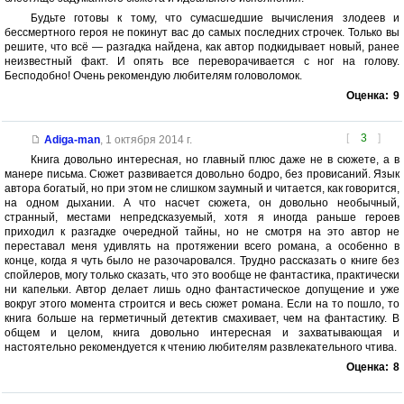
Будьте готовы к тому, что сумасшедшие вычисления злодеев и
бессмертного героя не покинут вас до самых последних строчек. Только вы
решите, что всё — разгадка найдена, как автор подкидывает новый, ранее
неизвестный факт. И опять все переворачивается с ног на голову.
Бесподобно! Очень рекомендую любителям головоломок.
Оценка:
9
[
3
]
Adiga-man
,
1 октября 2014 г.
Книга довольно интересная, но главный плюс даже не в сюжете, а в
манере письма. Сюжет развивается довольно бодро, без провисаний. Язык
автора богатый, но при этом не слишком заумный и читается, как говорится,
на одном дыхании. А что насчет сюжета, он довольно необычный,
странный, местами непредсказуемый, хотя я иногда раньше героев
приходил к разгадке очередной тайны, но не смотря на это автор не
переставал меня удивлять на протяжении всего романа, а особенно в
конце, когда я чуть было не разочаровался. Трудно рассказать о книге без
спойлеров, могу только сказать, что это вообще не фантастика, практически
ни капельки. Автор делает лишь одно фантастическое допущение и уже
вокруг этого момента строится и весь сюжет романа. Если на то пошло, то
книга больше на герметичный детектив смахивает, чем на фантастику. В
общем и целом, книга довольно интересная и захватывающая и
настоятельно рекомендуется к чтению любителям развлекательного чтива.
Оценка:
8