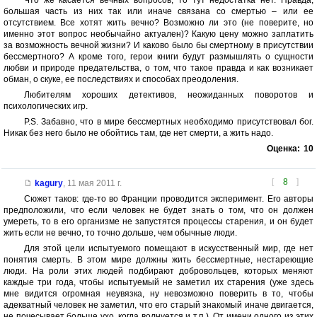
большая часть из них так или иначе связана со смертью – или ее
отсутствием. Все хотят жить вечно? Возможно ли это (не поверите, но
именно этот вопрос необычайно актуален)? Какую цену можно заплатить
за возможность вечной жизни? И каково было бы смертному в присутствии
бессмертного? А кроме того, герои книги будут размышлять о сущности
любви и природе предательства, о том, что такое правда и как возникает
обман, о скуке, ее последствиях и способах преодоления.
Любителям хороших детективов, неожиданных поворотов и
психологических игр.
P.S. Забавно, что в мире бессмертных необходимо присутствовал бог.
Никак без него было не обойтись там, где нет смерти, а жить надо.
Оценка:
10
[
8
]
kagury
,
11 мая 2011 г.
Сюжет таков: где-то во Франции проводится эксперимент. Его авторы
предположили, что если человек не будет знать о том, что он должен
умереть, то в его организме не запустятся процессы старения, и он будет
жить если не вечно, то точно дольше, чем обычные люди.
Для этой цели испытуемого помещают в искусственный мир, где нет
понятия смерть. В этом мире должны жить бессмертные, нестареющие
люди. На роли этих людей подбирают добровольцев, которых меняют
каждые три года, чтобы испытуемый не заметил их старения (уже здесь
мне видится огромная неувязка, ну невозможно поверить в то, чтобы
адекватный человек не заметил, что его старый знакомый иначе двигается,
не почесывает больше ухо, когда волнуется и т.п.). От имени одного из этих