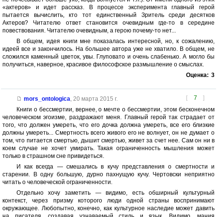
«актеров» и идет рассказ. В процессе эксперимента главный герой
пытается вычислить, кто тот единственный Зритель среди десятков
Актеров? Читателю ответ становится очевидным где-то в середине
повествования. Читателю очевидным, а герою почему-то нет...
В общем, идея книги мне показалась интересной, но, к сожалению,
идеей все и закончилось. На большее автора уже не хватило. В общем, не
сложился каменный цветок, увы. Глуповато и очень слабенько. А могло бы
получиться, наверное, красивое философское размышление о смыслах.
Оценка:
3
[
7
]
mors_ontologica
,
20 марта 2015 г.
Книги о бессмертии, вернее, о мечте о бессмертии, этом бесконечном
человеческом эгоизме, раздражают меня. Главный герой так страдает от
того, что должен умереть, что его дочка должна умереть, все его близкие
должны умереть... Смертность всего живого его не волнует, он не думает о
том, что питается смертью, дышит смертью, живет за счет нее. Сам он ни в
коем случае не хочет умирать. Такая ограниченность мышления может
только в страшном сне привидеться.
И как всегда — смешались в кучу представления о смертности и
старении. В одну большую, дурно пахнущую кучу. Чертовски неприятно
читать о человеческой ограниченности.
Отдельно хочу заметить — видимо, есть обширный культурный
контекст, через призму которого люди одной страны воспринимают
окружающее. Любопытно, конечно, как культурное наследие может давить
на писателя, создавая узнаваемый стиль и язык. Видимо, мания