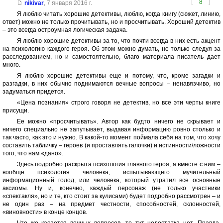
[
8
]
nikivar
,
7 января 2016 г.
Я люблю читать хорошие детективы, люблю, когда книгу (сюжет, линию,
ответ) можно не только прочитывать, но и просчитывать. Хороший детектив
– это всегда остроумная логическая задача.
Я люблю хорошие детективы за то, что почти всегда в них есть акцент
на психологию каждого героя. Об этом можно думать, не только следуя за
расследованием, но и самостоятельно, благо материала писатель дает
много.
Я люблю хорошие детективы еще и потому, что, кроме загадки и
разгадки, в них обычно поднимаются вечные вопросы – ненавязчиво, но
задуматься придется.
«Цена познания» строго говоря не детектив, но все эти черты книге
присущи.
Ее можно «просчитывать». Автор как будто ничего не скрывает и
ничего специально не запутывает, выдавая информацию ровно столько и
так часто, как это и нужно. В какой-то момент поймала себя на том, что хочу
составить табличку – героев (и проставлять галочки) и истинности/ложности
того, что нам «дано».
Здесь подробно раскрыта психология главного героя, а вместе с ним –
вообще психология человека, испытывающего мучительный
информационный голод, или человека, который утратил все основные
аксиомы. Ну и, конечно, каждый персонаж (не только участники
«спектакля», но и те, кто стоит за кулисами) будет подробно рассмотрен – и
не один раз – на предмет честности, способностей, склонностей,
«виновности» в конце концов.
Что же касается вечных вопросов, то тут недостатка нет. Правда,