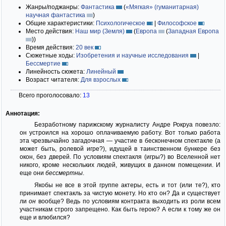
Жанры/поджанры:
Фантастика
(
«Мягкая» (гуманитарная)
научная фантастика
)
Общие характеристики:
Психологическое
|
Философское
Место действия:
Наш мир (Земля)
(
Европа
(
Западная Европа
)
)
Время действия:
20 век
Сюжетные ходы:
Изобретения и научные исследования
|
Бессмертие
Линейность сюжета:
Линейный
Возраст читателя:
Для взрослых
Всего проголосовало:
13
Аннотация:
Безработному парижскому журналисту Андре Рокруа повезло:
он устроился на хорошо оплачиваемую работу. Вот только работа
эта чрезвычайно загадочная — участие в бесконечном спектакле (а
может быть, ролевой игре?), идущей в таинственном бункере без
окон, без дверей. По условиям спектакля (игры?) во Вселенной нет
никого, кроме нескольких людей, живущих в данном помещении. И
еще они
бессмертны
.
Якобы не все в этой группе актеры, есть и тот (или те?), кто
принимает спектакль за чистую монету. Но кто он? Да и существует
ли
он
вообще? Ведь по условиям контракта выходить из роли всем
участникам строго запрещено. Как быть герою? А если к тому же он
еще и влюбился?