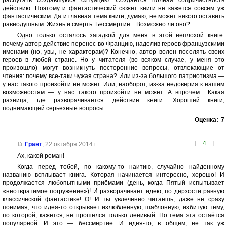
действию. Поэтому и фантастический сюжет книги не кажется совсем уж
фантастическим. Да и главная тема книги, думаю, не может никого оставить
равнодушным. Жизнь и смерть. Бессмертие... Возможно ли оно?
Одно только осталось загадкой для меня в этой неплохой книге:
почему автор действие перенес во Францию, наделив героев французскими
именами (но, увы, не характерам)? Конечно, автор волен поселять своих
героев в любой стране. Но у читателя (во всяком случае, у меня это
произошло) могут возникнуть посторонние вопросы, отвлекающие от
чтения: почему все-таки чужая страна? Или из-за большого патриотизма —
у нас такого произойти не может. Или, наоборот, из-за недоверия к нашим
возможностям — у нас такого произойти не может. А впрочем... Какая
разница, где разворачивается действие книги. Хорошей книги,
поднимающей серьезные вопросы.
Оценка:
7
[
4
]
Грант
,
22 октября 2014 г.
Ах, какой роман!
Когда перед тобой, по какому-то наитию, случайно найденному
названию всплывает книга. Которая начинается интересно, хорошо! И
продолжается любопытными приёмами (день, когда Пятый испытывает
«неотвратимое погружение»)! И разворачивает идею, по дерзости равную
классической фантастике! О! И ты увлечённо читаешь, даже не сразу
понимая, что идея-то открывает излюбленную, шаблонную, избитую тему,
по которой, кажется, не прошёлся только ленивый. Но тема эта остаётся
популярной. И это — бессмертие. И идея-то, в общем, не так уж