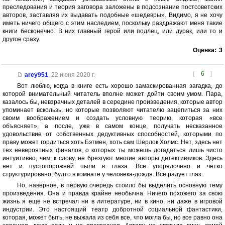
преследования и теория заговора заложены в подсознание постсоветских
авторов, заставляя их выдавать подобные «шедевры». Видимо, я не хочу
иметь ничего общего с этим наследием, поскольку раздражают меня такие
книги бесконечно. В них главный герой или подлец, или дурак, или то и
другое сразу.
Оценка:
3
[
6
]
arey951
,
22 июня 2020 г.
Вот люблю, когда в книге есть хорошо замаскированная загадка, до
которой внимательный читатель вполне может дойти своим умом. Пара,
казалось бы, невзрачных деталей в середине произведения, которые автор
упоминает вскользь, но которые позволяют читателю зацепиться за них
своим воображением и создать условную теорию, которая «все
объясняет», а после, уже в самом конце, получать несказанное
удовольствие от собственных дедуктивных способностей, которыми по
праву может гордиться хоть Бэтмен, хоть сам Шерлок Холмс. Нет, здесь нет
тех невероятных финалов, о которых ты можешь догадаться лишь чисто
интуитивно, чем, к слову, не брезгуют многие авторы детективчиков. Здесь
нет и пустопорожней пыли в глаза. Все упорядочено и четко
структурировано, будто в комнате у человека-дождя. Все радует глаз.
Но, наверное, в первую очередь стоило бы выделить основную тему
произведения. Она и правда крайне необычна. Ничего похожего за свою
жизнь я еще не встречал ни в литературе, ни в кино, ни даже в игровой
индустрии. Это настоящий театр добротной социальной фантастики,
которая, может быть, не выжала из себя все, что могла бы, но все равно она