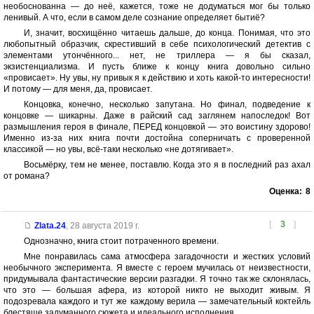
необоснованна — до неё, кажется, тоже не додуматься мог бы только
ленивый. А что, если в самом деле сознание определяет бытиё?
И, значит, восхищённо читаешь дальше, до конца. Понимая, что это
любопытный образчик, скрестивший в себе психологический детектив с
элементами утончённого... нет, не триллера — я бы сказал,
экзистенциализма. И пусть ближе к концу книга довольно сильно
«провисает». Ну увы, ну привык я к действию и хоть какой-то интересности!
И потому — для меня, да, провисает.
Концовка, конечно, несколько запутана. Но финал, подведение к
концовке — шикарны. Даже в райский сад заглянем напоследок! Вот
размышления героя в финале, ПЕРЕД концовкой — это воистину здорово!
Именно из-за них книга почти достойна соперничать с проверенной
классикой — но увы, всё-таки несколько «не дотягивает».
Восьмёрку, тем не менее, поставлю. Когда это я в последний раз ахал
от романа?
Оценка:
8
[
3
]
Zlata.24
,
28 августа 2019 г.
Однозначно, книга стоит потраченного времени.
Мне понравилась сама атмосфера загадочности и жестких условий
необычного эксперимента. Я вместе с героем мучилась от неизвестности,
придумывала фантастические версии разгадки. Я точно так же склонялась,
что это — большая афера, из которой никто не выходит живым. Я
подозревала каждого и тут же каждому верила — замечательный коктейль
блестяще задуманного сюжета и идеального исполнения.