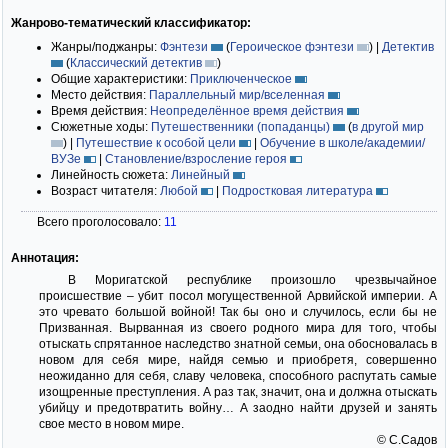
Жанрово-тематический классификатор:
Жанры/поджанры:
Фэнтези
(
Героическое фэнтези
)
|
Детектив
(
Классический детектив
)
Общие характеристики:
Приключенческое
Место действия:
Параллельный мир/вселенная
Время действия:
Неопределённое время действия
Сюжетные ходы:
Путешественники (попаданцы)
(
в другой мир
)
|
Путешествие к особой цели
|
Обучение в школе/академии/
ВУЗе
|
Становление/взросление героя
Линейность сюжета:
Линейный
Возраст читателя:
Любой
|
Подростковая литература
Всего проголосовало:
11
Аннотация:
В Моригатской республике произошло чрезвычайное
происшествие – убит посол могущественной Арвийской империи. А
это чревато большой войной! Так бы оно и случилось, если бы не
Призванная. Вырванная из своего родного мира для того, чтобы
отыскать спрятанное наследство знатной семьи, она обосновалась в
новом для себя мире, найдя семью и приобретя, совершенно
неожиданно для себя, славу человека, способного распутать самые
изощренные преступления. А раз так, значит, она и должна отыскать
убийцу и предотвратить войну… А заодно найти друзей и занять
свое место в новом мире.
© С.Садов