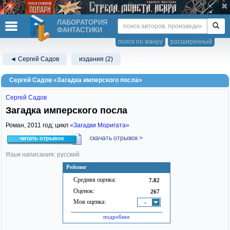
ЛАБОРАТОРИЯ
ФАНТАСТИКИ
поиск по жанру
расширенный
◄ Сергей Садов
издания (2)
Сергей Садов «Загадка имперского посла»
Сергей Садов
Загадка имперского посла
Роман,
2011
год; цикл
«Загадки Моригата»
скачать отрывок >
читать отрывок
Язык написания: русский
Рейтинг
Средняя оценка:
7.82
Оценок:
267
Моя оценка:
-
подробнее