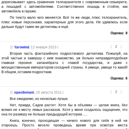
дорисовывает здесь сравнение телохранителя с современным секьюрити,
а лошадей с автомобилями. Соответственно лошадь в стойле, как
автомобиль в гараже.
По тексту мало чего меняется. Всё те же люди, плюс телохранитель,
плюс новые персонажи, характерные для этого дела. Не удивлюсь если
дальше будут такие же детективы и ещё.
Оценка:
8
[
2
]
Yarowind
,
12 января 2023 г.
Вторая часть фэнтазийного подросткового детектива. Пожалуй, на
этой частью и завершу с ним знакомство, уж больно неправдоподобная
главная героиня: запанибрата с главой государства, и даже с
могущественным императором соседней страны. А умище, умище то какой!
В общем, оставим подросткам.
Оценка:
6
[
2
]
spasibonam
,
20 августа 2011 г.
Все ожидаемо, но несколько лучше.
Нет, правда, Садов растет. Хотя бы в объемах — целая книга, без
всяких не к месту левых рассказов. Хотя у меня создалось ощущение, что
она по размеру не больше предыдущей истории......
Книга, конечно, проходящая — ничего нового для себя в ней не
откроешь. Просто весело проведешь время при осмотре места