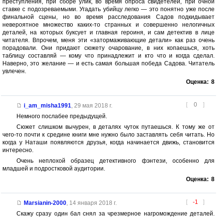
преступления, при сборе улик, во время опроса свидетелей, при очной
ставке с подозреваемыми. Угадать убийцу легко — это понятно уже после
финальной сцены, но во время расследования Садов подкидывает
невероятное множество каких-то странных и совершенно нелогичных
деталей, на которых буксует и главная героиня, и сам детектив в лице
читателя. Впрочем, меня эти «затормаживающие детали» как раз очень
порадовали. Они придают сюжету очарование, в них копаешься, хоть
таблицу составляй — кому что принадлежит и кто что и когда сделал.
Наверно, это желание — и есть самая большая победа Садова. Читатель
увлечен.
Оценка:
8
[
0
]
i_am_misha1991
,
29 мая 2018 г.
Немного послабее предыдущей.
Сюжет слишком вычурен, в деталях чуток путаешься. К тому же от
чего-то почти к средине книги мне нужно было заставлять себя читать. Но
когда у Наташи появляются друзья, когда начинается движь, становится
интересно.
Очень неплохой образец детективного фэнтези, особенно для
младшей и подростковой аудитории.
Оценка:
8
[
-1
]
Marsianin-2000
,
14 января 2018 г.
Скажу сразу один бал снял за чрезмерное нагромождение деталей.