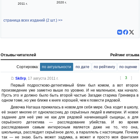
2020 г.
2011 г.
страница всех изданий (2 шт.) >>
Отзывы читателей
Рейтинг отзыва
Сортировка:
по актуальности
по дате
по рейтингу
по оценке
[
3
]
Sk0rp
,
17 августа 2011 г.
Первый подростково-детективный блин был комом, а вот второе
произведение уже заметно выше по уровню. И не маленькое, как начало.
Пусть это и должно было быть второй частью Загадки старика Гринвера в
одном томе, но уже ближе к книге хорошей, чем к повести рядовой.
Девочка Наташа прижилась в новом для себя мире. Она ходит в школу,
её знают многие от одноклассниц до серьёзных людей в империи. И новое
задание для неё уже не как для рядовой начинающей сыщицы, а для
серьёзного детектива — расследование убийства. И во время
расследования самым интересным является даже не то, что она,
школьница, расследует серьёзное дело, а параллель с настоящим. Почему
так — не знаю. Быть может задумка, а может и просто моя фантазия