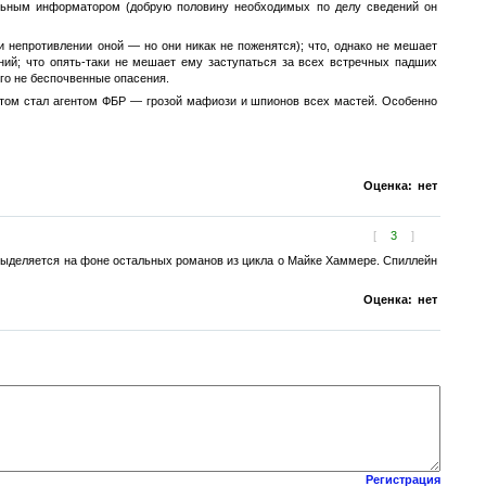
ольным информатором (добрую половину необходимых по делу сведений он
 непротивлении оной — но они никак не поженятся); что, однако не мешает
ий; что опять-таки не мешает ему заступаться за всех встречных падших
го не беспочвенные опасения.
и этом стал агентом ФБР — грозой мафиози и шпионов всех мастей. Особенно
Оценка:
нет
[
3
]
о выделяется на фоне остальных романов из цикла о Майке Хаммере. Спиллейн
Оценка:
нет
Регистрация