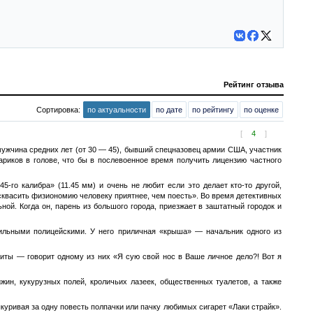
Рейтинг отзыва
Сортировка:
по актуальности
по дате
по рейтингу
по оценке
[
4
]
мужчина средних лет (от 30 — 45), бывший спецназовец армии США, участник
ариков в голове, что бы в послевоенное время получить лицензию частного
-го калибра» (11.45 мм) и очень не любит если это делает кто-то другой,
асквасить физиономию человеку приятнее, чем поесть». Во время детективных
ой. Когда он, парень из большого города, приезжает в заштатный городок и
ильными полицейскими. У него приличная «крыша» — начальник одного из
ты — говорит одному из них «Я сую свой нос в Ваше личное дело?! Вот я
ин, кукурузных полей, кроличьих лазеек, общественных туалетов, а также
уривая за одну повесть полпачки или пачку любимых сигарет «Лаки страйк».