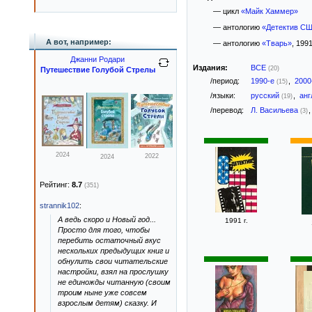
— цикл
«Майк Хаммер»
— антологию
«Детектив СШ
А вот, например:
— антологию
«Тварь»
, 1991
Джанни Родари
Издания:
ВСЕ
(20)
Путешествие Голубой Стрелы
/период:
1990-е
,
2000
(15)
/языки:
русский
,
анг
(19)
/перевод:
Л. Васильева
(3)
2024
2022
2024
Рейтинг:
8.7
(351)
strannik102
:
А ведь скоро и Новый год...
1991 г.
Просто для того, чтобы
перебить остаточный вкус
нескольких предыдущих книг и
обнулить свои читательские
настройки, взял на прослушку
не единожды читанную (своим
троим ныне уже совсем
взрослым детям) сказку. И