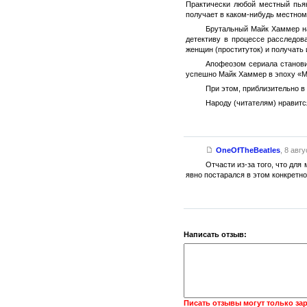
Практически любой местный пья
получает в каком-нибудь местном
Брутальный Майк Хаммер на
детективу в процессе расследов
женщин (проституток) и получать
Апофеозом сериала становит
успешно Майк Хаммер в эпоху «М
При этом, приблизительно в 
Народу (читателям) нравитс
OneOfTheBeatles
,
8 авгу
Отчасти из-за того, что дл
явно постарался в этом конкретно
Написать отзыв:
Писать отзывы могут только за