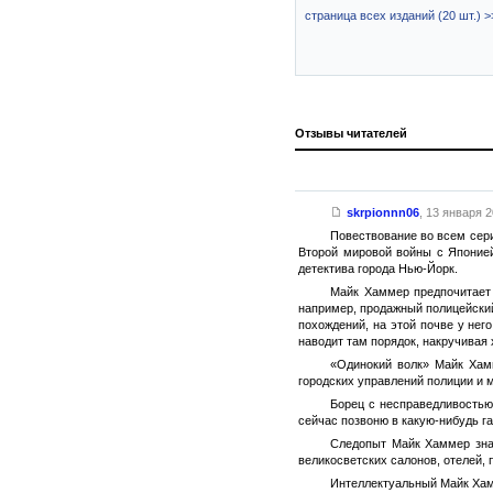
страница всех изданий (20 шт.) >
Отзывы читателей
skrpionnn06
,
13 января 2
Повествование во всем сери
Второй мировой войны с Японией
детектива города Нью-Йорк.
Майк Хаммер предпочитает 
например, продажный полицейский
похождений, на этой почве у нег
наводит там порядок, накручива
«Одинокий волк» Майк Хам
городских управлений полиции и 
Борец с несправедливостью
сейчас позвоню в какую-нибудь га
Следопыт Майк Хаммер знае
великосветских салонов, отелей, 
Интеллектуальный Майк Хамм