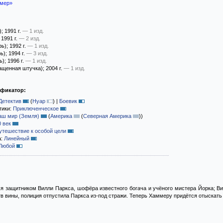
мер»
)
; 1991 г.
— 1 изд.
; 1991 г.
— 2 изд.
рь)
; 1992 г.
— 1 изд.
ь)
; 1994 г.
— 3 изд.
ь)
; 1996 г.
— 1 изд.
ащенная штучка)
; 2004 г.
— 1 изд.
ификатор:
Детектив
(
Нуар
)
|
Боевик
тики:
Приключенческое
аш мир (Земля)
(
Америка
(
Северная Америка
)
)
0 век
утешествие к особой цели
а:
Линейный
Любой
я защитником Вилли Паркса, шофёра известного богача и учёного мистера Йорка; В
в вины, полиция отпустила Паркса из-под стражи. Теперь Хаммеру придётся отыскать