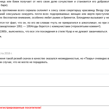
ница или бомж получает от него свою долю сочувствия и становится его добров
 баре).
 протяжении всего сериала склоняет к сексу свою секретаршу красавицу Велду (при
аний сексуально охмурять почти всех подозреваемых женщин или жертв преступлен
 их бесплатное внимание, особенно любит рыжих и брюнеток. Блондинки вызывают у не
ся тот факт, что он, по его же словам «чуть не превратился в алкоголика», но пр
аккартизма» 1951 — 1954годы борется с коммунистами («проклятыми комми«!).
1965г., выяснилось, что все эти похождения в стиле Нуар и не думают заканчиваться.
я.
ста 2016 г.
я меня такой резкий скачок в качестве оказался неожиданностью, но «Тварь» очевидн
м случае, что не могло не порадовать.
регистрированные посетители!