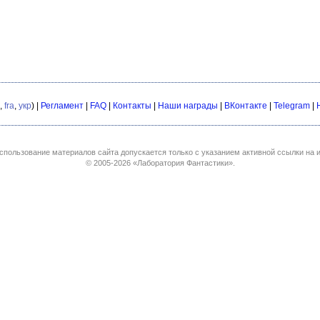
,
fra
,
укр
) |
Регламент
|
FAQ
|
Контакты
|
Наши награды
|
ВКонтакте
|
Telegram
|
спользование материалов сайта допускается только с указанием активной ссылки на и
© 2005-2026
«Лаборатория Фантастики»
.