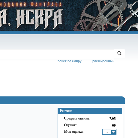
поиск по жанру
расширенный
Рейтинг
Средняя оценка:
7.95
Оценок:
69
Моя оценка:
-