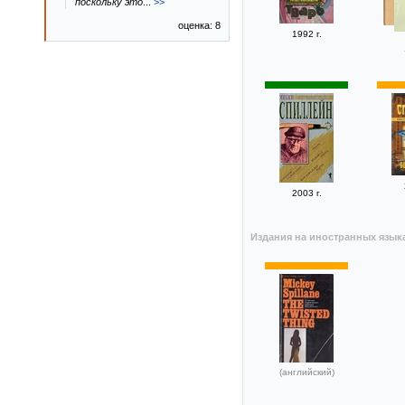
поскольку это
...
>>
оценка: 8
1992 г.
2003 г.
Издания на иностранных язык
(английский)