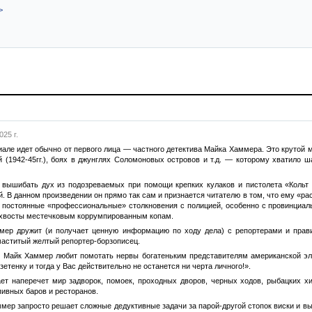
>
025 г.
але идет обычно от первого лица — частного детектива Майка Хаммера. Это крутой 
 (1942-45гг.), боях в джунглях Соломоновых островов и т.д. — которому хватило ш
вышибать дух из подозреваемых при помощи крепких кулаков и пистолета «Кольт 45
. В данном произведении он прямо так сам и признается читателю в том, что ему «р
о постоянные «профессиональные» столкновения с полицией, особенно с провинциальн
я хвосты местечковым коррумпированным копам.
мер дружит (и получает ценную информацию по ходу дела) с репортерами и прав
маститый желтый репортер-борзописец.
 Майк Хаммер любит помотать нервы богатеньким представителям американской эли
зетенку и тогда у Вас действительно не останется ни черта личного!».
т наперечет мир задворок, помоек, проходных дворов, черных ходов, рыбацких хиж
пивных баров и ресторанов.
ер запросто решает сложные дедуктивные задачи за парой-другой стопок виски и вык