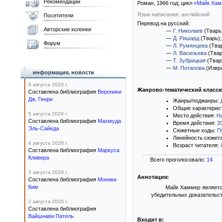
Рекомендации
Роман,
1966
год; цикл
«Майк Хам
Язык написания: английский
Посетители
Перевод на русский:
Авторские колонки
—
Г. Николаев
(Тварь
—
Д. Ришард
(Тварь)
Форум
—
Л. Румянцева
(Тва
—
Л. Васильева
(Твар
—
Т. Зубрицкая
(Твар
—
М. Потапова
(Извр
информация, новости
6 августа 2026 г.
Жанрово-тематический класс
Составлена библиография
Вероники
Дж. Генри
Жанры/поджанры:
Общие характерис
5 августа 2026 г.
Место действия:
Н
Составлена библиография
Махмуда
Время действия:
2
Эль-Сайеда
Сюжетные ходы:
П
Линейность сюжет
4 августа 2026 г.
Возраст читателя:
Составлена библиография
Маркуса
Кливера
Всего проголосовало:
14
3 августа 2026 г.
Аннотация:
Составлена библиография
Моники
Ким
Майк Хаммер являетс
убедительных доказательст
2 августа 2026 г.
Составлена библиография
Вайшнави Патель
Входит в: