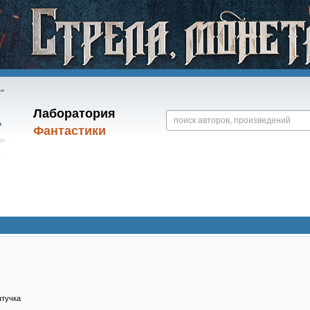
Лаборатория
Фантастики
штучка