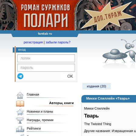
fantlab ru
регистрация
|
забыли пароль?
вход
OK
издания (20)
Главная
Микки Спиллейн «Тварь»
Авторы, книги
Микки Спиллейн
Новинки и планы
Тварь
Награды, премии
The Twisted Thing
Рейтинги
Другие названия: Извращенная 