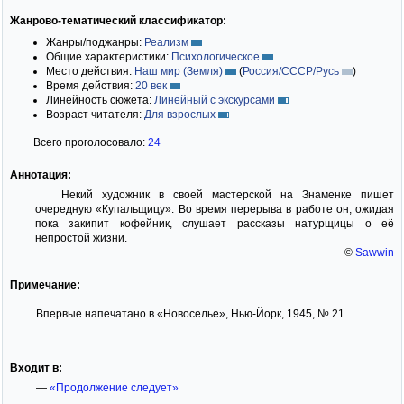
Жанрово-тематический классификатор:
Жанры/поджанры:
Реализм
Общие характеристики:
Психологическое
Место действия:
Наш мир (Земля)
(
Россия/СССР/Русь
)
Время действия:
20 век
Линейность сюжета:
Линейный с экскурсами
Возраст читателя:
Для взрослых
Всего проголосовало:
24
Аннотация:
Некий художник в своей мастерской на Знаменке пишет
очередную «Купальщицу». Во время перерыва в работе он, ожидая
пока закипит кофейник, слушает рассказы натурщицы о её
непростой жизни.
©
Sawwin
Примечание:
Впервые напечатано в «Новоселье», Нью-Йорк, 1945, № 21.
Входит в:
—
«Продолжение следует»