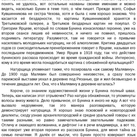
понять не удалось, вот остальные названы своими именами и можно
видеть, насколько Бунин в теме того, о чём пишет. Прежде всего, Софья
Кувшинникова не сестра Чехова, хотя и была с ним хорошо знакома. Что
касается её бездарности, то картины Кувшинниковой хранятся в
Третьяковской галерее, а Третьяков бездарных картин не покупал. О
Григории Ярцеве, который по словам Бунина изнасиловал героиню, уже на
втором сеансе лишив её невинности, я ничего не помнил, пришлось
поднимать литературу. Разумеется, там не говорится ни о привычке
насиловать молоденьких натурщиц, ни об алкоголизме. Критика двадцатых
годов со снисходительным пренебрежением говорит о Ярцеве, называя его
последышем передвижников. Умер Ярцев в 1918 году, так что действие
бунинского рассказа происходит во время гражданской войны. Интересно,
кому в это время могла понадобиться картина с обнажённой купальщицей?
Натурщица упоминает также, что позировала «аж самому Малявину».
До 1900 года Малявин был совершенно неизвестен, а сразу после
парижской выставки уехал в деревню под Рязанью, где и жил безвыездно в
течение двадцати лет. Она, что к Малявину в деревню каталась?
Короче, со знанием художественной жизни у Бунина полный швах.
Теперь, как написан этот отрывочек? Раз натура обнажённая, то упомянуты
волосы внизу живота. Дело привычное, от Бунина я иного не жду. А вот что
вызвало недоумение, так это манера разговаривать, которую
демонстрирует натурщица. Я хорошо знаю псковский и новогородский
диалекты, сходу узнаю архангелогородский и средне уральский говоры с их
такими разными, но равно замечательными звательными падежами.
Отличу и окающего волжанина, и дифтонг i-и в речи владимирца, а вот то,
как говорит уже вторая героиня из рассказов Бунина, для меня тайна за
семью печатями. Я далёк от мысли, что Бунин просто коверкает язык