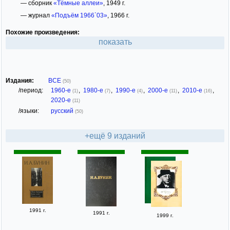
— сборник
«Тёмные аллеи»
, 1949 г.
— журнал
«Подъём 1966`03»
, 1966 г.
Похожие произведения:
показать
Издания:
ВСЕ
(50)
/период:
1960-е
,
1980-е
,
1990-е
,
2000-е
,
2010-е
,
(1)
(7)
(4)
(11)
(16)
2020-е
(11)
/языки:
русский
(50)
+ещё 9 изданий
1991 г.
1991 г.
1999 г.