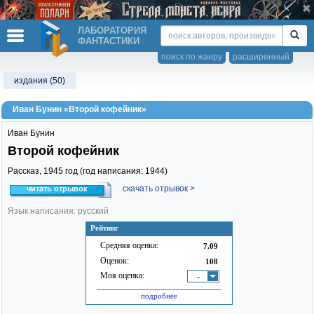
ЛАБОРАТОРИЯ
ФАНТАСТИКИ
поиск по жанру
расширенный
издания (50)
Иван Бунин «Второй кофейник»
Иван Бунин
Второй кофейник
Рассказ,
1945
год (год написания: 1944)
скачать отрывок >
читать отрывок
Язык написания: русский
Рейтинг
Средняя оценка:
7.09
Оценок:
108
Моя оценка:
-
подробнее