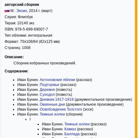
авторский сборник
М.:
Эксмо
,
2014
г. (март)
Серия:
Флипбук
Тираж:
10140 экз.
ISBN:
978-5-699-69007-7
Тип обложки: интегральная
Формат:
70x108/64
(82x125 мм)
Страниц:
1008
Описание:
Сборник избранных произведений.
Содержание
:
Иван Бунин.
Антоновские яблоки
(рассказ)
Иван Бунин.
Подторжье
(рассказ)
Иван Бунин.
Деревня
(повесть)
Иван Бунин.
Суходол
(повесть)
Иван Бунин.
Дневник 1917-1918
(документальное произведение)
Иван Бунин.
Окаянные дни
(документальное произведение)
Иван Бунин.
Освобождение Толстого
(эссе)
Иван Бунин.
Темные аллеи
(сборник)
I
Иван Бунин.
Темные аллеи
(рассказ)
Иван Бунин.
Кавказ
(рассказ)
Иван Бунин.
Баллада
(рассказ)