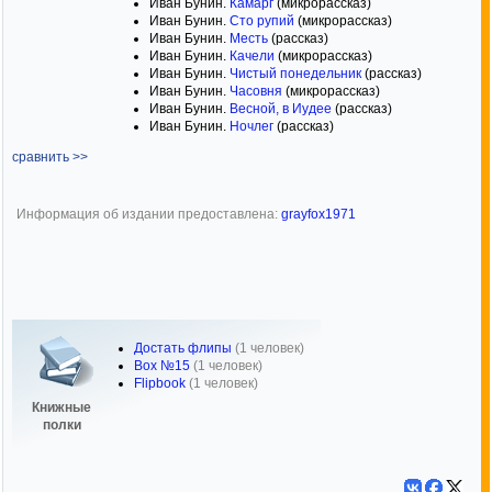
Иван Бунин.
Камарг
(микрорассказ)
Иван Бунин.
Сто рупий
(микрорассказ)
Иван Бунин.
Месть
(рассказ)
Иван Бунин.
Качели
(микрорассказ)
Иван Бунин.
Чистый понедельник
(рассказ)
Иван Бунин.
Часовня
(микрорассказ)
Иван Бунин.
Весной, в Иудее
(рассказ)
Иван Бунин.
Ночлег
(рассказ)
сравнить >>
Информация об издании предоставлена:
grayfox1971
Достать флипы
(1 человек)
Box №15
(1 человек)
Flipbook
(1 человек)
Книжные
полки