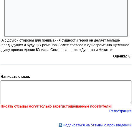
Штирлица, наши люди, которые передадут фотографии, семейные
альбомы и письма к вам Штирлица-старшего. Работа по
легендировке займёт десять дней. Менжинский».
Он вернулся домой в июне сорок шестого, через девятнадцать
лет, семь месяцев и пять дней после этой встречи с Вальтером в
Шанхае, на двенадцатом этаже отеля «Куин Мэри».
А с другой стороны для понимания сущности героя он делает больше
предыдущих и будущих романов. Более светлое и одновременно щемящее
душу произведение Юлиана Семёнова — это «Дунечка и Никита»
Оценка:
8
Написать отзыв:
Писать отзывы могут только зарегистрированные посетители!
Регистрация
Подписаться на отзывы о произведении