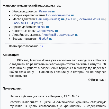
Жанрово-тематический классификатор:
Жанры/поджанры:
Реализм
Общие характеристики:
Психологическое
Место действия:
Наш мир (Земля)
(
Азия
(
Восточная Азия
)
|
Россия/СССР/Русь
)
Время действия:
20 век
Сюжетные ходы:
Спецслужбы
Линейность сюжета:
Линейный с экскурсами
Возраст читателя:
Любой
Всего проголосовало:
17
Аннотация:
1927 год. Максим Исаев уже несколько лет находится в Шанхае
с заданием по разложению белоэмигрантского движения изнутри. От
связника он узнает о разрешении вернуться в Москву, где надеется
найти свою жену — Сашеньку Гаврилину, с которой он не виделся
уже пять лет…
© Википедия
Примечание:
Первая публикация: газета «Неделя», 1973, № 17.
Рассказ выполняет в цикле «Политические хроники» связующую
функцию. В целях согласования с хронологией и содержанием