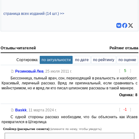
страница всех изданий (14 шт.) >>
Отзывы читателей
Рейтинг отзыва
Сортировка:
по актуальности
по дате
по рейтингу
по оценке
[
5
]
Резиновый Лев
,
25 июля 2011 г.
Бессонница, пьяный врач, сон, переходящий в реальность и наоборот.
Красивый, лиричный рассказ. Вряд ли оригинальный, если сравнивать с
мейнстримом, но и вряд ли кто писал шпионские рассказы в такой манере.
Оценка:
8
[
-1
]
Baskk
,
11 марта 2024 г.
С одной стороны рассказ необходим, что бы объяснить как Исаев
превратился в Штирлица
Спойлер (раскрытие сюжета)
(кликните по нему, чтобы увидеть)
После смерти Дзержинского Исаеву показалось, что о нем забыли. Он