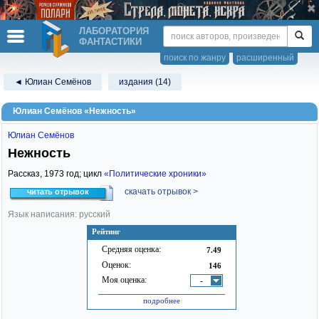
ЛАБОРАТОРИЯ
ФАНТАСТИКИ
поиск по жанру
расширенный
◄ Юлиан Семёнов
издания (14)
Юлиан Семёнов «Нежность»
Юлиан Семёнов
Нежность
Рассказ,
1973
год; цикл
«Политические хроники»
скачать отрывок >
читать отрывок
Язык написания: русский
Рейтинг
Средняя оценка:
7.49
Оценок:
146
Моя оценка:
-
подробнее