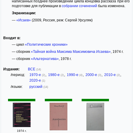
написанных позднее произведений цикла концовка рассказа при его
подготовке для публикации в
собрании сочинений
была изменена.
Экранизации:
—
«Исаев»
(2009, Россия, реж: Сергей Урсуляк)
Входит в:
— цикл
«Политические хроники»
— сборник
«Тайная война Максима Максимовича Исаева»
, 1974 г.
— сборник
«Альтернатива»
, 1978 г.
Издания:
ВСЕ
(14)
/период:
1970-е
,
1980-е
,
1990-е
,
2000-е
,
2010-е
,
(2)
(2)
(4)
(3)
(2)
2020-е
(1)
/языки:
русский
(14)
1974 г.