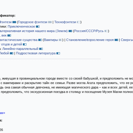
ификатор:
Фэнтези
(
Городское фэнтези
|
Технофэнтези
)
тики:
Приключенческое
льтернативная история нашего мира (Земли)
(
Россия/СССР/Русь
)
1 век
антастические существа
(
Вампиры
)
|
Становление/взросление героя
|
Сверхъе
 отцов и детей
а:
Линейно-параллельный
Любой
|
Подростковая литература
 живущая в провинциальном городе вместе со своей бабушкой, и предположить не мог
с вампирами и раскрытию тайн ее семьи. Разве могла Агата предположить, что ее 
едь она самая обычная девчонка, не имеющая магического дара – как и всех детей, е
а предположить, что экскурсионная поездка в столицу и посещение Музея Магии полно
ам»
а:
26