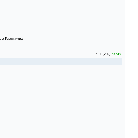
 Алла Гореликова
7.71 (292)
23 отз.