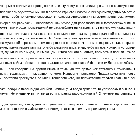
оторых я привык доверять, прочитали эту книгу и поставили достаточно высокую оцен
вполне самодостаточных, но в составе единого целого не всегда выглядящих уместно.
ит, ведет себя нелогично, созревает в половом отношении и пытается иронически юмори
скорее понравилась. Понравилась как чтиво для расслабления и мозгоотключения. Да
южет такого рода произведений не расслабляет ни на гран; а тут ничего — гладко пошл
ть заинтриговала. Оказывается, в фамильном шкафу провинциальной школьницы А
ми — косточку за косточкой. То бабушка у нее крутым магом оказывается, то пог
все мудреной. При всем этом совершенно очевидно, что роман вырос из этакого фанф
нение: имена героев книги это либо фамилии писателей, либо литературных и историч
их, Лукьяненко в мире, не имеющем ничего общего с нашим, прямо таки вопили, что вс
ализирован, как верно отмечают рецензенты на всяких разных сайтах, но принцип
ическая война, абсолютно нехарактерная для девочковой фэнтези (у Дяченко в «Скруте»
на — это совершенно другой стиль и тема. Да это прямо как «сталкер с точками»,
нными вампирами — мурашки по коже. Написано прекрасно. Правда командир посыл
м) заставил проснуться во мне Станиславского, но впечатления от этой главы все 
ать воедино первые две и выйти к финишу. И вроде даже что-то увязалось и вышло, но
нули. Чего еще чуть ли не двести страниц рассусоливать? Отличное на девятку 
 для девочек, вышедших из девочкового возраста. Ничего от книги ждать не сто
ем ее отношений с Сайрусом Снейпом, то есть с этим... Игорем Келдышем.
 г.