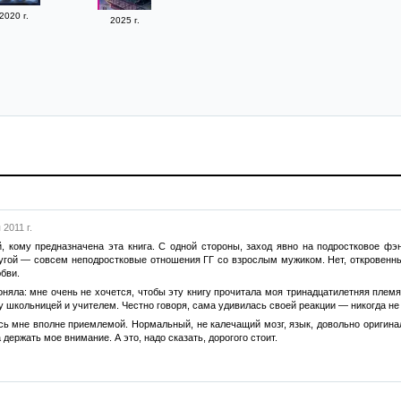
2020 г.
2025 г.
 2011 г.
, кому предназначена эта книга. С одной стороны, заход явно на подростковое фэн
угой — совсем неподростковые отношения ГГ со взрослым мужиком. Нет, откровенных
бви.
поняла: мне очень не хочется, чтобы эту книгу прочитала моя тринадцатилетняя пле
 школьницей и учителем. Честно говоря, сама удивилась своей реакции — никогда не 
сь мне вполне приемлемой. Нормальный, не калечащий мозг, язык, довольно оригина
держать мое внимание. А это, надо сказать, дорогого стоит.