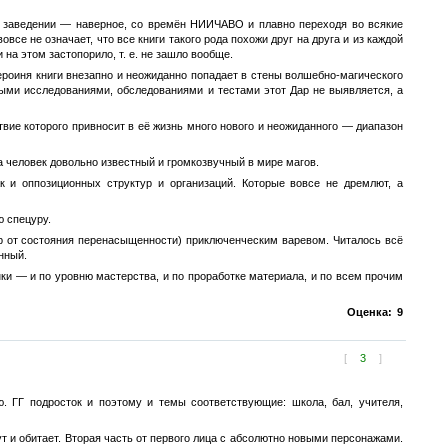
м заведении — наверное, со времён НИИЧАВО и плавно переходя во всякие
все не означает, что все книги такого рода похожи друг на друга и из каждой
 на этом застопорило, т. е. не зашло вообще.
ероиня книги внезапно и неожиданно попадает в стены волшебно-магического
ными исследованиями, обследованиями и тестами этот Дар не выявляется, а
твие которого привносит в её жизнь много нового и неожиданного — диапазон
а человек довольно известный и громкозвучный в мире магов.
к и оппозиционных структур и организаций. Которые вовсе не дремлют, а
ю спецуру.
р от состояния перенасыщенности) приключенческим варевом. Читалось всё
нный.
ки — и по уровню мастерства, и по проработке материала, и по всем прочим
Оценка:
9
[
3
]
. ГГ подросток и поэтому и темы соответствующие: школа, бал, учителя,
тут и обитает. Вторая часть от первого лица с абсолютно новыми персонажами.