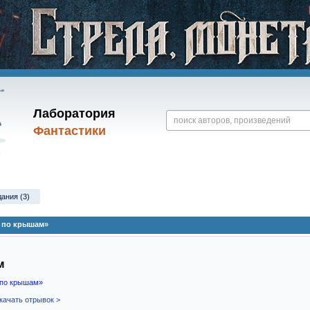
Лаборатория
Фантастики
дания (3)
и по крышам»
м
 по крышам»
качать отрывок >