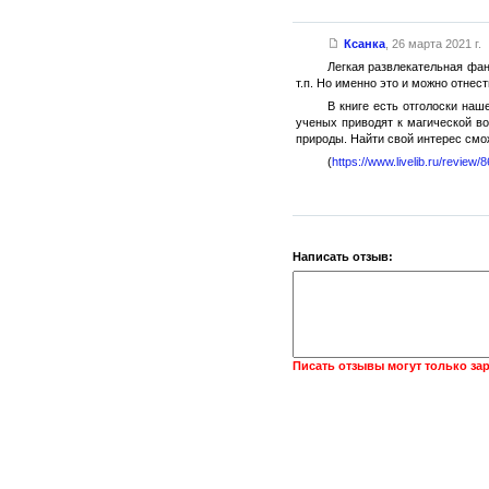
Ксанка
,
26 марта 2021 г.
Легкая развлекательная фан
т.п. Но именно это и можно отнест
В книге есть отголоски на
ученых приводят к магической во
природы. Найти свой интерес см
(
https://www.livelib.ru/revie
Написать отзыв:
Писать отзывы могут только за