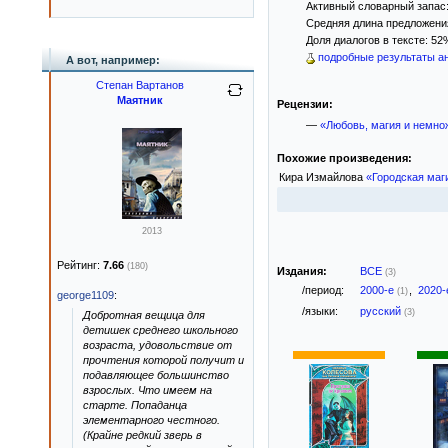
Активный словарный запас:
Средняя длина предложения
Доля диалогов в тексте: 52
подробные результаты ан
А вот, например:
Степан Вартанов
Маятник
Рецензии:
—
«Любовь, магия и немно
Похожие произведения:
Кира Измайлова
«Городская маг
2013
Рейтинг:
7.66
(180)
Издания:
ВСЕ
(3)
/период:
2000-е
,
2020
(1)
george1109
:
/языки:
русский
(3)
Добротная вещица для
детишек среднего школьного
возраста, удовольствие от
прочтения которой получит и
подавляющее большинство
взрослых. Что имеем на
старте. Попаданца
элементарного честного.
(Крайне редкий зверь в