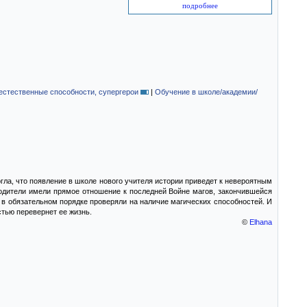
подробнее
стественные способности, супергерои
|
Обучение в школе/академии/
ла, что появление в школе нового учителя истории приведет к невероятным
родители имели прямое отношение к последней Войне магов, закончившейся
е в обязательном порядке проверяли на наличие магических способностей. И
стью перевернет ее жизнь.
©
Elhana