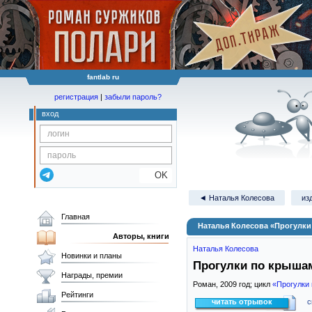
fantlab ru
регистрация
|
забыли пароль?
вход
OK
◄ Наталья Колесова
из
Главная
Наталья Колесова «Прогулк
Авторы, книги
Наталья Колесова
Новинки и планы
Прогулки по крыша
Награды, премии
Роман,
2009
год; цикл
«Прогулки
Рейтинги
читать отрывок
с