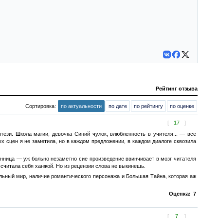
Рейтинг отзыва
Сортировка:
по актуальности
по дате
по рейтингу
по оценке
[
17
]
тези. Школа магии, девочка Синий чулок, влюбленность в учителя... — все
 сцен я не заметила, но в каждом предложении, в каждом диалоге сквозила
мянница — уж больно незаметно сие произведение ввинчивает в мозг читателя
считала себя ханжой. Но из рецензии слова не выкинешь.
льный мир, наличие романтического персонажа и Большая Тайна, которая аж
Оценка:
7
[
7
]