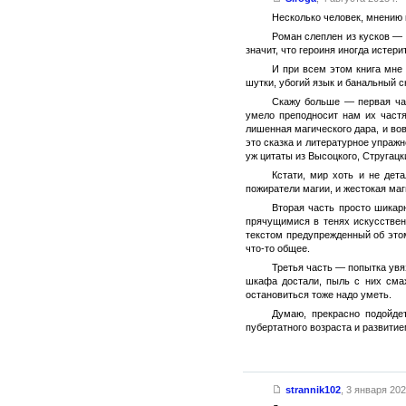
Несколько человек, мнению к
Роман слеплен из кусков — 
значит, что героиня иногда истер
И при всем этом книга мне 
шутки, убогий язык и банальный с
Скажу больше — первая час
умело преподносит нам их частя
лишенная магического дара, и во
это сказка и литературное упраж
уж цитаты из Высоцкого, Стругацк
Кстати, мир хоть и не дет
пожиратели магии, и жестокая маг
Вторая часть просто шикар
прячущимися в тенях искусстве
текстом предупрежденный об это
что-то общее.
Третья часть — попытка увяз
шкафа достали, пыль с них смах
остановиться тоже надо уметь.
Думаю, прекрасно подойдет
пубертатного возраста и развити
strannik102
,
3 января 2024