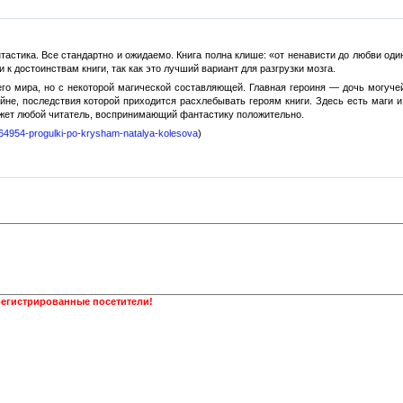
тастика. Все стандартно и ожидаемо. Книга полна клише: «от ненависти до любви оди
и к достоинствам книги, так как это лучший вариант для разгрузки мозга.
шего мира, но с некоторой магической составляющей. Главная героиня — дочь могуч
йне, последствия которой приходится расхлебывать героям книги. Здесь есть маги 
ожет любой читатель, воспринимающий фантастику положительно.
w/864954-progulki-po-krysham-natalya-kolesova
)
регистрированные посетители!