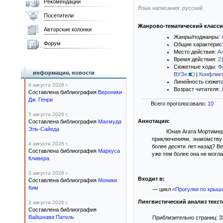
Рекомендации
Язык написания: русский
Посетители
Жанрово-тематический класс
Авторские колонки
Жанры/поджанры:
Форум
Общие характерис
Место действия:
А
Время действия:
2
Сюжетные ходы:
Ф
информация, новости
ВУЗе
|
Конфликт
Линейность сюжет
6 августа 2026 г.
Возраст читателя:
Составлена библиография
Вероники
Дж. Генри
Всего проголосовало:
10
5 августа 2026 г.
Аннотация:
Составлена библиография
Махмуда
Эль-Сайеда
Юная Агата Мортимер,
приключениям, знакомству 
4 августа 2026 г.
более десяти лет назад? В
Составлена библиография
Маркуса
уже тем более она не могл
Кливера
3 августа 2026 г.
Входит в:
Составлена библиография
Моники
Ким
— цикл
«Прогулки по крыш
Лингвистический анализ текст
2 августа 2026 г.
Составлена библиография
Вайшнави Патель
Приблизительно страниц: 3