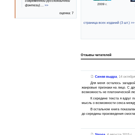
современной русскоязычной
2009 г.
фэнтези).
...
>>
оценка: 7
страница всех изданий (3 шт.) >>
Отзывы читателей
Синяя выдра
,
14 октября
Для меня осталось загадкой
жанровые признаки на лицо. С др
возможность не платонической лю
К середине текста я вдруг 
мысль о возможности секса между
В остальном книга показала
до середины произведения смогла 
Siroga
,
4 августа 2015 г.