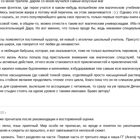
 со мною тратили. Даром со мною мучился самый искусный маг
ние фэнтези, где герои учатся в каком-нибудь волшебном или магическом учебно
юсь знатоком жанра и потому мой перечень на этом заканчивается :-) ). Однако это во
 сказать, из этого популярнейшего цикла смог прочесть только первые полторы книги и
совой тоже, в общем-то, можно отнести к таким вот магическим универсиадам. Ибо г
 носительницей Дара. Но вот именно, что только вроде бы, ведь никакими специаль
аты появляется постоянный куратор, её новый с иголочки школьный учитель. Присутс
ма широк, как говорится «от любви до ненависти».
 и любящая бабушка, которая, как оказывается, тоже не только выпекатель пирожков, 
что жизнь Агаты попала под пристальное внимание как магических спецслужб, та
 активные действия, отчего всем становится всё приключенистей и приключенистей.
 и закипел новыми бурлениями и кипениями, взбудораживая тем самым всю магическу
плотно насыщенным (до самой тонкой грани, отделяющей просто насыщенный раство
ось стойкое желание продолжить чтение этого цикла, благо пока что он не слишком дли
а для сравнения, вылезшие по ассоциации с читаемым, то сразу на ум пришли Дячен
не стыдно стоять на одном уровне с такими именами. Браво автору!
20 г.
е прочитала после рекомендации и восторженной оценки.
 легко, язык приятный. Мир особо не прописан, но вроде и понятен по умолчанию
агию и секреты из прошлого, и вот завязывается неплохой сюжет.
 хромать. Текст разделен на части. Первая часть от третьего лица и наша ГГ (Агата) 