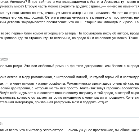
онаж Анжелика? В третьей части мы возвращаемся к Агате, а Анжелика тут мимо про
ливость мира? Вторую часть можно сократить до двух страниц — ничего не изменится
оит, тут еще можно понять, очень уж много автор на нее навалила. Но вот ее стра
аешь его как наш родной. Оттого и иногда челюсть отваливается от постоянных нам
ким деталям закрадывается впечатление, что он ГГ старше как минимум в 2 раза. Так
что это первый блин комом от хорошего автора. Но посмотрела инфу об авторе, вроде
то крипово, где-то странно, где-то нелогично, но вроде бы и не совсем уж плохо. Такое 
2020 г.
овольно редко. Это или любовный роман в фэнтези-декорациях, или боевик с очере
ория лёгкая, в меру романтичная, с интересной магией, не глупой героиней и нестанд
акт, что книгу относят к жанру ромфанта. Романтическая линия здесь очень лёгкая, 
ческий дар героини, с которым не так всё просто. Агата (так зовут героиню) абсолютн
 Ведёт себя и думает она соответственно своему возрасту и той среде, в которой вы
анность, которую оставляет автор по отношению к миру, магии и прошлому. Хочется к
ательная литература, призванная разгрузить мозг и подарить отдых.
 г.
ая из всего, что я читала у этого автора — очень уж у нее простенькое, линейное, как 