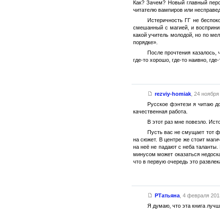
Как? Зачем? Новый главный перс
читателю вампиров или несправед
Истеричность ГГ не беспок
смешанный с магией, и восприним
какой учитель молодой, но по мел
порядке».
После прочтения казалось, 
где-то хорошо, где-то наивно, где-
rezviy-homiak
,
24 ноября 
Русское фэнтези я читаю д
качественная работа.
В этот раз мне повезло. Ист
Пусть вас не смущает тот ф
на сюжет. В центре же стоит маги
на неё не падают с неба таланты.
минусом может оказаться недосказ
что в первую очередь это развлек
РТатьяна
,
4 февраля 2013
Я думаю, что эта книга лучш