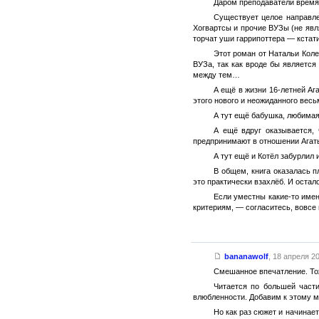
Даром преподаватели время
Существует целое направле
Хогвартсы и прочие ВУЗы (не явля
торчат уши гаррипоттера — кстати
Этот роман от Натальи Коле
ВУЗа, так как вроде бы является
между тем…
А ещё в жизни 16-летней Аг
этого нового и неожиданного весь
А тут ещё бабушка, любимая
А ещё вдруг оказывается, 
предпринимают в отношении Агаты
А тут ещё и Котёл забурлил
В общем, книга оказалась 
это практически взахлёб. И остал
Если уместны какие-то имен
критериям, — согласитесь, вовсе 
bananawolf
,
18 апреля 20
Смешанное впечатление. Тож
Читается по большей части
влюбленности. Добавим к этому м
Но как раз сюжет и начинает