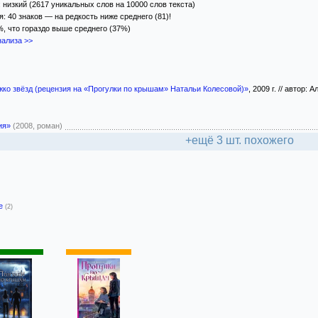
 низкий (2617 уникальных слов на 10000 слов текста)
: 40 знаков — на редкость ниже среднего (81)!
%, что гораздо выше среднего (37%)
ализа >>
жко звёзд (рецензия на «Прогулки по крышам» Натальи Колесовой)»
, 2009 г. // автор:
ия»
(2008, роман)
+ещё 3 шт. похожего
-е
(2)