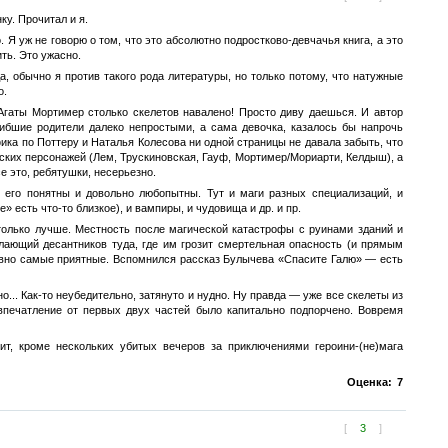
ку. Прочитал и я.
 Я уж не говорю о том, что это абсолютно подростково-девчачья книга, а это
ть. Это ужасно.
, обычно я против такого рода литературы, но только потому, что натужные
о.
гаты Мортимер столько скелетов навалено! Просто диву даешься. И автор
ибшие родители далеко непростыми, а сама девочка, казалось бы напрочь
ика по Поттеру и Наталья Колесова ни одной страницы не давала забыть, что
еских персонажей (Лем, Трускиновская, Гауф, Мортимер/Мориарти, Келдыш), а
е это, ребятушки, несерьезно.
ы его понятны и довольно любопытны. Тут и маги разных специализаций, и
 есть что-то близкое), и вампиры, и чудовища и др. и пр.
 только лучше. Местность после магической катастрофы с руинами зданий и
ающий десантников туда, где им грозит смертельная опасность (и прямым
равно самые приятные. Вспомнился рассказ Булычева «Спасите Галю» — есть
... Как-то неубедительно, затянуто и нудно. Ну правда — уже все скелеты из
впечатление от первых двух частей было капитально подпорчено. Вовремя
ит, кроме нескольких убитых вечеров за приключениями героини-(не)мага
Оценка:
7
[
3
]