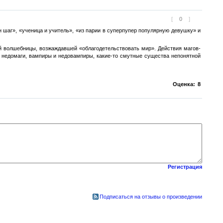
[
0
]
н шаг», «ученица и учитель», «из парии в суперпупер популярную девушку» и
ей волшебницы, возжаждавшей «облагодетельствовать мир». Действия магов-
и недомаги, вампиры и недовампиры, какие-то смутные существа непонятной
Оценка:
8
Регистрация
Подписаться на отзывы о произведении