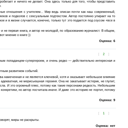
бегает и ничего не делает. Она здесь только для того, чтобы представить
.
нные отношения с учителем... Мир ведь описан почти как наш современный,
еков и подколов с сексуальным подтекстом. Автор постоянно упирает на то
ое и в жизни случается, конечно, только тут это подается под соусом «все в
 и не первая книга, и автор не молодой, по образованию журналист. В общем,
вот мнение о книге ))
Оценка:
6
[
2
]
дным попаданцем-супергероем, и очень редко — действительно интересная и
артным развитием событий.
едва намеченная и не является ключевой, хотя и оказывает небольшое влияние
о адекватная, не мерисьюшная героиня. Она не закатывает истерик, не глупит,
росла. И это огромный плюс, потому как такие персонажи редкость. Небольшим
онкретики, но автор посчитала иначе. И даже это историю не портит, потому
Оценка:
9
[
1
]
говорят, миры не раскрыты.
Оценка:
нет