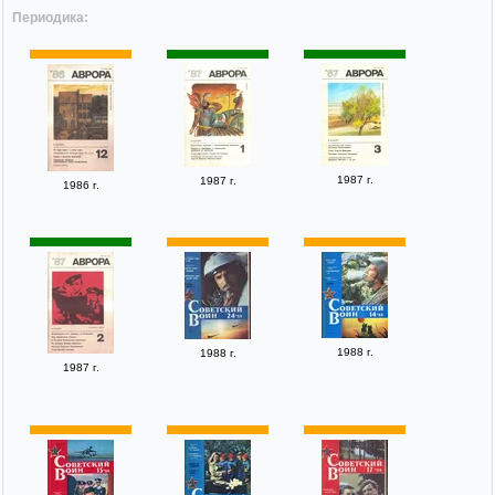
Периодика:
1987 г.
1987 г.
1986 г.
1988 г.
1988 г.
1987 г.