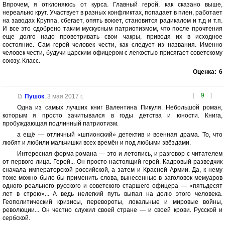
Впрочем, я отклоняюсь от курса. Главный герой, как сказано выше,
нереально крут. Участвует в разных конфликтах, попадает в плен, работает
на заводах Круппа, сбегает, опять воюет, становится радикалом и т.д и т.п.
И все это сдобрено таким мускусным патриотизмом, что после прочтения
еще долго надо проветривать свои чакры, приводя их в исходное
состояние. Сам герой человек чести, как следует из названия. Именно
человек чести, будучи царским офицером с легкостью присягает советскому
союзу. Класс.
Оценка:
6
[
9
]
Пушок
,
3 мая 2017 г.
Одна из самых лучших книг Валентина Пикуля. Небольшой роман,
которым я просто зачитывался в годы детства и юности. Книга,
пробуждающая подлинный патриотизм.
а ещё — отличный «шпионский» детектив и военная драма. То, что
любят и любили мальчишки всех времён и под любыми звёздами.
Интересная форма романа — это и летопись, и разговор с читателем
от первого лица. Герой... Он просто настоящий герой. Кадровый разведчик
сначала императорской российской, а затем и Красной Армии. Да, к нему
тоже можно было бы применить слова, вынесенные в заголовок мемуаров
одного реального русского и советского старшего офицера — «пятьдесят
лет в строю»... А ведь нелегкий путь выпал на долю этого человека.
Геополитический кризисы, перевороты, локальные и мировые войны,
революции... Он честно служил своей стране — и своей крови. Русской и
сербской.