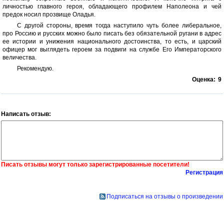
личностью главного героя, обладающего профилем Наполеона и чей
предок носил прозвище Оладья.
С другой стороны, время тогда наступило чуть более либеральное,
про Россию и русских можно было писать без обязательной ругани в адрес
ее истории и унижения национального достоинства, то есть, и царский
офицер мог выглядеть героем за подвиги на службе Его Императорского
величества.
Рекомендую.
Оценка:
9
Написать отзыв:
Писать отзывы могут только зарегистрированные посетители!
Регистрация
Подписаться на отзывы о произведении