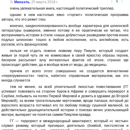
[
6
]
Михаэль
,
25 марта 2018 г.
очень увлекательная книга, настоящий политический триллер.
однако в нем настолько явно «торчит» политическая программа
автора, что это режет глаз.
конечно, заидеологизированность вообще характерна для шпионской
литературы (наверное, именно потому я ее практически не читаю, что
воспринимать истории в стиле «наши доблестные разведчики против ихних
подлых шпионов» тошно в любом исполнении, хоть английском, хоть
русском, хоть французском).
нельзя не отдать ложное ловкому перу Пикуля, который создает
живые (и порой чуть ли не комиксовые в своей яркости) образы героев,
бисером рассыпает кучу интересных фактов об эпохе, странах где
происходит действие, да и вообще всем от моды, до медицины.
причем от всего этого совершенно не создается впечатление
«перегруженности» текста, набитого справочным материалом, как это
иногда случается.
тем не менее, за всей упоительной лихостью повествования (ГГ
успевает повоевать на стороне буров в Африке и совершить переворот в
Сербии, побывать на полях Первой Мировой и дожить в здравии до Второй
Мировой), за всеми трогательными черточками, вроде папаши, который до
взрослого возраста потчевал его по любому поводу сушеной малиной, за
действительно душещипательной истории о поисках вечно ускользающей
матери, выпирает не понятая самим Пикулем правда.
ГГ — террорист и международный авантюрист, который «с честью»
служил режиму, который презирал, деятельно (бомбой, пистолетом и