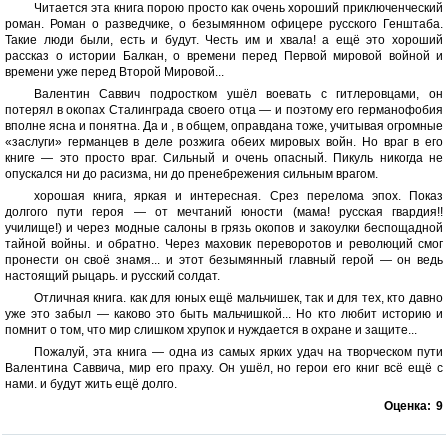
Читается эта книга порою просто как очень хороший приключенческий
роман. Роман о разведчике, о безымянном офицере русского Генштаба.
Такие люди были, есть и будут. Честь им и хвала! а ещё это хороший
рассказ о истории Балкан, о времени перед Первой мировой войной и
времени уже перед Второй Мировой...
Валентин Саввич подростком ушёл воевать с гитлеровцами, он
потерял в окопах Сталинграда своего отца — и поэтому его германофобия
вполне ясна и понятна. Да и , в общем, оправдана тоже, учитывая огромные
«заслуги» германцев в деле розжига обеих мировых войн. Но враг в его
книге — это просто враг. Сильный и очень опасный. Пикуль никогда не
опускался ни до расизма, ни до пренебрежения сильным врагом.
хорошая книга, яркая и интересная. Срез перелома эпох. Показ
долгого пути героя — от мечтаний юности (мама! русская гвардия!!
училище!) и через модные салоны в грязь окопов и закоулки беспощадной
тайной войны. и обратно. Через маховик переворотов и революций смог
пронести он своё знамя... и этот безымянный главный герой — он ведь
настоящий рыцарь. и русский солдат.
Отличная книга. как для юных ещё мальчишек, так и для тех, кто давно
уже это забыл — каково это быть мальчишкой... Но кто любит историю и
помнит о том, что мир слишком хрупок и нуждается в охране и защите...
Пожалуй, эта книга — одна из самых ярких удач на творческом пути
Валентина Саввича, мир его праху. Он ушёл, но герои его книг всё ещё с
нами. и будут жить ещё долго.
Оценка:
9