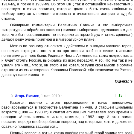
1914-му, а позже к 1939-му. Об этом Он ( так и оставшийся неизвестным )
повествует в своих записках, которые должны быть очень любопытны
любому, кому хоть немного интересна отечественная история и судьба
страны.
Обширные комментарии Валентина Саввича и его выборочная
литературная обработка записок ( именно выборочная, сделанная им для
того, что бы повествование не потеряло авторский дух и стиль хроники )
делают книгу очень приятной и в литературном плане.
Можно по разному относится к действиям и выводам главного героя,
но нельзя отрицать того, что на протяжении всей его жизни, главными
понятиями для него были: Родина и Честь. А именно на таких людях стояла
и будет стоять Россия, выбираясь из всех передряг. А то, что мы так и не
узнали его имя... Что ж, он этого и не хотел, озвучив свои мысли в романе
отрывком из стихотворения Каролины Павловой: «Да возвеличится Россия,
да сгинут наши имена...»
Оценка:
9
[
13
]
Игорь Екимов
,
1 мая 2019 г.
Кажется, именно с этого произведения я начал понемножку
разочаровываться в творчестве Валентина Пикуля. В старшем школьном
возрасте (1990 — 1993 гг.) я считал его лучшим писателем всех времён и
народов. «Честь имею» я читал, кажется, в 1992 году. И этот роман
поставил передо мной серьёзные вопросы, над которыми, хоть и далеко не
сразу, но пришлось задуматься...
Первый вопрос: а вот на хрена вообще главный герой занимался всей