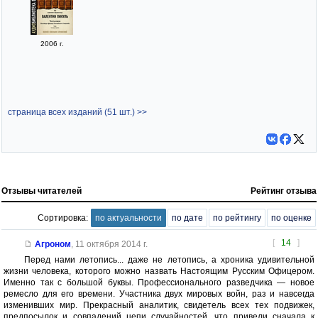
2006 г.
страница всех изданий (51 шт.) >>
Отзывы читателей
Рейтинг отзыва
Сортировка:
по актуальности
по дате
по рейтингу
по оценке
[
14
]
Агроном
,
11 октября 2014 г.
Перед нами летопись... даже не летопись, а хроника удивительной
жизни человека, которого можно назвать Настоящим Русским Офицером.
Именно так с большой буквы. Профессионального разведчика — новое
ремесло для его времени. Участника двух мировых войн, раз и навсегда
изменивших мир. Прекрасный аналитик, свидетель всех тех подвижек,
предпосылок и совпадений цепи случайностей, что привели сначала к