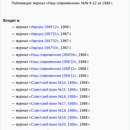
Публикация: журнал «Наш современник» №№ 9-12 за 1988 г.
Входит в:
— журнал
«Аврора 1986'12»
, 1986 г.
— журнал
«Аврора 1987'01»
, 1987 г.
— журнал
«Аврора 1987'02»
, 1987 г.
— журнал
«Аврора 1987'03»
, 1987 г.
— журнал
«Наш современник 1988'09»
, 1988 г.
— журнал
«Наш современник 1988'10»
, 1988 г.
— журнал
«Наш современник 1988'11»
, 1988 г.
— журнал
«Наш современник 1988'12»
, 1988 г.
— журнал
«Советский воин №14, 1988»
, 1988 г.
— журнал
«Советский воин №15, 1988»
, 1988 г.
— журнал
«Советский воин №16, 1988»
, 1988 г.
— журнал
«Советский воин №17, 1988»
, 1988 г.
— журнал
«Советский воин №18, 1988»
, 1988 г.
— журнал
«Советский воин №19, 1988»
, 1988 г.
— журнал
«Советский воин №20, 1988»
, 1988 г.