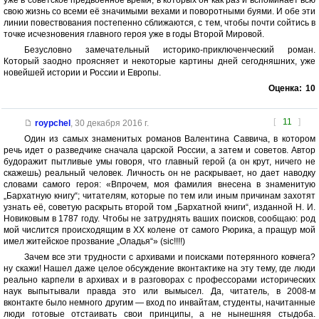
уже в советское предвоенное время, в которых он как раз и вспоминает всю
свою жизнь со всеми её значимыми вехами и поворотными буями. И обе эти
линии повествования постепенно сближаются, с тем, чтобы почти сойтись в
точке исчезновения главного героя уже в годы Второй Мировой.
Безусловно замечательный историко-приключенческий роман.
Который заодно проясняет и некоторые картины дней сегодняшних, уже
новейшей истории и России и Европы.
Оценка:
10
[
11
]
roypchel
,
30 декабря 2016 г.
Один из самых знаменитых романов Валентина Саввича, в котором
речь идет о разведчике сначала царской России, а затем и советов. Автор
будоражит пытливые умы говоря, что главный герой (а он крут, ничего не
скажешь) реальный человек. Личность он не раскрывает, но дает наводку
словами самого героя: «Впрочем, моя фамилия внесена в знаменитую
„Бархатную книгу“; читателям, которые по тем или иным причинам захотят
узнать её, советую раскрыть второй том „Бархатной книги“, изданной Н. И.
Новиковым в 1787 году. Чтобы не затруднять ваших поисков, сообщаю: род
мой числится происходящим в XX колене от самого Рюрика, а пращур мой
имел житейское прозвание „Оладья“» (sic!!!!)
Зачем все эти трудности с архивами и поисками потерянного ковчега?
ну скажи! Нашел даже целое обсуждение вконтактике на эту тему, где люди
реально карпели в архивах и в разговорах с профессорами исторических
наук выпытывали правда это или вымысел. Да, читатель, в 2008-м
вконтакте было немного другим — вход по инвайтам, студенты, начитанные
люди готовые отстаивать свои принципы, а не нынешняя стыдоба.