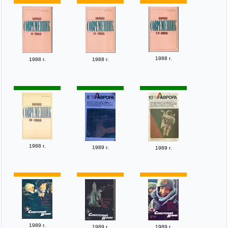
1988 г.
1988 г.
1988 г.
1988 г.
1989 г.
1989 г.
1989 г.
1989 г.
1989 г.