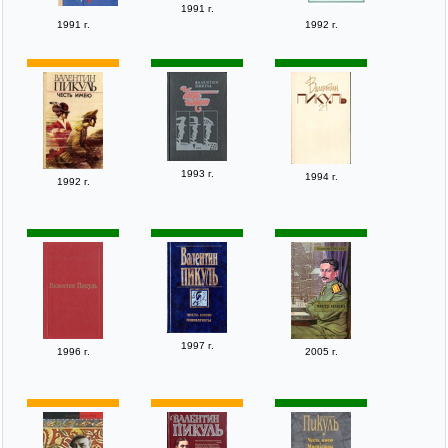
1991 г.
1991 г.
1992 г.
1993 г.
1994 г.
1992 г.
1997 г.
1996 г.
2005 г.