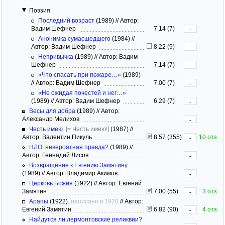
Поэзия
Последний возраст
(1989)
//
Автор:
Вадим Шефнер
7.14 (7)
-
Анонимка сумасшедшего
(1984)
//
Автор: Вадим Шефнер
8.22 (9)
-
Непривычка
(1989)
//
Автор: Вадим
Шефнер
7.14 (7)
-
«Что спасать при пожаре…»
(1989)
//
Автор: Вадим Шефнер
7.00 (7)
-
«Не ожидая почестей и нег…»
(1989)
//
Автор: Вадим Шефнер
6.29 (7)
-
Весы для добра
(1989)
//
Автор:
Александр Мелихов
-
Честь имею
[= Честь имею!]
(1987)
//
Автор: Валентин Пикуль
8.57 (355)
10 отз.
-
НЛО: невероятная правда?
(1989)
//
Автор: Геннадий Лисов
-
Возвращение к Евгению Замятину
(1989)
//
Автор: Владимир Акимов
-
Церковь Божия
(1922)
//
Автор: Евгений
Замятин
7.00 (55)
3 отз.
-
Арапы
(1922)
, написано в 1920
//
Автор:
Евгений Замятин
6.82 (90)
4 отз.
-
Найдутся ли лермонтовские реликвии?