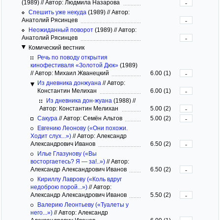
(1989)
//
Автор: Людмила Назарова
-
Спешить уже некуда
(1989)
//
Автор:
Анатолий Рясинцев
-
Неожиданный поворот
(1989)
//
Автор:
Анатолий Рясинцев
-
Комический вестник
Речь по поводу открытия
кинофестиваля «Золотой Дюк»
(1989)
//
Автор: Михаил Жванецкий
6.00 (1)
-
Из дневника донжуана
//
Автор:
Константин Мелихан
6.00 (1)
-
Из дневника дон-жуана
(1988)
//
Автор: Константин Мелихан
5.00 (2)
-
Сакура
//
Автор: Семён Альтов
5.00 (2)
-
Евгению Леонову («Они похожи.
Ходит слух...»)
//
Автор: Александр
Александрович Иванов
6.50 (2)
-
Илье Глазунову («Вы
восторгаетесь? Я — за!..»)
//
Автор:
Александр Александрович Иванов
6.50 (2)
-
Кириллу Лаврову («Коль вдруг
недоброю порой...»)
//
Автор:
Александр Александрович Иванов
5.50 (2)
-
Валерию Леонтьеву («Туалеты у
него...»)
//
Автор: Александр