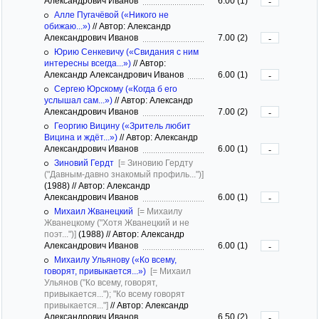
Александрович Иванов
6.00 (1)
-
Алле Пугачёвой («Никого не
обижаю...»)
//
Автор: Александр
Александрович Иванов
7.00 (2)
-
Юрию Сенкевичу («Свидания с ним
интересны всегда...»)
//
Автор:
Александр Александрович Иванов
6.00 (1)
-
Сергею Юрскому («Когда б его
услышал сам...»)
//
Автор: Александр
Александрович Иванов
7.00 (2)
-
Георгию Вицину («Зритель любит
Вицина и ждёт...»)
//
Автор: Александр
Александрович Иванов
6.00 (1)
-
Зиновий Гердт
[= Зиновию Гердту
("Давным-давно знакомый профиль...")]
(1988)
//
Автор: Александр
Александрович Иванов
6.00 (1)
-
Михаил Жванецкий
[= Михаилу
Жванецкому ("Хотя Жванецкий и не
поэт...")]
(1988)
//
Автор: Александр
Александрович Иванов
6.00 (1)
-
Михаилу Ульянову («Ко всему,
говорят, привыкается...»)
[= Михаил
Ульянов ("Ко всему, говорят,
привыкается..."); "Ко всему говорят
привыкается..."]
//
Автор: Александр
Александрович Иванов
6.50 (2)
-