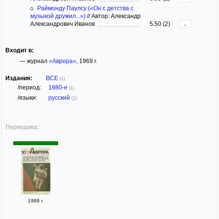
Раймонду Паулсу («Он с детства с
музыкой дружил...»)
//
Автор: Александр
Александрович Иванов
5.50 (2)
-
Входит в:
— журнал
«Аврора»
, 1969 г.
Издания:
ВСЕ
(1)
/период:
1980-е
(1)
/языки:
русский
(1)
Периодика:
1989 г.