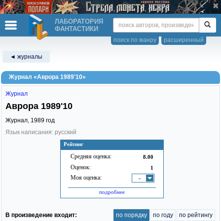
ЛАБОРАТОРИЯ
ФАНТАСТИКИ
поиск по жанру
расширенный
◄ журналы
Журнал «Аврора 1989'10»
Журнал
Аврора 1989'10
Журнал,
1989
год
Язык написания: русский
Рейтинг
Средняя оценка:
8.00
Оценок:
1
Моя оценка:
-
подробнее
В произведение входит:
по порядку
по году
по рейтингу