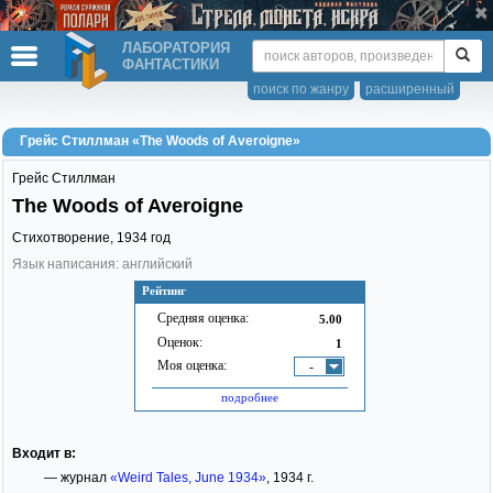
ЛАБОРАТОРИЯ
ФАНТАСТИКИ
поиск по жанру
расширенный
Грейс Стиллман «The Woods of Averoigne»
Грейс Стиллман
The Woods of Averoigne
Стихотворение,
1934
год
Язык написания: английский
Рейтинг
Средняя оценка:
5.00
Оценок:
1
Моя оценка:
-
подробнее
Входит в:
— журнал
«Weird Tales, June 1934»
, 1934 г.