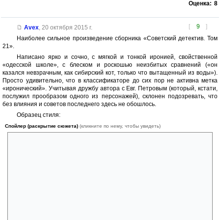
Оценка:
8
[
9
]
Avex
,
20 октября 2015 г.
Наиболее сильное произведение сборника «Советский детектив. Том
21».
Написано ярко и сочно, с мягкой и тонкой иронией, свойственной
«одесской школе», с блеском и роскошью неизбитых сравнений («он
казался невзрачным, как сибирский кот, только что вытащенный из воды»).
Просто удивительно, что в классификаторе до сих пор не активна метка
«иронический». Учитывая дружбу автора с Евг. Петровым (который, кстати,
послужил прообразом одного из персонажей), склонен подозревать, что
без влияния и советов последнего здесь не обошлось.
Образец стиля:
Спойлер (раскрытие сюжета)
(кликните по нему, чтобы увидеть)
«Чтобы перейти из зоны в зону, одесситы, продолжавшие жить
мирной гражданской жизнью, задирали ноги и переступали через
веревочки, стараясь лишь не попадать под дула орудий, которые
могли начать стрелять в любую минуту. Однажды и Володин отец,
покидая деникинскую зону, занес ногу над шпагатом, чтобы
перешагнуть через него. Но, будучи человеком немолодым и
неловким, он зацепился за веревочку каблуком и оборвал
государственную границу. Стоявший поблизости молодой безусый
офицер с тонким интеллигентным лицом не сказал ни слова, но,
сунув папироску в зубы, размахнулся и ударил Володиного отца по
лицу. Это была первая оплеуха, полученная доцентом медицинского