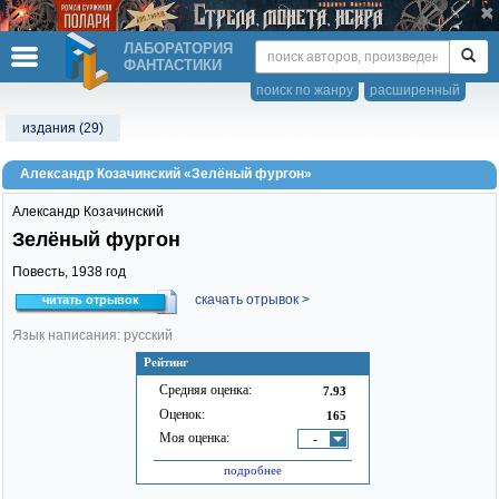
ЛАБОРАТОРИЯ
ФАНТАСТИКИ
поиск по жанру
расширенный
издания (29)
Александр Козачинский «Зелёный фургон»
Александр Козачинский
Зелёный фургон
Повесть,
1938
год
скачать отрывок >
читать отрывок
Язык написания: русский
Рейтинг
Средняя оценка:
7.93
Оценок:
165
Моя оценка:
-
подробнее