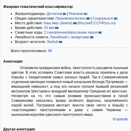
Жанрово-тематический классификатор:
Жанры/поджанры:
Детектив
|
Реализм
Общие характеристики:
Приключенческое
|
Социальное
Место действия:
Наш мир (Земля)
(
Россия/СССР/Русь
)
Время действия:
20 век
Сюжетные ходы:
Становление/взросление героя
Линейность сюжета:
Линейный с экскурсами
Возраст читателя:
Любой
Всего проголосовало:
36
Аннотация:
Отгремела гражданская война, преступность расцвела пышным
цветом. В этих условиях Советская власть решила привлечь к делу
борьбы с бандитизмом самых разных людей. Так в Севериновском
отделении милиции появился новый начальник Володя Патрикеев —
вчерашний гимназист, а под его начало попали бывший рязанский
метранпаж Шестаков и младший милиционер Грищенко из крестьян.
Несмотря на то, что самым громким происшествием в тихой
Севериновке оказалась кража зелёного фургона, запряжённого
парой коней, Патрикеев мечтает внести свою лепту в борьбу с
«настоящими» преступниками и даже с самим Червнем —
нынешним королём одесского преступного мира.
©
lammik
Другая аннотация: