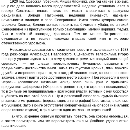
1920 год, Одесская губерния. Мишки Япончика уже год как нет в живых,
но у его дела нашлась масса продолжателей. Недавно установившаяся в
городе Советская власть никак не может справиться с разгулом
бандитизма. Володя Патрикеев, недавний гимназист, назначен
начальником милиции в село Севериновка. Имея своим кумиром самого
Шерлока Холмса, Володя мечтает ловить налётчиков и убийц, но в тихой
Севериновке из преступников только самогонщики, мелкий воришка Федька
Бык и залётный конокрад Красавчик. Тем не менее Патрикеев не
отчаивается и не теряет надежды вписать своё имя в историю
отечественного угрозыска.
Невозможно удержаться от сравнения повести и экранизации от 1983
года режиссёра Александра Павловского. Сценаристу телефильма Игорю
Шевцову удалось сделать то, к чему должен стремиться каждый настоящий
сценарист — не следуя первоисточнику буквально, расширить и
преумножить достоинства книги. Такие как грустная ирония, гимн мужской
дружбе и искренняя вера в то, что каждый человек, если, конечно, он этого
захочет, сможет найти себе достойное место в жизни. При этом если в книге
Червень (славянское название июня) всего лишь урка с привычкой
придумывать афоризмы («Хорошо стреляет тот, кто стреляет последним»),
то в фильме он принципиальный враг новой власти, готовый с ней бороться
и убивать во имя этой борьбы. Ну и различной оказалась судьба бывшего
рязанского метранпажа (верстальщик в типографии) Шестакова, в фильме
его убивают. Зато в книге отсутствует колоритнейший начоперот (начальник
оперативного отдела), в фильме это один из главных персонажей.
Так что, искренне советую прочитать повесть, она совсем небольшая,
а затем посмотреть или же пересмотреть фильм. Двойное удовольствие
гарантировано.