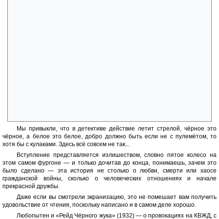
факультета Новороссийского университета за всю его
пятидесятилетнюю жизнь.
Почти ослепленный, прижимая ладонь к горящей щеке, держась
другой рукой за стену, он побрел, согнувшись, к Дерибасовской и
здесь, наткнувшись на другую веревочку, оборвал и ее. Молодой
безусый петлюровский офицер с довольно интеллигентным лицом
развернулся и ударил нарушителя по лицу. Это была уже вторая
затрещина, полученная доцентом на исходе этой несчастной минуты
его жизни. Когда-то он считал себя левым октябристом, почти
кадетом; он заметно полевел после того, как познакомился с
четырнадцатью или восемнадцатью властями, побывавшими в
Одессе; но, получив эти две оплеухи, он качнулся влево так сильно,
что оказался как раз на позициях своего радикального друга
Цинципера и сына Володи.»
Мы привыкли, что в детективе действие летит стрелой, чёрное это
чёрное, а белое это белое, добро должно быть если не с пулемётом, то
хотя бы с кулаками. Здесь всё совсем не так...
Вступление представляется излишеством, словно пятое колесо на
этом самом фургоне — и только дочитав до конца, понимаешь, зачем это
было сделано — эта история не столько о любви, смерти или хаосе
гражданской войны, сколько о человеческих отношениях и начале
прекрасной дружбы.
Даже если вы смотрели экранизацию, это не помешает вам получить
удовольствие от чтения, поскольку написано и в самом деле хорошо.
Любопытен и «Рейд Чёрного жука» (1932) — о провокациях на КВЖД, с