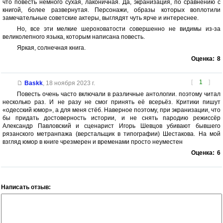
что повесть немного сухая, лаконичная. Да, экранизация, по сравнению с
книгой, более развернутая. Персонажи, образы которых воплотили
замечательные советские актеры, выглядят чуть ярче и интереснее.
Но, все эти мелкие шероховатости совершенно не видимы из-за
великолепного языка, которым написана повесть.
Яркая, солнечная книга.
Оценка:
8
[
1
]
Baskk
,
18 ноября 2023 г.
Повесть очень часто включали в различные антологии. поэтому читал
несколько раз. И не разу не смог принять её всерьёз. Критики пишут
«одесский юмор», а для меня стёб. Наверное поэтому, при экранизации, что
бы придать достоверность истории, и не снять пародию режиссёр
Александр Павловский и сценарист Игорь Шевцов убивают бывшего
рязанского метранпажа (верстальщик в типографии) Шестакова. На мой
взгляд юмор в книге чрезмерен и временами просто неуместен
Оценка:
6
Написать отзыв: