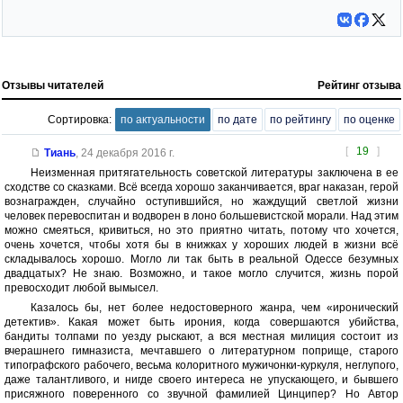
Отзывы читателей
Рейтинг отзыва
Сортировка:
по актуальности
по дате
по рейтингу
по оценке
[
19
]
Тиань
,
24 декабря 2016 г.
Неизменная притягательность советской литературы заключена в ее
сходстве со сказками. Всё всегда хорошо заканчивается, враг наказан, герой
вознагражден, случайно оступившийся, но жаждущий светлой жизни
человек перевоспитан и водворен в лоно большевистской морали. Над этим
можно смеяться, кривиться, но это приятно читать, потому что хочется,
очень хочется, чтобы хотя бы в книжках у хороших людей в жизни всё
складывалось хорошо. Могло ли так быть в реальной Одессе безумных
двадцатых? Не знаю. Возможно, и такое могло случится, жизнь порой
превосходит любой вымысел.
Казалось бы, нет более недостоверного жанра, чем «иронический
детектив». Какая может быть ирония, когда совершаются убийства,
бандиты толпами по уезду рыскают, а вся местная милиция состоит из
вчерашнего гимназиста, мечтавшего о литературном поприще, старого
типографского рабочего, весьма колоритного мужичонки-куркуля, неглупого,
даже талантливого, и нигде своего интереса не упускающего, и бывшего
присяжного поверенного со звучной фамилией Цинципер? Но Автор