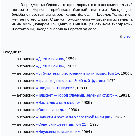
В предместье Одессы, которое держит в страхе криминальный
авторитет Червень, прибывает бывший гимназист Володя для
борьбы с преступным миром. Кумир Володи — Шерлок Холмс, и он
мечтает о его славе. С двумя помощниками — местным жителем, а
ныне милиционером Грищенко и бывшим работником типографии
Шестаковым, Володя энергично берется за дело...
©
Bizon
Входит в:
— антологию
«Днем и ночью»
, 1959 г.
— антологию
«Днем и ночью»
, 1962 г.
— антологию
«Библиотека приключений в пяти томах. Том 1»
, 1966 г.
— антологию
«Красные дьяволята. Зелёный фургон»
, 1975 г.
— антологию
«Поединок. Выпуск 6»
, 1980 г.
— антологию
«Ташкент — город хлебный. Зелёный фургон»
, 1983 г.
— антологию
«Нас водила молодость»
, 1986 г.
— антологию
«Огненные годы»
, 1986 г.
— антологию
«Повести и рассказы о советской милиции»
, 1987 г.
— антологию
«Советский детектив. Том 21»
, 1990 г.
— антологию
«Неуловимые мстители»
, 1994 г.