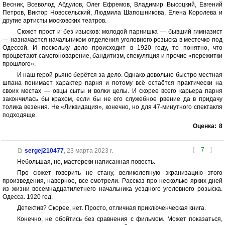
Весник, Всеволод Абдулов, Олег Ефремов, Владимир Высоцкий, Евгений
Петров, Виктор Новосельский, Людмила Шапошникова, Елена Королева и
другие артисты московских театров.
Сюжет прост и без изысков: молодой парнишка — бывший гимназист
— назначается начальником отделения уголовного розыска в местечко под
Одессой. И поскольку дело происходит в 1920 году, то понятно, что
процветают самогоноварение, бандитизм, спекуляция и прочие «пережитки
прошлого».
И наш герой рьяно берётся за дело. Однако довольно быстро местная
шпана понимает характер парня и потому всё остаётся практически на
своих местах — овцы сыты и волки целы. И скорее всего карьера парня
закончилась бы крахом, если бы не его служебное рвение да в придачу
толика везения. Не «Ликвидация», конечно, но для 47-минутного спектакля
подходяще.
Оценка:
8
[
7
]
sergej210477
,
23 марта 2023 г.
Небольшая, но, мастерски написанная повесть.
Про сюжет говорить не стану, великолепную экранизацию этого
произведения, наверное, все смотрели. Рассказ про несколько ярких дней
из жизни восемнадцатилетнего начальника уездного уголовного розыска.
Одесса. 1920 год.
Детектив? Скорее, нет. Просто, отличная приключенческая книга.
Конечно, не обойтись без сравнения с фильмом. Может показаться,