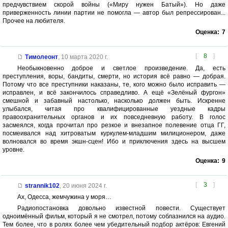
предчувствием скорой войны («Миру нужен Батый»). Но даже
приверженность линии партии не помогла — автор был репрессирован...
Прочее на любителя.
Оценка:
7
[
8
]
Тимолеонт
,
10 марта 2020 г.
Необыкновенно доброе и светлое произведение. Да, есть
преступления, воры, бандиты, смерти, но история всё равно — добрая.
Потому что все преступники наказаны, те, кого можно было исправить —
исправлен, и всё закончилось справедливо. А ещё «Зелёный фургон»
смешной и забавный настолько, насколько должен быть. Искренне
улыбался, читая про квалифицированные уездные кадры
правоохранительных органов и их повседневную работу. В голос
засмеялся, когда прочитал про резкое и внезапное полевение отца ГГ,
посмеивался над хитроватым куркулем-младшим милиционером, даже
волновался во время экшн-сцен! Ибо и приключения здесь на высшем
уровне.
Оценка:
9
[
3
]
strannik102
,
20 июня 2024 г.
Ах, Одесса, жемчужина у моря…
Радиопостановка довольно известной повести. Существует
одноимённый фильм, который я не смотрел, потому соблазнился на аудио.
Тем более, что в ролях более чем убедительный подбор актёров: Евгений