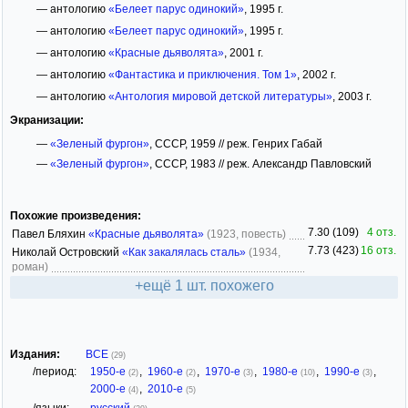
— антологию
«Белеет парус одинокий»
, 1995 г.
— антологию
«Белеет парус одинокий»
, 1995 г.
— антологию
«Красные дьяволята»
, 2001 г.
— антологию
«Фантастика и приключения. Том 1»
, 2002 г.
— антологию
«Антология мировой детской литературы»
, 2003 г.
Экранизации:
—
«Зеленый фургон»
, СССР, 1959 // реж. Генрих Габай
—
«Зеленый фургон»
, СССР, 1983 // реж. Александр Павловский
Похожие произведения:
7.30 (109)
4 отз.
Павел Бляхин
«Красные дьяволята»
(1923, повесть)
7.73 (423)
16 отз.
Николай Островский
«Как закалялась сталь»
(1934,
роман)
+ещё 1 шт. похожего
Издания:
ВСЕ
(29)
/период:
1950-е
,
1960-е
,
1970-е
,
1980-е
,
1990-е
,
(2)
(2)
(3)
(10)
(3)
2000-е
,
2010-е
(4)
(5)