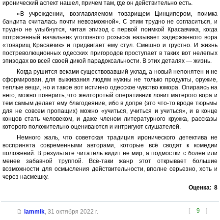
иронический аспект нашел, причем там, где он действительно есть.
«В учреждении, возглавляемом товарищем Цинципером, поимка
бандита считалась почти невозможной». С этим трудно не согласиться, и
трудно не улыбнутся, читая эпизод с первой поимкой Красавчика, когда
потрясенный начальник уголовного розыска называет задержанного вора
«товарищ Красавчик» и придвигает ему стул. Смешно и грустно. И жизнь
постреволюционных одесских пригородов проступает в таких вот нелепых
эпизодах во всей своей дикой парадоксальности. В этих деталях — жизнь.
Когда рушится веками существовавший уклад, а новый непонятен и не
сформирован, для выживания людям нужны не только продукты, оружие,
теплые вещи, но и такое вот истинно одесское чувство юмора. Опираясь на
него, можно поверить, что желторотый оперативник ловит матерого вора и
тем самым делает ему благодеяние, ибо в допре (это что-то вроде тюрьмы
для не совсем пропащих) можно «учиться, учиться и учиться», и в конце
концов стать человеком, и даже членом литературного кружка, рассказы
которого положительно оцениваются и интригуют слушателей.
Немного жаль, что советская традиция иронического детектива не
воспринята современными авторами, которые всё сводят к комедии
положений. В результате читатель видит не мир, а подмостки с более или
менее забавной труппой. Всё-таки жанр этот открывает большие
возможности для осмысления действительности, вполне серьезно, хоть и
через насмешку.
Оценка:
8
[
9
]
lammik
,
31 октября 2022 г.