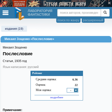
ЛАБОРАТОРИЯ
ФАНТАСТИКИ
поиск по жанру
расширенный
издания (19)
Михаил Зощенко «Послесловие»
Михаил Зощенко
Послесловие
Статья,
1935
год
Язык написания: русский
Рейтинг
Средняя оценка:
6.36
Оценок:
22
Моя оценка:
-
подробнее
Примечание: