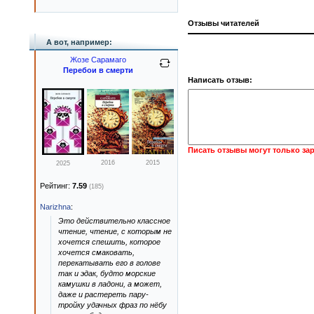
Отзывы читателей
А вот, например:
Жозе Сарамаго
Перебои в смерти
Написать отзыв:
Писать отзывы могут только за
2016
2015
2025
Рейтинг:
7.59
(185)
Narizhna
:
Это действительно классное
чтение, чтение, с которым не
хочется спешить, которое
хочется смаковать,
перекатывать его в голове
так и эдак, будто морские
камушки в ладони, а может,
даже и растереть пару-
тройку удачных фраз по нёбу