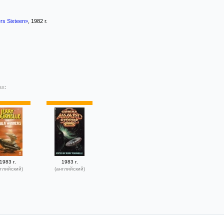
rs Sixteen»
, 1982 г.
ах:
1983 г.
1983 г.
глийский)
(английский)