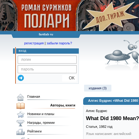
fantlab ru
регистрация
|
забыли пароль?
вход
OK
издания (3)
Главная
Алгис Будрис «What Did 1980
Авторы, книги
Алгис Будрис
Новинки и планы
What Did 1980 Mean?
Награды, премии
Статья,
1982
год
Рейтинги
Язык написания: английский