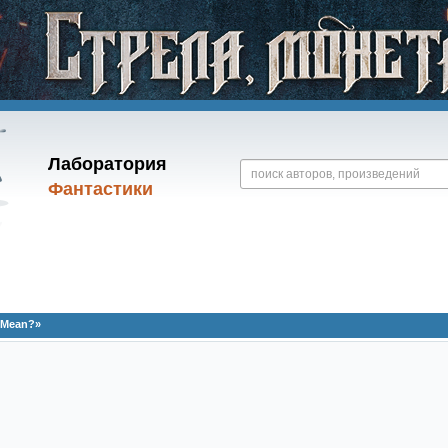
Лаборатория
Фантастики
 Mean?»