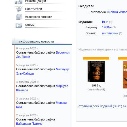
Рекомендации
Входит в:
Посетители
— антологию
«Nebula Winne
Авторские колонки
Издания:
ВСЕ
(3)
Форум
/период:
1980-е
(3)
/языки:
английский
(3)
информация, новости
6 августа 2026 г.
Издания на иностранных язык
Составлена библиография
Вероники
Дж. Генри
5 августа 2026 г.
Составлена библиография
Махмуда
Эль-Сайеда
4 августа 2026 г.
1982 г.
Составлена библиография
Маркуса
(английский)
Кливера
(ан
3 августа 2026 г.
Составлена библиография
Моники
страница всех изданий (3 шт.) >>
Ким
2 августа 2026 г.
Составлена библиография
Вайшнави Патель