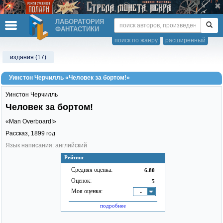
ЛАБОРАТОРИЯ
ФАНТАСТИКИ
поиск по жанру
расширенный
издания (17)
Уинстон Черчилль «Человек за бортом!»
Уинстон Черчилль
Человек за бортом!
«Man Overboard!»
Рассказ,
1899
год
Язык написания: английский
Рейтинг
Средняя оценка:
6.80
Оценок:
5
Моя оценка:
-
подробнее