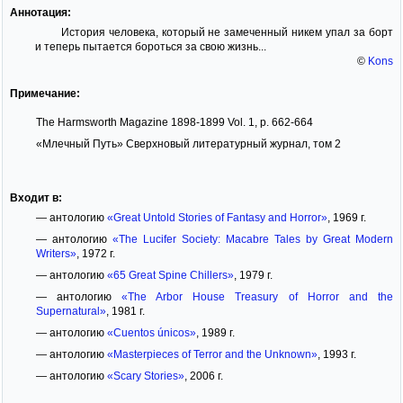
Аннотация:
История человека, который не замеченный никем упал за борт
и теперь пытается бороться за свою жизнь...
©
Kons
Примечание:
The Harmsworth Magazine 1898-1899 Vol. 1, p. 662-664
«Млечный Путь» Сверхновый литературный журнал, том 2
Входит в:
— антологию
«Great Untold Stories of Fantasy and Horror»
, 1969 г.
— антологию
«The Lucifer Society: Macabre Tales by Great Modern
Writers»
, 1972 г.
— антологию
«65 Great Spine Chillers»
, 1979 г.
— антологию
«The Arbor House Treasury of Horror and the
Supernatural»
, 1981 г.
— антологию
«Cuentos únicos»
, 1989 г.
— антологию
«Masterpieces of Terror and the Unknown»
, 1993 г.
— антологию
«Scary Stories»
, 2006 г.