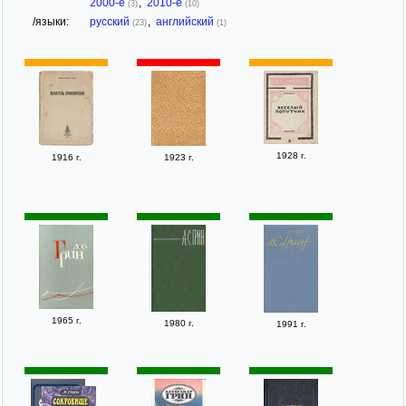
2000-е
,
2010-е
(3)
(10)
/языки:
русский
,
английский
(23)
(1)
1928 г.
1916 г.
1923 г.
1965 г.
1980 г.
1991 г.