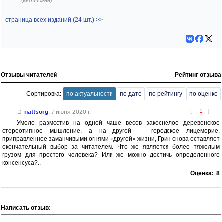
(английский)
страница всех изданий (24 шт.) >>
Отзывы читателей
Рейтинг отзыва
Сортировка:
по актуальности
по дате
по рейтингу
по оценке
[
-1
]
nattsorg
,
7 июня 2020 г.
Умело разместив на одной чаше весов закоснелое деревенское
стереотипное мышление, а на другой — городское лицемерие,
приправленное заманчивыми огнями «другой» жизни, Грин снова оставляет
окончательный выбор за читателем. Что же является более тяжелым
грузом для простого человека? Или же можно достичь определенного
консенсуса?..
Оценка:
8
Написать отзыв: