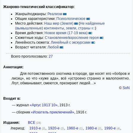
Жанрово-тематический классификатор:
Жанры/поджанры:
Реализм
Общие характеристики:
Психологическое
Место действия:
Наш мир (Земля)
(
Не найденные
(вымышленные) континенты, земли, страны
)
Время действия:
Новое время (17-19 века)
Сюжетные ходы:
Становление/взросление героя
Линейность сюжета:
Линейный с экскурсами
Возраст читателя:
Любой
Всего проголосовало:
27
Аннотация:
Для потомственного охотника в городе, где носят его «бобров и
лисиц», но что «хуже ада», всё «устроено странно и малопонятно.
Лгут, обманывают, смеются, презирают людей…»
©
SoN
Входит в:
— журнал
«Аргус 1913`10»
, 1913 г.
— сборник
«Искатель приключений»
, 1916 г.
Издания:
ВСЕ
(24)
/период:
1910-е
,
1920-е
,
1960-е
,
1980-е
,
1990-е
,
(2)
(2)
(1)
(2)
(4)