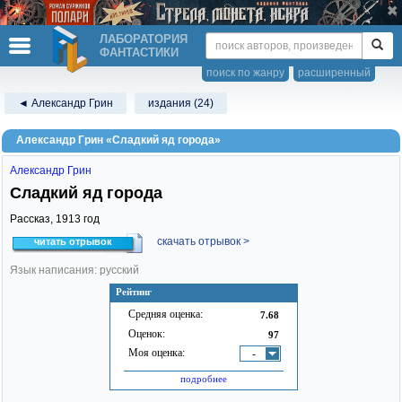
ЛАБОРАТОРИЯ
ФАНТАСТИКИ
поиск по жанру
расширенный
◄ Александр Грин
издания (24)
Александр Грин «Сладкий яд города»
Александр Грин
Сладкий яд города
Рассказ,
1913
год
скачать отрывок >
читать отрывок
Язык написания: русский
Рейтинг
Средняя оценка:
7.68
Оценок:
97
Моя оценка:
-
подробнее