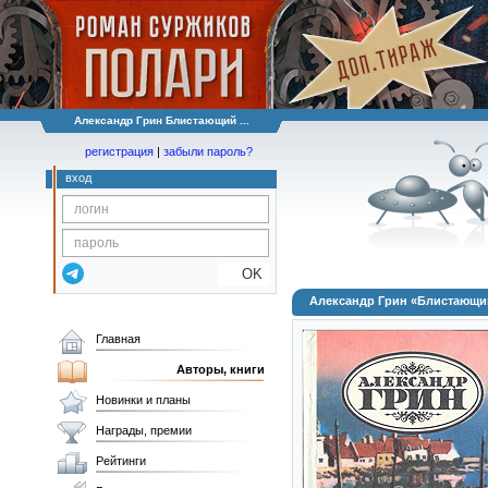
Александр Грин Блистающий ...
регистрация
|
забыли пароль?
вход
OK
Александр Грин «Блистающий
Главная
Авторы, книги
Новинки и планы
Награды, премии
Рейтинги