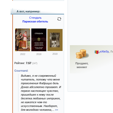
А вот, например:
Стендаль
Пармская обитель
eXteSy
,
Ль
2018
2022
2018
Рейтинг:
7.57
Продают,
(147)
меняют
Gourmand
:
Видимо, я не современный
читатель, потому что меня
треволнения Фабрицио дель
Донго абсолютно трогают. И
первое настоящее чувство,
пришедшее к нему после
десятка любовных интрижек,
не кажется чем-то
искусственным. Наоборот,
для молодого человека,
...
>>