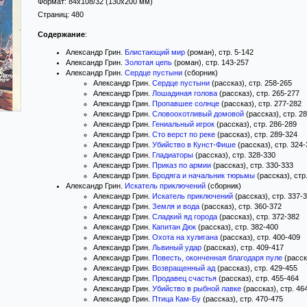
Формат:
84x108/32
(130x200 мм)
Страниц:
480
Содержание
:
Александр Грин.
Блистающий мир
(роман), стр. 5-142
Александр Грин.
Золотая цепь
(роман), стр. 143-257
Александр Грин.
Сердце пустыни
(сборник)
Александр Грин.
Сердце пустыни
(рассказ), стр. 258-265
Александр Грин.
Лошадиная голова
(рассказ), стр. 265-277
Александр Грин.
Пропавшее солнце
(рассказ), стр. 277-282
Александр Грин.
Словоохотливый домовой
(рассказ), стр. 2
Александр Грин.
Гениальный игрок
(рассказ), стр. 286-289
Александр Грин.
Сто верст по реке
(рассказ), стр. 289-324
Александр Грин.
Убийство в Кунст-Фише
(рассказ), стр. 324
Александр Грин.
Гладиаторы
(рассказ), стр. 328-330
Александр Грин.
Приказ по армии
(рассказ), стр. 330-333
Александр Грин.
Бродяга и начальник тюрьмы
(рассказ), стр
Александр Грин.
Искатель приключений
(сборник)
Александр Грин.
Искатель приключений
(рассказ), стр. 337-
Александр Грин.
Земля и вода
(рассказ), стр. 360-372
Александр Грин.
Сладкий яд города
(рассказ), стр. 372-382
Александр Грин.
Капитан Дюк
(рассказ), стр. 382-400
Александр Грин.
Охота на хулигана
(рассказ), стр. 400-409
Александр Грин.
Львиный удар
(рассказ), стр. 409-417
Александр Грин.
Повесть, оконченная благодаря пуле
(расск
Александр Грин.
Возвращенный ад
(рассказ), стр. 429-455
Александр Грин.
Продавец счастья
(рассказ), стр. 455-464
Александр Грин.
Убийство в рыбной лавке
(рассказ), стр. 46
Александр Грин.
Птица Кам-Бу
(рассказ), стр. 470-475