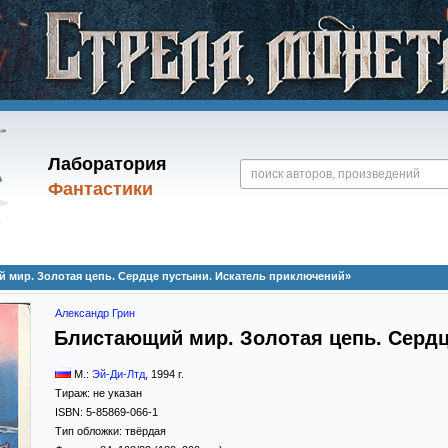
Лаборатория
Фантастики
 мир. Золотая цепь. Сердце пустыни. Искатель приключений»
Александр Грин
Блистающий мир. Золотая цепь. Сердц
М.:
Эй-Ди-Лтд
,
1994
г.
Тираж:
не указан
ISBN:
5-85869-066-1
Тип обложки:
твёрдая